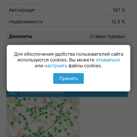
Автокредит
16,1 %
Недвижимость
12,5 %
Депозиты
Ставка годовых
BYN
16,06 %
Для обеспечения удобства пользователей сайта
USD
0,78 %
используются cookies. Вы можете
отказаться
или
настроить
файлы cookies.
RUB
14,55 %
Принять
Интерактивная карта