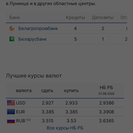
в Лунинце и в других областные центры.
Банк
Кредиты
Депозиты
Отзы
Белагропромбанк
4
2
89
Беларусбанк
5
1
270
Лучшие курсы валют
НБ РБ
валюта
сдать
купить
07.08.2026
USD
2.927
2.933
2.9386
EUR
3.385
3.385
3.3908
RUB
100
3.515
3.53
3.6365
Все курсы
НБ РБ