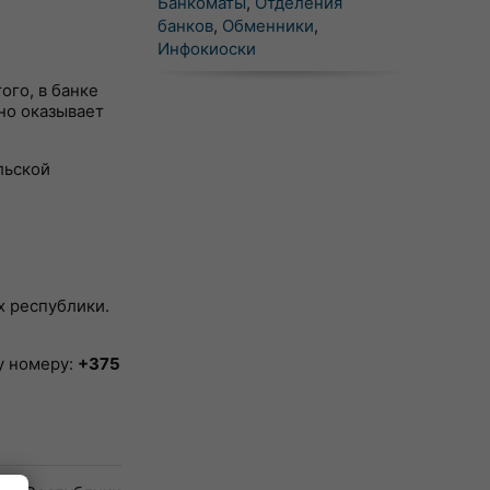
Банкоматы
,
Отделения
банков
,
Обменники
,
Инфокиоски
ого, в банке
но оказывает
льской
х республики.
у номеру:
+375