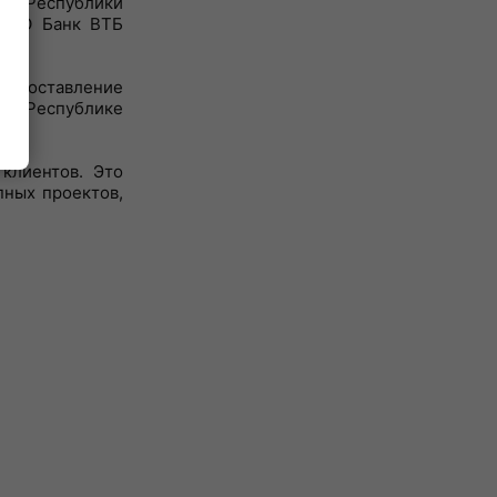
нке Республики
 ОАО Банк ВТБ
редоставление
о в Республике
клиентов. Это
ных проектов,