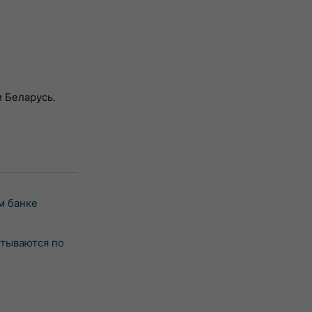
 Беларусь.
м банке
итываются по