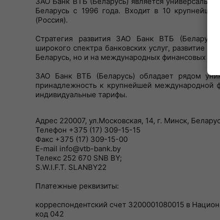
ЗАО Банк ВТБ (Беларусь) является универсальн
Беларусь с 1996 года. Входит в 10 крупнейши
(Россия).
Стратегия развития ЗАО Банк ВТБ (Беларусь)
широкого спектра банковских услуг, развитие ро
Беларусь, но и на международных финансовых ры
ЗАО Банк ВТБ (Беларусь) обладает рядом уни
принадлежность к крупнейшей международной ф
индивидуальные тарифы.
Адрес 220007, ул.Московская, 14, г. Минск, Белару
Телефон +375 (17) 309-15-15
Факс +375 (17) 309-15-00
E-mail info@vtb-bank.by
Телекс 252 670 SNB BY;
S.W.I.F.T. SLANBY22
Платежные реквизиты:
корреспондентский счет 3200001080015 в Нацио
код 042