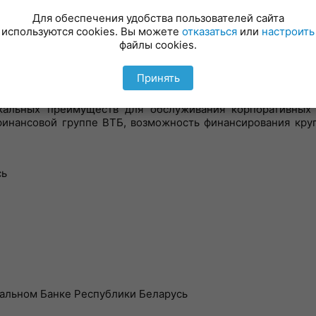
ым кредитно-финансовым учреждением, работающем на ры
х банков страны. Контрольный пакет акций принадлежит
Для обеспечения удобства пользователей сайта
используются cookies. Вы можете
отказаться
или
настроить
файлы cookies.
 предполагает осуществление масштабных проектов, п
зничного бизнеса, открытость для деловых кругов не тольк
Принять
нках.
кальных преимуществ для обслуживания корпоративных 
инансовой группе ВТБ, возможность финансирования круп
сь
нальном Банке Республики Беларусь