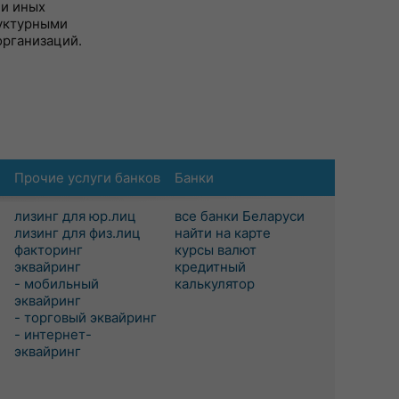
 и иных
руктурными
организаций.
Прочие услуги банков
Банки
лизинг для юр.лиц
все банки Беларуси
лизинг для физ.лиц
найти на карте
факторинг
курсы валют
эквайринг
кредитный
- мобильный
калькулятор
эквайринг
- торговый эквайринг
- интернет-
эквайринг