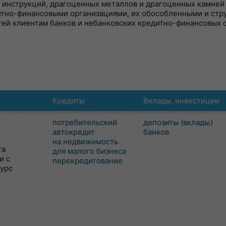
 инструкций, драгоценных металлов и драгоценных камней
итно-финансовыми организациями, их обособленными и ст
тей клиентам банков и небанковских кредитно-финансовых 
Кредиты
Вклады, инвестиции
потребительский
депозиты (вклады)
автокредит
банков
на недвижимость
та
для малого бизнеса
и с
перекредитование
сурс