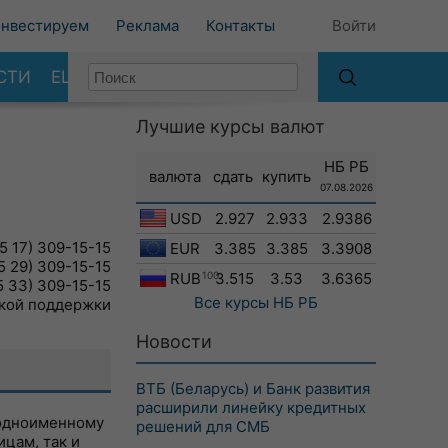
нвестируем
Реклама
Контакты
Войти
СТИ
ЕЩЕ
Лучшие курсы валют
НБ РБ
валюта
сдать
купить
07.08.2026
USD
2.927
2.933
2.9386
5 17) 309-15-15
EUR
3.385
3.385
3.3908
 29) 309-15-15
RUB
100
3.515
3.53
3.6365
 33) 309-15-15
Все курсы
НБ РБ
кой поддержки
Новости
ВТБ (Беларусь) и Банк развития
расширили линейку кредитных
 одноименному
решений для СМБ
ицам, так и