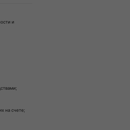
ности и
ствами;
х на счете;