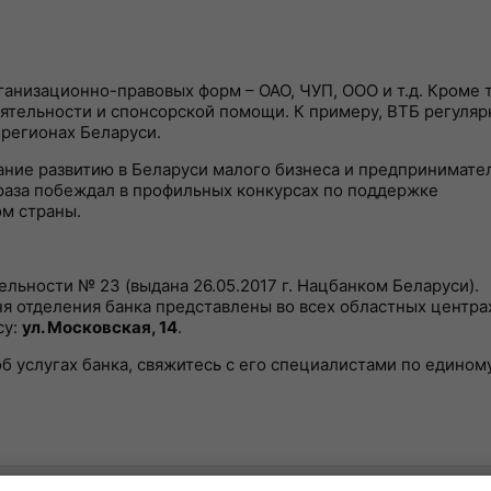
анизационно-правовых форм – ОАО, ЧУП, ООО и т.д. Кроме т
ятельности и спонсорской помощи. К примеру, ВТБ регуляр
регионах Беларуси.
ание развитию в Беларуси малого бизнеса и предпринимате
 раза побеждал в профильных конкурсах по поддержке
м страны.
льности № 23 (выдана 26.05.2017 г. Нацбанком Беларуси).
ня отделения банка представлены во всех областных центра
су:
ул. Московская, 14
.
 услугах банка, свяжитесь с его специалистами по едином