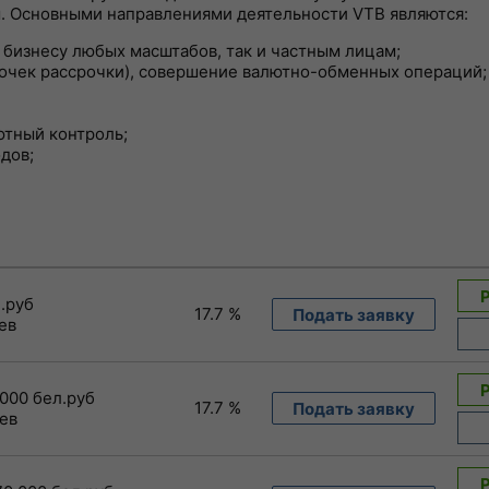
м. Основными направлениями деятельности VTB являются:
 бизнесу любых масштабов, так и частным лицам;
рточек рассрочки), совершение валютно-обменных операций;
ютный контроль;
дов;
л.руб
17.7 %
Подать заявку
ев
 000 бел.руб
17.7 %
Подать заявку
ев