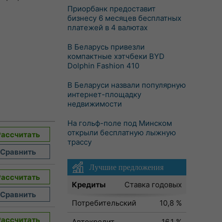
Приорбанк предоставит
бизнесу 6 месяцев бесплатных
платежей в 4 валютах
В Беларусь привезли
компактные хэтчбеки BYD
Dolphin Fashion 410
В Беларуси назвали популярную
интернет-площадку
недвижимости
На гольф-поле под Минском
открыли бесплатную лыжную
Рассчитать
трассу
Сравнить
Лучшие предложения
Рассчитать
Кредиты
Ставка годовых
Сравнить
Потребительский
10,8 %
Рассчитать
Автокредит
16,1 %