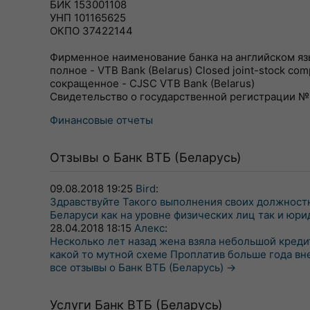
БИК 153001108
УНП 101165625
ОКПО 37422144
Фирменное наименование банка на английском яз
полное - VTB Bank (Belarus) Closed joint-stock co
сокращенное - CJSC VTB Bank (Belarus)
Свидетельство о государственной регистрации №5
Финансовые отчеты
Отзывы о Банк ВТБ (Беларусь)
09.08.2018 19:25
Bird
:
Здравствуйте Такого выполнения своих должностн
Беларуси как на уровне физических лиц так и юри
28.04.2018 18:15
Алекс
:
Несколько лет назад жена взяла небольшой кред
какой то мутной схеме Проплатив больше года внес
все отзывы о Банк ВТБ (Беларусь) →
Услуги Банк ВТБ (Беларусь)