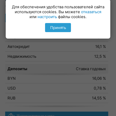
лыжную трассу
Для обеспечения удобства пользователей сайта
используются cookies. Вы можете
отказаться
или
настроить
файлы cookies.
Лучшие предложения
Кредиты
Ставка годовых
Принять
Потребительский
10,8 %
Автокредит
16,1 %
Недвижимость
12,5 %
Депозиты
Ставка годовых
BYN
16,06 %
USD
0,78 %
RUB
14,55 %
Интерактивная карта