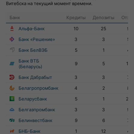
Витебска на текущий момент времени.
Банк
Кредиты
Депозиты
Отзы
Альфа-Банк
10
25
97
Банк «Решение»
3
3
58
Банк БелВЭБ
5
1
49
Банк ВТБ
9
5
166
(Беларусь)
Банк Дабрабыт
3
3
72
Белагропромбанк
4
2
89
Беларусбанк
5
1
270
Белгазпромбанк
3
3
95
Белинвестбанк
9
6
75
БНБ-Банк
1
12
40