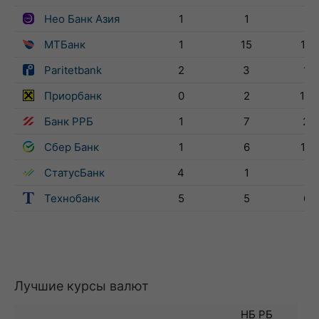
Нео Банк Азия
1
1
11
МТБанк
1
15
168
Paritetbank
2
3
13
Приорбанк
0
2
104
Банк РРБ
1
7
29
Сбер Банк
1
6
192
СтатусБанк
4
1
5
Технобанк
5
5
61
Лучшие курсы валют
НБ РБ