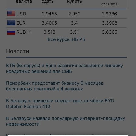
валюта
сдать
купить
07.08.2026
USD
2.9455
2.952
2.9386
EUR
3.4005
3.4
3.3908
RUB
100
3.513
3.51
3.6365
Все курсы
НБ РБ
Новости
ВТБ (Беларусь) и Банк развития расширили линейку
кредитных решений для СМБ
Приорбанк предоставит бизнесу 6 месяцев
бесплатных платежей в 4 валютах
В Беларусь привезли компактные хэтчбеки BYD
Dolphin Fashion 410
В Беларуси назвали популярную интернет-площадку
недвижимости
На гольф-поле под Минском открыли бесплатную