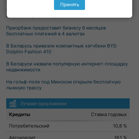
Принять
ВТБ (Беларусь) и Банк развития расширили линейку
кредитных решений для СМБ
Приорбанк предоставит бизнесу 6 месяцев
бесплатных платежей в 4 валютах
В Беларусь привезли компактные хэтчбеки BYD
Dolphin Fashion 410
В Беларуси назвали популярную интернет-площадку
недвижимости
На гольф-поле под Минском открыли бесплатную
лыжную трассу
Лучшие предложения
Кредиты
Ставка годовых
Потребительский
10,8 %
Автокредит
16,1 %