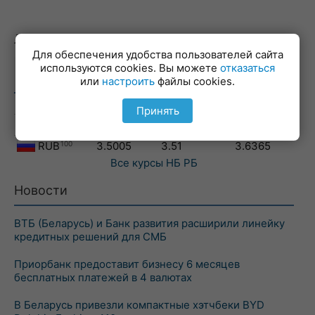
Лучшие курсы валют
Для обеспечения удобства пользователей сайта
НБ РБ
используются cookies. Вы можете
отказаться
валюта
сдать
купить
или
настроить
файлы cookies.
08.08.2026
USD
2.9455
2.955
2.9386
Принять
EUR
3.4005
3.41
3.3908
RUB
100
3.5005
3.51
3.6365
Все курсы
НБ РБ
Новости
ВТБ (Беларусь) и Банк развития расширили линейку
кредитных решений для СМБ
Приорбанк предоставит бизнесу 6 месяцев
бесплатных платежей в 4 валютах
В Беларусь привезли компактные хэтчбеки BYD