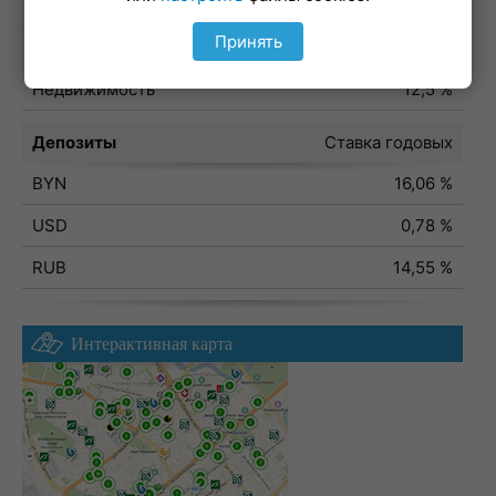
Потребительский
10,8 %
Принять
Автокредит
16,1 %
Недвижимость
12,5 %
Депозиты
Ставка годовых
BYN
16,06 %
USD
0,78 %
RUB
14,55 %
Интерактивная карта