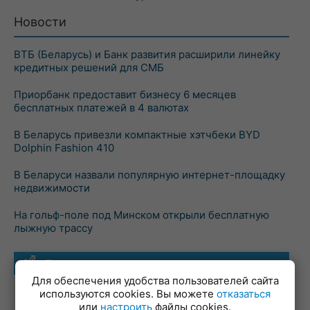
Новости
ВТБ (Беларусь) и Банк развития расширили линейку
кредитных решений для СМБ
Приорбанк предоставит бизнесу 6 месяцев
бесплатных платежей в 4 валютах
В Беларусь привезли компактные хэтчбеки BYD
Dolphin Fashion 410
В Беларуси назвали популярную интернет-площадку
недвижимости
На гольф-поле под Минском открыли бесплатную
лыжную трассу
Лучшие предложения
Для обеспечения удобства пользователей сайта
Кредиты
Ставка годовых
используются cookies. Вы можете
отказаться
или
настроить
файлы cookies.