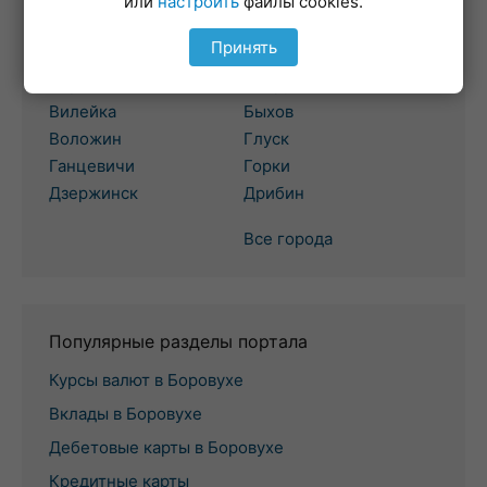
или
настроить
файлы cookies.
Минск
Могилев
Принять
Березино
Белыничи
Борисов
Бобруйск
Вилейка
Быхов
Воложин
Глуск
Ганцевичи
Горки
Дзержинск
Дрибин
Все города
Популярные разделы портала
Курсы валют в Боровухе
Вклады в Боровухе
Дебетовые карты в Боровухе
Кредитные карты