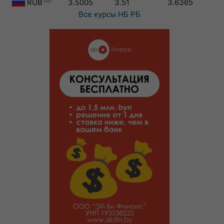
RUB
100
3.5005
3.51
3.6365
Все курсы
НБ РБ