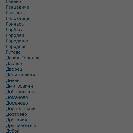
Галево
Ганцевичи
Гвозница
Головчицы
Гончары
Горбаха
Городец
Городище
Городная
Гутово
Давид-Городок
Дарево
Дворец
Денисковичи
Дивин
Дмитровичи
Добромысль
Доманово
Домачево
Доропеевичи
Достоево
Дрогичин
Дружиловичи
Дубой