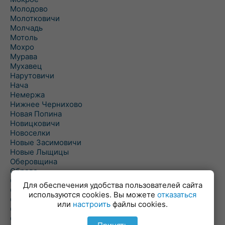
Молодово
Молотковичи
Молчадь
Мотоль
Мохро
Мурава
Мухавец
Нарутовичи
Нача
Немержа
Нижнее Чернихово
Новая Попина
Новицковичи
Новоселки
Новые Засимовичи
Новые Лыщицы
Оберовщина
Оброво
Огаревичи
Для обеспечения удобства пользователей сайта
Одрижин
используются cookies. Вы можете
отказаться
Оздамичи
или
настроить
файлы cookies.
Озяты
Олтуш