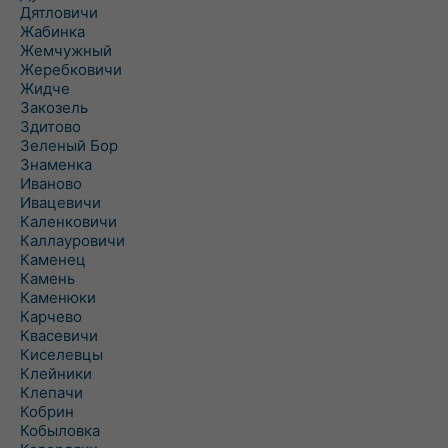
Дятловичи
Жабинка
Жемчужный
Жеребковичи
Жидче
Закозель
Здитово
Зеленый Бор
Знаменка
Иваново
Ивацевичи
Каленковичи
Каллауровичи
Каменец
Камень
Каменюки
Карчево
Квасевичи
Киселевцы
Клейники
Клепачи
Кобрин
Кобыловка