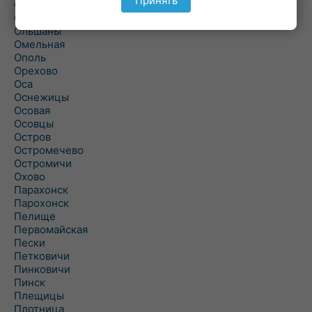
Принять
Ольманы
Ольпень
Ольшаны
Омельная
Ополь
Орехово
Оса
Оснежицы
Осовая
Осовцы
Остров
Остромечево
Остромичи
Охово
Парахонск
Парохонск
Пелище
Первомайская
Пески
Петковичи
Пинковичи
Пинск
Плещицы
Плотница