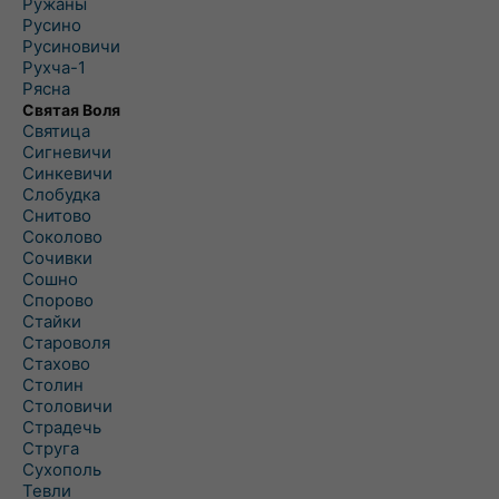
Ружаны
Русино
Русиновичи
Рухча-1
Рясна
Святая Воля
Святица
Сигневичи
Синкевичи
Слобудка
Снитово
Соколово
Сочивки
Сошно
Спорово
Стайки
Староволя
Стахово
Столин
Столовичи
Страдечь
Струга
Сухополь
Тевли