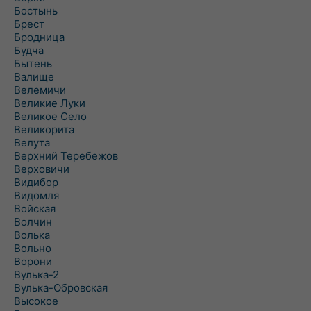
Бостынь
Брест
Бродница
Будча
Бытень
Валище
Велемичи
Великие Луки
Великое Село
Великорита
Велута
Верхний Теребежов
Верховичи
Видибор
Видомля
Войская
Волчин
Волька
Вольно
Ворони
Вулька-2
Вулька-Обровская
Высокое