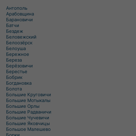
Антополь
Арабовщина
Барановичи
Батчи
Бездеж
Беловежский
Белоозёрск
Белоуша
Бережное
Береза
Берёзовичи
Берестье
Бобрик
Богдановка
Болота
Большие Круговичи
Большие Мотыкалы
Большие Орлы
Большие Радваничи
Большие Чучевичи
Большие Яковчицы
Большое Малешево
Борки