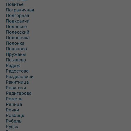
Повитье
Пограничная
Подгорная
Подкраичи
Подлесье
Полесский
Полонечка
Полонка
Почапово
Пружаны
Псыщево
Радеж
Радостово
Раздяловичи
Ракитница
Ревятичи
Редигерово
Ремель
Речица
Речки
Ровбицк
Рубель
Рудск