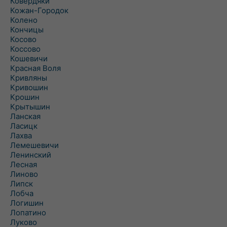
Ковердяки
Кожан-Городок
Колено
Кончицы
Косово
Коссово
Кошевичи
Красная Воля
Кривляны
Кривошин
Крошин
Крытышин
Ланская
Ласицк
Лахва
Лемешевичи
Ленинский
Лесная
Линово
Липск
Лобча
Логишин
Лопатино
Луково