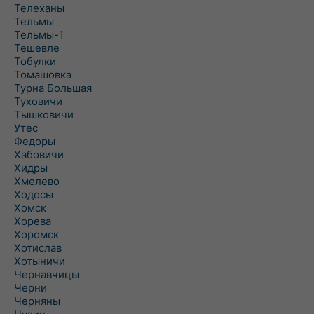
Телеханы
Тельмы
Тельмы-1
Тешевле
Тобулки
Томашовка
Турна Большая
Туховичи
Тышковичи
Утес
Федоры
Хабовичи
Хидры
Хмелево
Ходосы
Хомск
Хорева
Хоромск
Хотислав
Хотыничи
Чернавчицы
Черни
Черняны