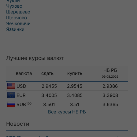
Чудин
Чухово
Шерешево
Щерчово
Яечковичи
Язвинки
Лучшие курсы валют
НБ РБ
валюта
сдать
купить
09.08.2026
USD
2.9455
2.9545
2.9386
EUR
3.4005
3.4085
3.3908
RUB
100
3.501
3.51
3.6365
Все курсы
НБ РБ
Новости