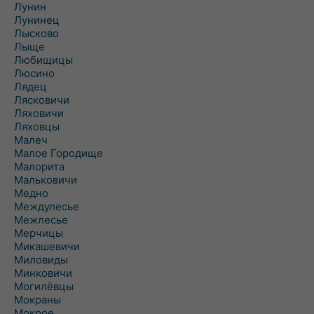
Лунин
Лунинец
Лысково
Лыще
Любищицы
Люсино
Лядец
Лясковичи
Ляховичи
Ляховцы
Малеч
Малое Городище
Малорита
Мальковичи
Медно
Междулесье
Межлесье
Мерчицы
Микашевичи
Миловиды
Минковичи
Могилёвцы
Мокраны
Мокрое