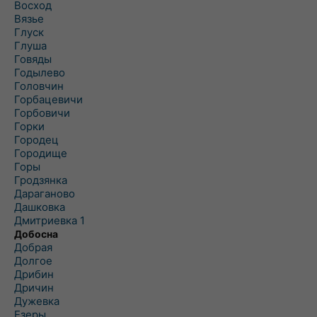
Восход
Вязье
Глуск
Глуша
Говяды
Годылево
Головчин
Горбацевичи
Горбовичи
Горки
Городец
Городище
Горы
Гродзянка
Дараганово
Дашковка
Дмитриевка 1
Добосна
Добрая
Долгое
Дрибин
Дричин
Дужевка
Езеры