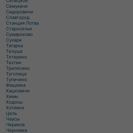
Селецкое
Семукачи
Сидоровичи
Славгород
Станция Лотва
Староселье
Сумароково
Сухари
Татарка
Телуша
Тетерино
Техтин
Трилесино
Туголица
Тупичино
Фащевка
Хацковичи
Химы
Ходосы
Хотимск
Цель
Чаусы
Чериков
Черневка