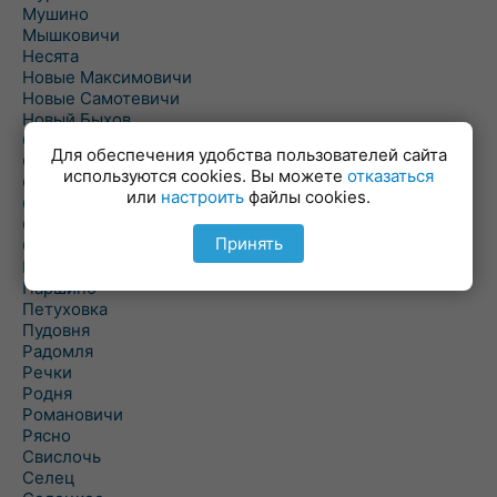
Мушино
Мышковичи
Несята
Новые Максимовичи
Новые Самотевичи
Новый Быхов
Овсянка
Для обеспечения удобства пользователей сайта
Ордать
используются cookies. Вы можете
отказаться
Ореховка
или
настроить
файлы cookies.
Осиновка
Осиповичи
Принять
Осово
Павловичи
Паршино
Петуховка
Пудовня
Радомля
Речки
Родня
Романовичи
Рясно
Свислочь
Селец