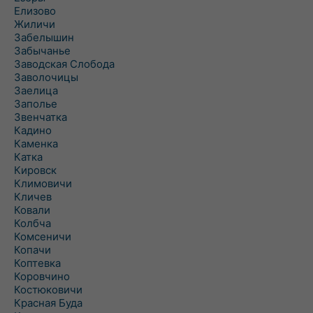
Елизово
Жиличи
Забелышин
Забычанье
Заводская Слобода
Заволочицы
Заелица
Заполье
Звенчатка
Кадино
Каменка
Катка
Кировск
Климовичи
Кличев
Ковали
Колбча
Комсеничи
Копачи
Коптевка
Коровчино
Костюковичи
Красная Буда