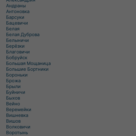
Андраны
Антоновка
Барсуки
Бацевичи
Белая
Белая Дуброва
Белыничи
Берёзки
Благовичи
Бобруйск
Большая Мощаница
Большие Бортники
Бороньки
Брожа
Брыли
Буйничи
Быхов
Вейно
Веремейки
Вишневка
Вишов
Волковичи
Воротынь