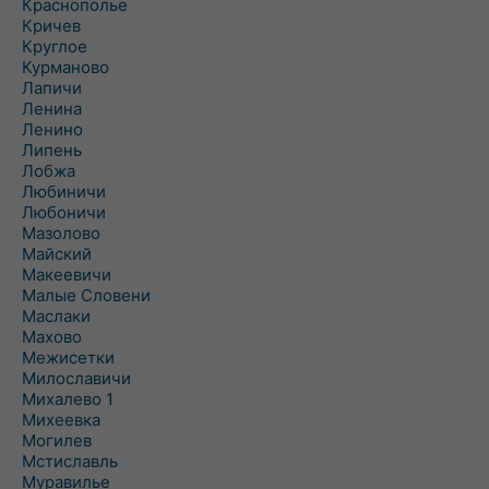
Краснополье
Кричев
Круглое
Курманово
Лапичи
Ленина
Ленино
Липень
Лобжа
Любиничи
Любоничи
Мазолово
Майский
Макеевичи
Малые Словени
Маслаки
Махово
Межисетки
Милославичи
Михалево 1
Михеевка
Могилев
Мстиславль
Муравилье