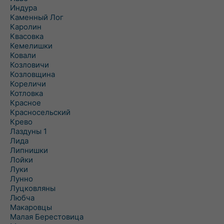
Индура
Каменный Лог
Каролин
Квасовка
Кемелишки
Ковали
Козловичи
Козловщина
Кореличи
Котловка
Красное
Красносельский
Крево
Лаздуны 1
Лида
Липнишки
Лойки
Луки
Лунно
Луцковляны
Любча
Макаровцы
Малая Берестовица