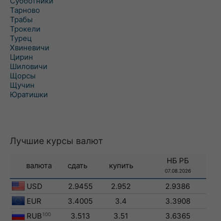
Субботники
Тарново
Трабы
Трокели
Турец
Хвиневичи
Цирин
Шиловичи
Щорсы
Щучин
Юратишки
Лучшие курсы валют
НБ РБ
валюта
сдать
купить
07.08.2026
USD
2.9455
2.952
2.9386
EUR
3.4005
3.4
3.3908
RUB
100
3.513
3.51
3.6365