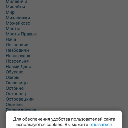
Милевичи
Минойты
Мир
Михалишки
Можейково
Мосты
Мосты Правые
Нача
Негневичи
Незбодичи
Новогрудок
Новоельня
Новый Двор
Обухово
Озеры
Олекшицы
Острино
Островец
Островецкий
Ошмяны
Первомайская
Первомайский
Для обеспечения удобства пользователей сайта
Пески
используются cookies. Вы можете
отказаться
Петревичи