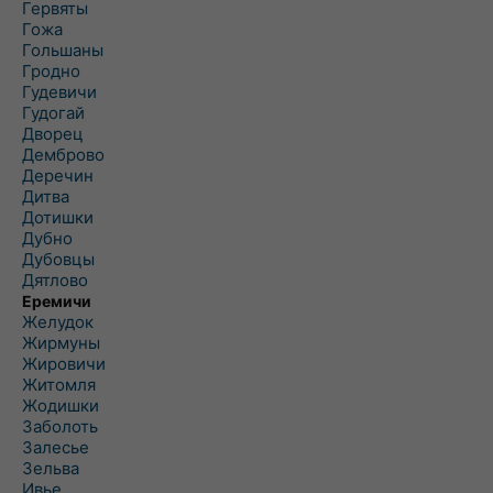
Гервяты
Гожа
Гольшаны
Гродно
Гудевичи
Гудогай
Дворец
Демброво
Деречин
Дитва
Дотишки
Дубно
Дубовцы
Дятлово
Еремичи
Желудок
Жирмуны
Жировичи
Житомля
Жодишки
Заболоть
Залесье
Зельва
Ивье