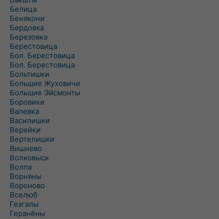
Белица
Бенякони
Бердовка
Березовка
Берестовица
Бол. Берестовица
Бол. Берестовица
Больтишки
Большие Жуховичи
Большие Эйсмонты
Боровики
Валевка
Василишки
Верейки
Вертелишки
Вишнево
Волковыск
Волпа
Ворняны
Вороново
Вселюб
Гезгалы
Геранёны