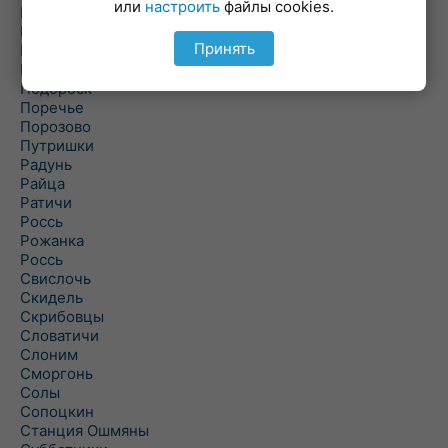
или
настроить
файлы cookies.
Погородно
Пограничный
Принять
Подлабенье
Подольцы
Подороск
Поречье
Порозово
Путришки
Радунь
Райца
Ратичи
Роcсь
Рожанка
Россь
Свислочь
Скидель
Скрибовцы
Словатичи
Слоним
Сморгонь
Солы
Сопоцкин
Станция Ошмяны