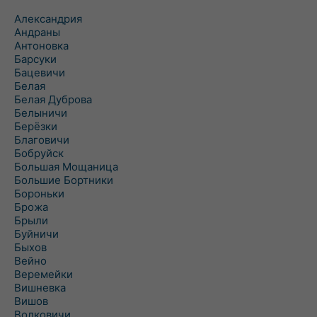
Александрия
Андраны
Антоновка
Барсуки
Бацевичи
Белая
Белая Дуброва
Белыничи
Берёзки
Благовичи
Бобруйск
Большая Мощаница
Большие Бортники
Бороньки
Брожа
Брыли
Буйничи
Быхов
Вейно
Веремейки
Вишневка
Вишов
Волковичи