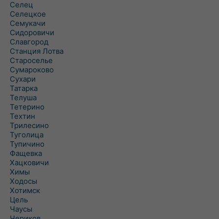
Селец
Селецкое
Семукачи
Сидоровичи
Славгород
Станция Лотва
Староселье
Сумароково
Сухари
Татарка
Телуша
Тетерино
Техтин
Трилесино
Туголица
Тупичино
Фащевка
Хацковичи
Химы
Ходосы
Хотимск
Цель
Чаусы
Чериков