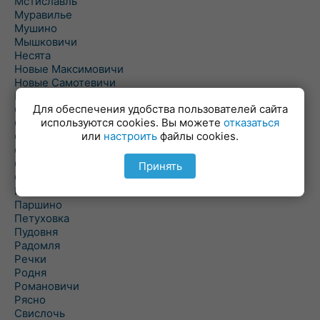
Мстиславль
Муравилье
Мушино
Мышковичи
Несята
Новые Максимовичи
Новые Самотевичи
Новый Быхов
Для обеспечения удобства пользователей сайта
Овсянка
используются cookies. Вы можете
отказаться
Ордать
или
настроить
файлы cookies.
Ореховка
Осиновка
Осиповичи
Принять
Осово
Павловичи
Паршино
Петуховка
Пудовня
Радомля
Речки
Родня
Романовичи
Рясно
Свислочь