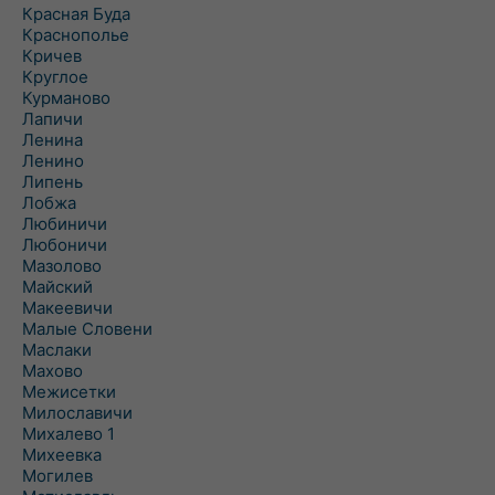
Красная Буда
Краснополье
Кричев
Круглое
Курманово
Лапичи
Ленина
Ленино
Липень
Лобжа
Любиничи
Любоничи
Мазолово
Майский
Макеевичи
Малые Словени
Маслаки
Махово
Межисетки
Милославичи
Михалево 1
Михеевка
Могилев