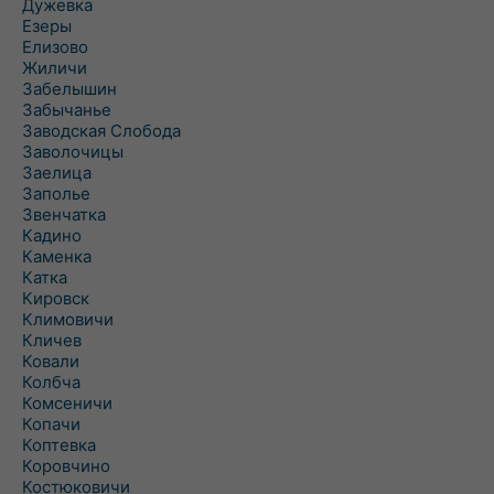
Дужевка
Езеры
Елизово
Жиличи
Забелышин
Забычанье
Заводская Слобода
Заволочицы
Заелица
Заполье
Звенчатка
Кадино
Каменка
Катка
Кировск
Климовичи
Кличев
Ковали
Колбча
Комсеничи
Копачи
Коптевка
Коровчино
Костюковичи