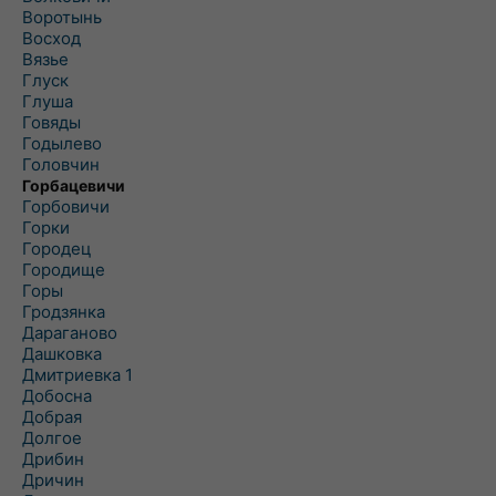
Воротынь
Восход
Вязье
Глуск
Глуша
Говяды
Годылево
Головчин
Горбацевичи
Горбовичи
Горки
Городец
Городище
Горы
Гродзянка
Дараганово
Дашковка
Дмитриевка 1
Добосна
Добрая
Долгое
Дрибин
Дричин