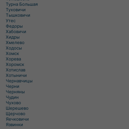
Турна Большая
Туховичи
Тышковичи
Утес
Федоры
Хабовичи
Хидры
Хмелево
Ходосы
Хомск
Хорева
Хоромск
Хотислав
Хотыничи
Чернавчицы
Черни
Черняны
Чудин
Чухово
Шерешево
Щерчово
Яечковичи
Язвинки