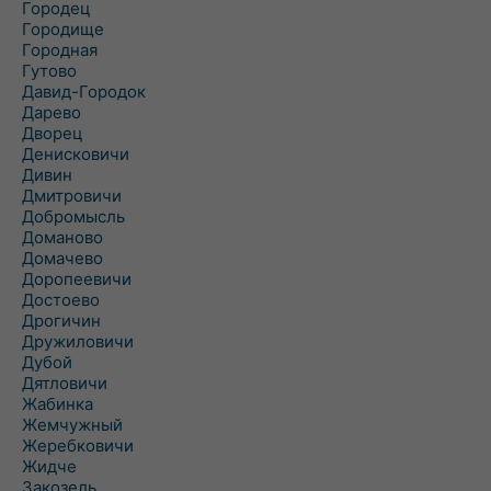
Городец
Городище
Городная
Гутово
Давид-Городок
Дарево
Дворец
Денисковичи
Дивин
Дмитровичи
Добромысль
Доманово
Домачево
Доропеевичи
Достоево
Дрогичин
Дружиловичи
Дубой
Дятловичи
Жабинка
Жемчужный
Жеребковичи
Жидче
Закозель