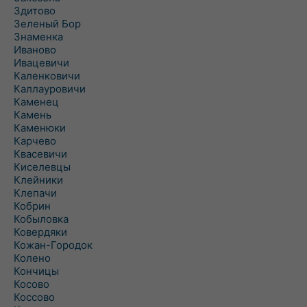
Здитово
Зеленый Бор
Знаменка
Иваново
Ивацевичи
Каленковичи
Каллауровичи
Каменец
Камень
Каменюки
Карчево
Квасевичи
Киселевцы
Клейники
Клепачи
Кобрин
Кобыловка
Ковердяки
Кожан-Городок
Колено
Кончицы
Косово
Коссово