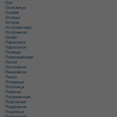
Оса
Оснежицы
Осовая
Осовцы
Остров
Остромечево
Остромичи
Охово
Парахонск
Парохонск
Пелище
Первомайская
Пески
Петковичи
Пинковичи
Пинск
Плещицы
Плотница
Повитье
Пограничная
Подгорная
Подкраичи
Подлесье
Полесский