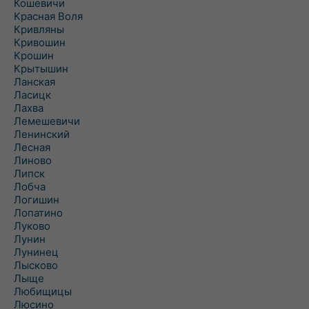
Кошевичи
Красная Воля
Кривляны
Кривошин
Крошин
Крытышин
Ланская
Ласицк
Лахва
Лемешевичи
Ленинский
Лесная
Линово
Липск
Лобча
Логишин
Лопатино
Луково
Лунин
Лунинец
Лысково
Лыще
Любищицы
Люсино