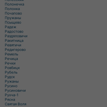
Полонечка
Полонка
Почапово
Пружаны
Псыщево
Радеж
Радостово
Раздяловичи
Ракитница
Ревятичи
Редигерово
Ремель
Речица
Речки
Ровбицк
Рубель
Рудск
Ружаны
Русино
Русиновичи
Рухча-1
Рясна
Святая Воля