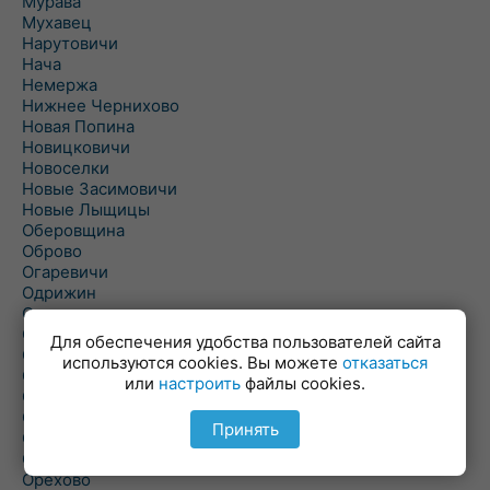
Мурава
Мухавец
Нарутовичи
Нача
Немержа
Нижнее Чернихово
Новая Попина
Новицковичи
Новоселки
Новые Засимовичи
Новые Лыщицы
Оберовщина
Оброво
Огаревичи
Одрижин
Оздамичи
Озяты
Для обеспечения удобства пользователей сайта
Олтуш
используются cookies. Вы можете
отказаться
Ольманы
или
настроить
файлы cookies.
Ольпень
Ольшаны
Принять
Омельная
Ополь
Орехово