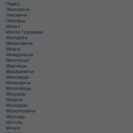
Лядец
Лясковичи
Ляховичи
Ляховцы
Малеч
Малое Городище
Малорита
Мальковичи
Медно
Междулесье
Межлесье
Мерчицы
Микашевичи
Миловиды
Минковичи
Могилёвцы
Мокраны
Мокрое
Молодово
Молотковичи
Молчадь
Мотоль
Мохро