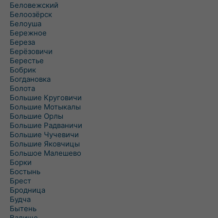
Беловежский
Белоозёрск
Белоуша
Бережное
Береза
Берёзовичи
Берестье
Бобрик
Богдановка
Болота
Большие Круговичи
Большие Мотыкалы
Большие Орлы
Большие Радваничи
Большие Чучевичи
Большие Яковчицы
Большое Малешево
Борки
Бостынь
Брест
Бродница
Будча
Бытень
Валище