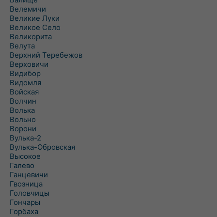
Велемичи
Великие Луки
Великое Село
Великорита
Велута
Верхний Теребежов
Верховичи
Видибор
Видомля
Войская
Волчин
Волька
Вольно
Ворони
Вулька-2
Вулька-Обровская
Высокое
Галево
Ганцевичи
Гвозница
Головчицы
Гончары
Горбаха