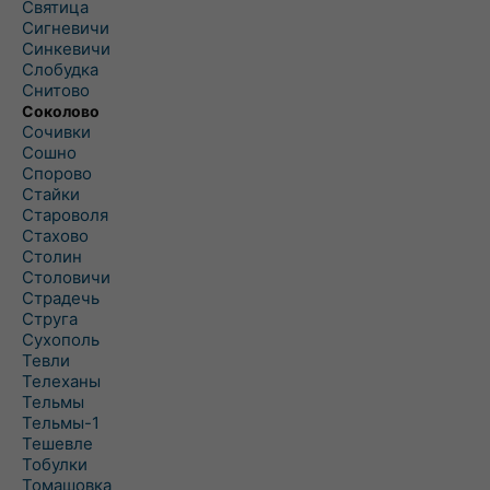
Святица
Сигневичи
Синкевичи
Слобудка
Снитово
Соколово
Сочивки
Сошно
Спорово
Стайки
Староволя
Стахово
Столин
Столовичи
Страдечь
Струга
Сухополь
Тевли
Телеханы
Тельмы
Тельмы-1
Тешевле
Тобулки
Томашовка