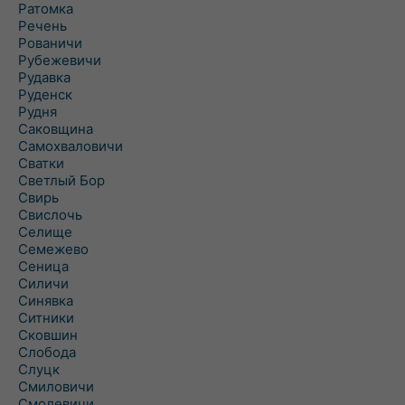
Ратомка
Речень
Рованичи
Рубежевичи
Рудавка
Руденск
Рудня
Саковщина
Самохваловичи
Сватки
Светлый Бор
Свирь
Свислочь
Селище
Семежево
Сеница
Силичи
Синявка
Ситники
Сковшин
Слобода
Слуцк
Смиловичи
Смолевичи