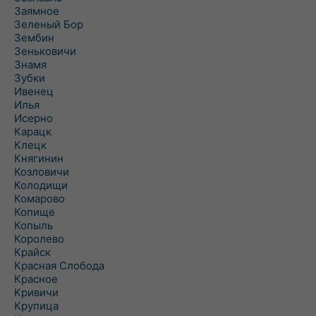
Заямное
Зеленый Бор
Зембин
Зеньковичи
Знамя
Зубки
Ивенец
Илья
Исерно
Карацк
Клецк
Княгинин
Козловичи
Колодищи
Комарово
Копище
Копыль
Королево
Крайск
Красная Слобода
Красное
Кривичи
Крупица