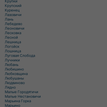
Крупки
Крупский
Куренец
Лазовичи
Лань
Лебедево
Леоновичи
Лесковка
Лесной
Лешница
Логойск
Лошница
Луговая Слобода
Лучники
Любань
Любишино
Любковщина
Любушаны
Людвиново
Лядно
Малые Городятичи
Малые Нестановичи
Марьина Горка
Марьино