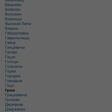
Вишнево
Войково
Воложин
Воронцы
Высокая Липа
Вязынь
Габриелевка
Гаврильчицы
Гайна
Ганцевичи
Гатово
Гацук
Голоцк
Гольчичи
Горки
Городея
Городьки
Гоцк
Греск
Грицкевичи
Грозово
Деревная
Дзержинск