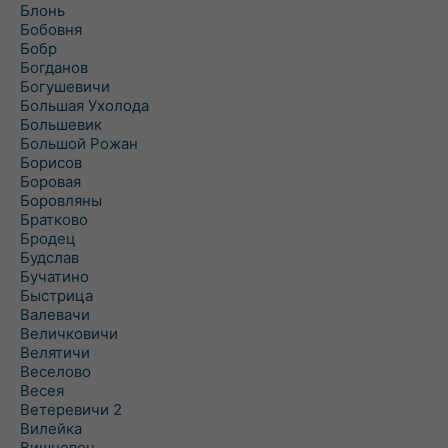
Блонь
Бобовня
Бобр
Богданов
Богушевичи
Большая Ухолода
Большевик
Большой Рожан
Борисов
Боровая
Боровляны
Братково
Бродец
Будслав
Бучатино
Быстрица
Валевачи
Величковичи
Велятичи
Веселово
Весея
Ветеревичи 2
Вилейка
Вишневец