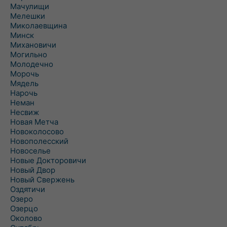
Мачулищи
Мелешки
Миколаевщина
Минск
Михановичи
Могильно
Молодечно
Морочь
Мядель
Нарочь
Неман
Несвиж
Новая Метча
Новоколосово
Новополесский
Новоселье
Новые Докторовичи
Новый Двор
Новый Свержень
Оздятичи
Озеро
Озерцо
Околово