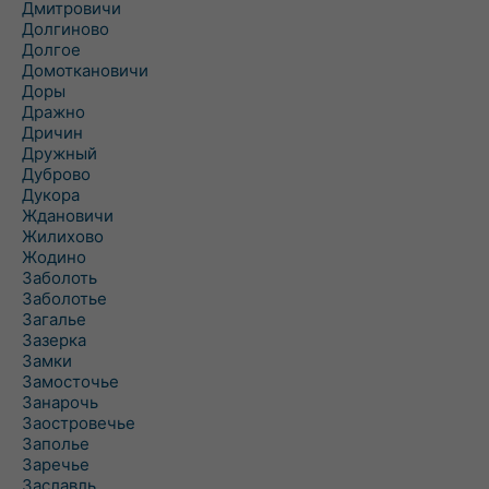
Дмитровичи
Долгиново
Долгое
Домоткановичи
Доры
Дражно
Дричин
Дружный
Дуброво
Дукора
Ждановичи
Жилихово
Жодино
Заболоть
Заболотье
Загалье
Зазерка
Замки
Замосточье
Занарочь
Заостровечье
Заполье
Заречье
Заславль