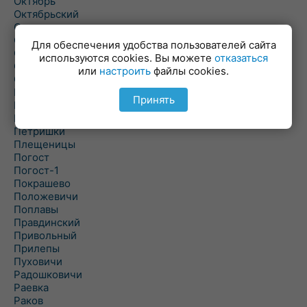
Октябрь
Октябрьский
Олехновичи
Омговичи
Для обеспечения удобства пользователей сайта
Оношки
используются cookies. Вы можете
отказаться
Осовец
или
настроить
файлы cookies.
Острошицкий Городок
Пасека
Принять
Пастовичи
Першаи
Петришки
Плещеницы
Погост
Погост-1
Покрашево
Положевичи
Поплавы
Правдинский
Привольный
Прилепы
Пуховичи
Радошковичи
Раевка
Раков