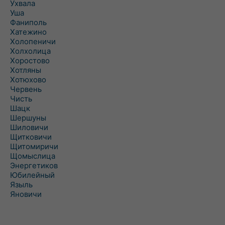
Ухвала
Уша
Фаниполь
Хатежино
Холопеничи
Холхолица
Хоростово
Хотляны
Хотюхово
Червень
Чисть
Шацк
Шершуны
Шиловичи
Щитковичи
Щитомиричи
Щомыслица
Энергетиков
Юбилейный
Языль
Яновичи