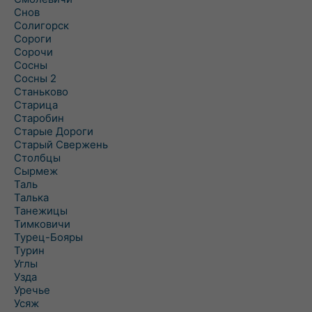
Снов
Солигорск
Сороги
Сорочи
Сосны
Сосны 2
Станьково
Старица
Старобин
Старые Дороги
Старый Свержень
Столбцы
Сырмеж
Таль
Талька
Танежицы
Тимковичи
Турец-Бояры
Турин
Углы
Узда
Уречье
Усяж