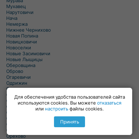
Мурава
Мухавец
Нарутовичи
Нача
Немержа
Нижнее Чернихово
Новая Попина
Новицковичи
Новоселки
Новые Засимовичи
Новые Лыщицы
Оберовщина
Оброво
Огаревичи
Одрижин
Оздамичи
Озяты
Для обеспечения удобства пользователей сайта
Олтуш
используются cookies. Вы можете
отказаться
Ольманы
или
настроить
файлы cookies.
Ольпень
Ольшаны
Принять
Омельная
Ополь
Орехово