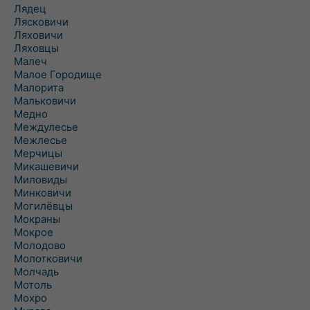
Лядец
Лясковичи
Ляховичи
Ляховцы
Малеч
Малое Городище
Малорита
Мальковичи
Медно
Междулесье
Межлесье
Мерчицы
Микашевичи
Миловиды
Минковичи
Могилёвцы
Мокраны
Мокрое
Молодово
Молотковичи
Молчадь
Мотоль
Мохро