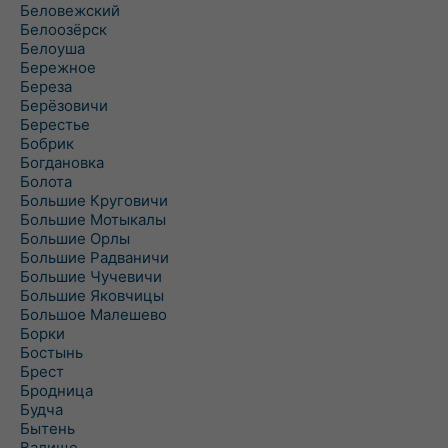
Беловежский
Белоозёрск
Белоуша
Бережное
Береза
Берёзовичи
Берестье
Бобрик
Богдановка
Болота
Большие Круговичи
Большие Мотыкалы
Большие Орлы
Большие Радваничи
Большие Чучевичи
Большие Яковчицы
Большое Малешево
Борки
Бостынь
Брест
Бродница
Будча
Бытень
Валище