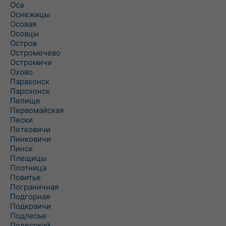
Оса
Оснежицы
Осовая
Осовцы
Остров
Остромечево
Остромичи
Охово
Парахонск
Парохонск
Пелище
Первомайская
Пески
Петковичи
Пинковичи
Пинск
Плещицы
Плотница
Повитье
Пограничная
Подгорная
Подкраичи
Подлесье
Полесский