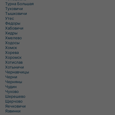
Турна Большая
Туховичи
Тышковичи
Утес
Федоры
Хабовичи
Хидры
Хмелево
Ходосы
Хомск
Хорева
Хоромск
Хотислав
Хотыничи
Чернавчицы
Черни
Черняны
Чудин
Чухово
Шерешево
Щерчово
Яечковичи
Язвинки