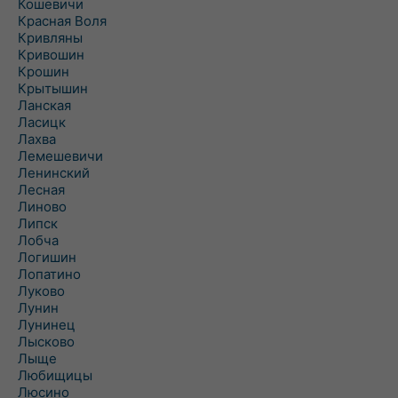
Кошевичи
Красная Воля
Кривляны
Кривошин
Крошин
Крытышин
Ланская
Ласицк
Лахва
Лемешевичи
Ленинский
Лесная
Линово
Липск
Лобча
Логишин
Лопатино
Луково
Лунин
Лунинец
Лысково
Лыще
Любищицы
Люсино