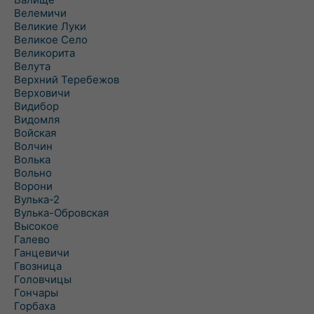
Велемичи
Великие Луки
Великое Село
Великорита
Велута
Верхний Теребежов
Верховичи
Видибор
Видомля
Войская
Волчин
Волька
Вольно
Ворони
Вулька-2
Вулька-Обровская
Высокое
Галево
Ганцевичи
Гвозница
Головчицы
Гончары
Горбаха