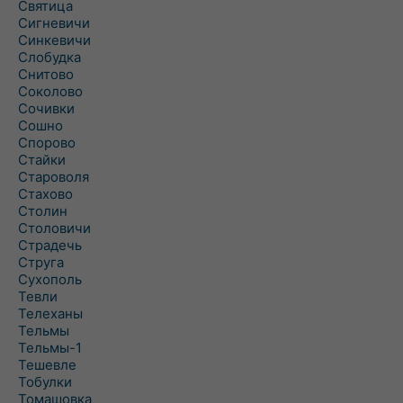
Святица
Сигневичи
Синкевичи
Слобудка
Снитово
Соколово
Сочивки
Сошно
Спорово
Стайки
Староволя
Стахово
Столин
Столовичи
Страдечь
Струга
Сухополь
Тевли
Телеханы
Тельмы
Тельмы-1
Тешевле
Тобулки
Томашовка