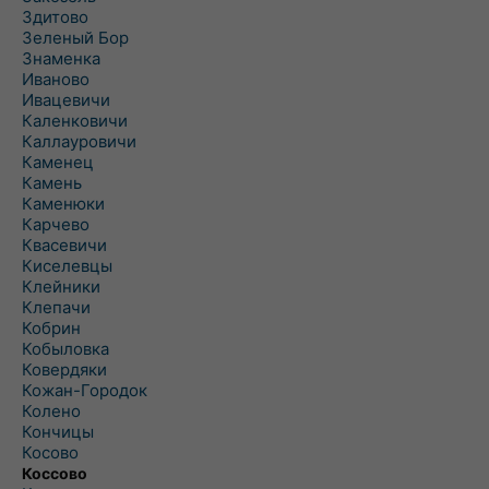
Здитово
Зеленый Бор
Знаменка
Иваново
Ивацевичи
Каленковичи
Каллауровичи
Каменец
Камень
Каменюки
Карчево
Квасевичи
Киселевцы
Клейники
Клепачи
Кобрин
Кобыловка
Ковердяки
Кожан-Городок
Колено
Кончицы
Косово
Коссово