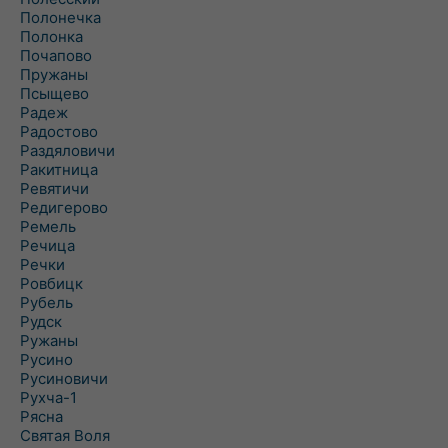
Полонечка
Полонка
Почапово
Пружаны
Псыщево
Радеж
Радостово
Раздяловичи
Ракитница
Ревятичи
Редигерово
Ремель
Речица
Речки
Ровбицк
Рубель
Рудск
Ружаны
Русино
Русиновичи
Рухча-1
Рясна
Святая Воля