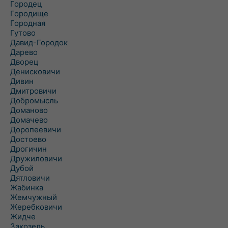
Городец
Городище
Городная
Гутово
Давид-Городок
Дарево
Дворец
Денисковичи
Дивин
Дмитровичи
Добромысль
Доманово
Домачево
Доропеевичи
Достоево
Дрогичин
Дружиловичи
Дубой
Дятловичи
Жабинка
Жемчужный
Жеребковичи
Жидче
Закозель