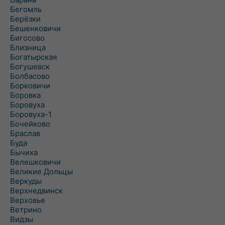
Бегомль
Берёзки
Бешенковичи
Бигосово
Близница
Богатырская
Богушевск
Болбасово
Борковичи
Боровка
Боровуха
Боровуха-1
Бочейково
Браслав
Буда
Бычиха
Велешковичи
Великие Дольцы
Веркуды
Верхнедвинск
Верховье
Ветрино
Видзы