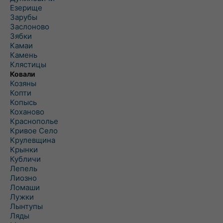
Езерище
Зарубы
Заслоново
Зябки
Камаи
Камень
Клястицы
Ковали
Козяны
Копти
Копысь
Коханово
Краснополье
Кривое Село
Крулевщина
Крынки
Кубличи
Лепель
Лиозно
Ломаши
Лужки
Лынтупы
Ляды