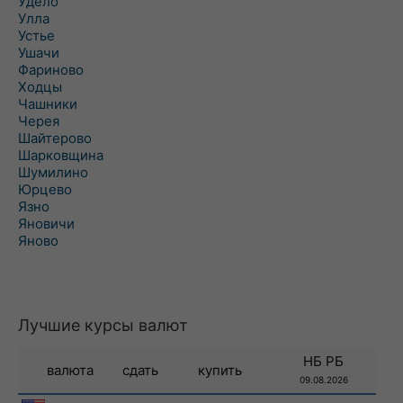
Удело
Улла
Устье
Ушачи
Фариново
Ходцы
Чашники
Черея
Шайтерово
Шарковщина
Шумилино
Юрцево
Язно
Яновичи
Яново
Лучшие курсы валют
НБ РБ
валюта
сдать
купить
09.08.2026