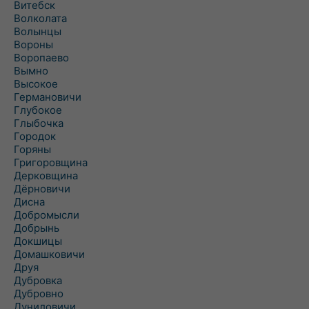
Витебск
Волколата
Волынцы
Вороны
Воропаево
Вымно
Высокое
Германовичи
Глубокое
Глыбочка
Городок
Горяны
Григоровщина
Дерковщина
Дёрновичи
Дисна
Добромысли
Добрынь
Докшицы
Домашковичи
Друя
Дубровка
Дубровно
Дуниловичи