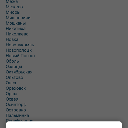
Межа
Межево
Миоры
Мишневичи
Мошканы
Никитиха
Николаево
Новка
Новолукомль
Новополоцк
Новый Погост
Оболь
Озерцы
Октябрьская
Ольгово
Опса
Ореховск
Орша
Освея
Осинторф
Островно
Пальминка
Парафьяново
Плисса