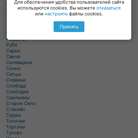
Для обеспечения удобства пользователей сайта
Повятье
используются cookies. Вы можете
отказаться
Погоща
или
настроить
файлы cookies.
Подсвилье
Полоцк
Принять
Поставы
Прозороки
Россоны
Руба
Сарья
Свеча
Селявщина
Сенно
Ситцы
Славени
Слобода
Слободка
Смольяны
Старое Село
Стасево
Сураж
Толочин
Торгуны
Тулово