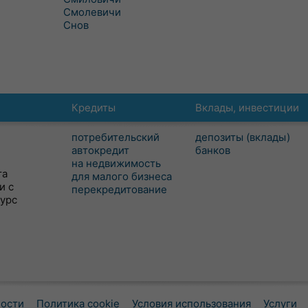
Смолевичи
Снов
Кредиты
Вклады, инвестиции
потребительский
депозиты (вклады)
автокредит
банков
на недвижимость
та
для малого бизнеса
и с
перекредитование
сурс
ности
Политика cookie
Условия использования
Услуги