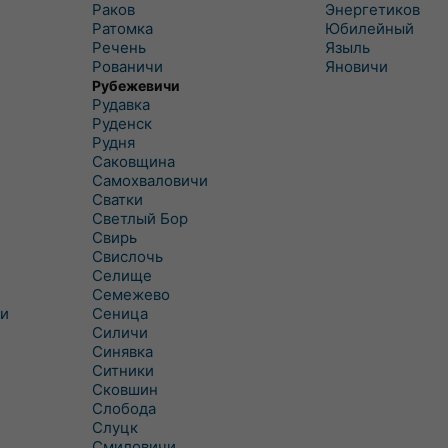
Раков
Энергетиков
Ратомка
Юбилейный
Речень
Языль
Рованичи
Яновичи
Рубежевичи
Рудавка
Руденск
Рудня
Саковщина
Самохваловичи
Сватки
Светлый Бор
Свирь
Свислочь
Селище
Семежево
и
Сеница
Силичи
Синявка
Ситники
Сковшин
Слобода
Слуцк
Смиловичи