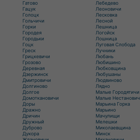
Гатово
Лебедево
Гацук
Леоновичи
Голоцк
Лесковка
Гольчичи
Лесной
Горки
Лешница
Городея
Логойск
Городьки
Лошница
Гоцк
Луговая Слобода
Греск
Лучники
Грицкевичи
Любань
Грозово
Любишино
Деревная
Любковщина
Дзержинск
Любушаны
Дмитровичи
Людвиново
Долгиново
Лядно
Долгое
Малые Городятичи
Домоткановичи
Малые Нестанович
Доры
Марьина Горка
Дражно
Марьино
Дричин
Мачулищи
Дружный
Мелешки
Дуброво
Миколаевщина
Дукора
Минск
Ждановичи
Михановичи