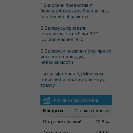
Приорбанк предоставит
бизнесу 6 месяцев бесплатных
платежей в 4 валютах
В Беларусь привезли
компактные хэтчбеки BYD
Dolphin Fashion 410
В Беларуси назвали популярную
интернет-площадку
недвижимости
На гольф-поле под Минском
открыли бесплатную лыжную
трассу
Лучшие предложения
Кредиты
Ставка годовых
Потребительский
10,8 %
Автокредит
16,1 %