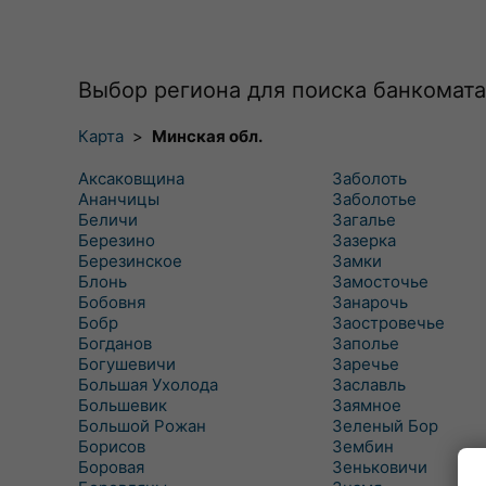
Выбор региона для поиска банкомата
Карта
>
Минская обл.
Аксаковщина
Заболоть
Ананчицы
Заболотье
Беличи
Загалье
Березино
Зазерка
Березинское
Замки
Блонь
Замосточье
Бобовня
Занарочь
Бобр
Заостровечье
Богданов
Заполье
Богушевичи
Заречье
Большая Ухолода
Заславль
Большевик
Заямное
Большой Рожан
Зеленый Бор
Борисов
Зембин
Боровая
Зеньковичи