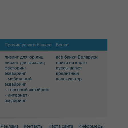
Прочие услуги банков
Банки
лизинг для юр.лиц
все банки Беларуси
лизинг для физ.лиц
найти на карте
факторинг
курсы валют
эквайринг
кредитный
- мобильный
калькулятор
эквайринг
- торговый эквайринг
- интернет-
эквайринг
Реклама
Контакты
Карта сайта
Информеры