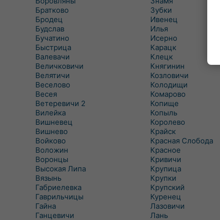
Боровляны
Знамя
Братково
Зубки
Бродец
Ивенец
Будслав
Илья
Бучатино
Исерно
Быстрица
Карацк
Валевачи
Клецк
Величковичи
Княгинин
Велятичи
Козловичи
Веселово
Колодищи
Весея
Комарово
Ветеревичи 2
Копище
Вилейка
Копыль
Вишневец
Королево
Вишнево
Крайск
Войково
Красная Слобода
Воложин
Красное
Воронцы
Кривичи
Высокая Липа
Крупица
Вязынь
Крупки
Габриелевка
Крупский
Гаврильчицы
Куренец
Гайна
Лазовичи
Ганцевичи
Лань