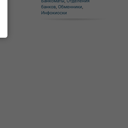
Банкоматы
,
Отделения
банков
,
Обменники
,
Инфокиоски