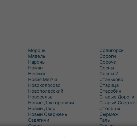
Морочь
Солигорск
Мядель
Сороги
Нарочь
Сорочи
Неман
Сосны
Несвиж
Сосны 2
Новая Метча
Станьково
Новоколосово
Старица
Новополесский
Старобин
Новоселье
Старые Дороги
Новые Докторовичи
Старый Сверже
Новый Двор
Столбцы
Новый Свержень
Сырмеж
Оздятичи
Таль
Озеро
Талька
Озерцо
Танежицы