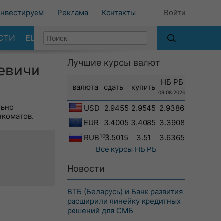
нвестируем
Реклама
Контакты
Войти
СТИ
ЕЩЕ
Лучшие курсы валют
евичи
НБ РБ
валюта
сдать
купить
09.08.2026
льно
USD
2.9455
2.9545
2.9386
нкоматов.
EUR
3.4005
3.4085
3.3908
RUB
100
3.5015
3.51
3.6365
Все курсы
НБ РБ
Новости
ВТБ (Беларусь) и Банк развития
расширили линейку кредитных
решений для СМБ