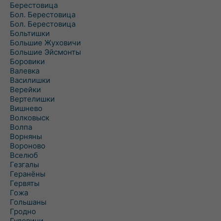
Берестовица
Бол. Берестовица
Бол. Берестовица
Больтишки
Большие Жуховичи
Большие Эйсмонты
Боровики
Валевка
Василишки
Верейки
Вертелишки
Вишнево
Волковыск
Волпа
Ворняны
Вороново
Вселюб
Гезгалы
Геранёны
Гервяты
Гожа
Гольшаны
Гродно
Гудевичи