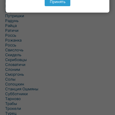
Подороск
Принять
Поречье
Порозово
Путришки
Радунь
Райца
Ратичи
Роcсь
Рожанка
Россь
Свислочь
Скидель
Скрибовцы
Словатичи
Слоним
Сморгонь
Солы
Сопоцкин
Станция Ошмяны
Субботники
Тарново
Трабы
Трокели
Турец