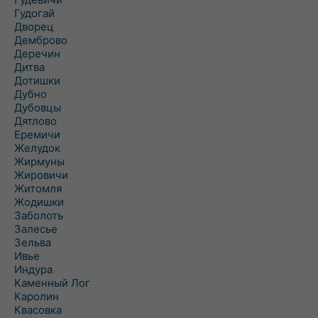
Гудогай
Дворец
Демброво
Деречин
Дитва
Дотишки
Дубно
Дубовцы
Дятлово
Еремичи
Желудок
Жирмуны
Жировичи
Житомля
Жодишки
Заболоть
Залесье
Зельва
Ивье
Индура
Каменный Лог
Каролин
Квасовка