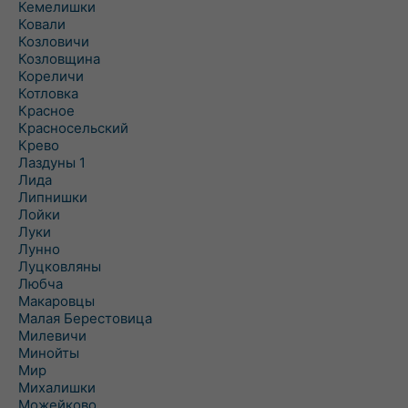
Кемелишки
Ковали
Козловичи
Козловщина
Кореличи
Котловка
Красное
Красносельский
Крево
Лаздуны 1
Лида
Липнишки
Лойки
Луки
Лунно
Луцковляны
Любча
Макаровцы
Малая Берестовица
Милевичи
Минойты
Мир
Михалишки
Можейково