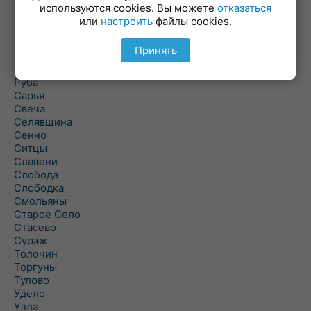
Погоща
используются cookies. Вы можете
отказаться
Подсвилье
или
настроить
файлы cookies.
Полоцк
Поставы
Принять
Прозороки
Россоны
Руба
Сарья
Свеча
Селявщина
Сенно
Ситцы
Славени
Слобода
Слободка
Смольяны
Старое Село
Стасево
Сураж
Толочин
Торгуны
Тулово
Удело
Улла