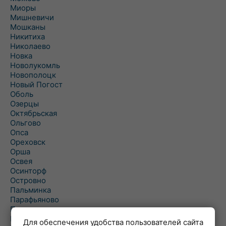
Миоры
Мишневичи
Мошканы
Никитиха
Николаево
Новка
Новолукомль
Новополоцк
Новый Погост
Оболь
Озерцы
Октябрьская
Ольгово
Опса
Ореховск
Орша
Освея
Осинторф
Островно
Пальминка
Парафьяново
Плисса
Повятье
Для обеспечения удобства пользователей сайта