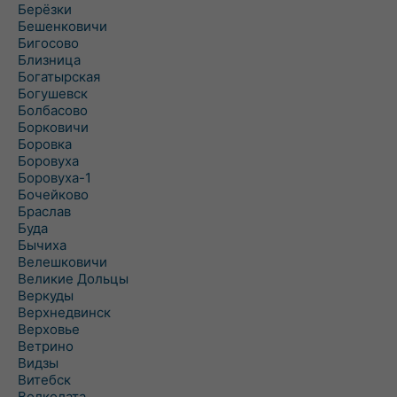
Берёзки
Бешенковичи
Бигосово
Близница
Богатырская
Богушевск
Болбасово
Борковичи
Боровка
Боровуха
Боровуха-1
Бочейково
Браслав
Буда
Бычиха
Велешковичи
Великие Дольцы
Веркуды
Верхнедвинск
Верховье
Ветрино
Видзы
Витебск
Волколата