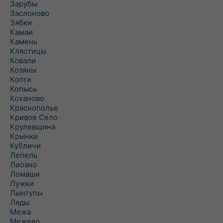
Зарубы
Заслоново
Зябки
Камаи
Камень
Клястицы
Ковали
Козяны
Копти
Копысь
Коханово
Краснополье
Кривое Село
Крулевщина
Крынки
Кубличи
Лепель
Лиозно
Ломаши
Лужки
Лынтупы
Ляды
Межа
Межево