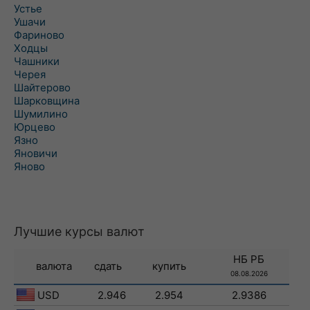
Устье
Ушачи
Фариново
Ходцы
Чашники
Черея
Шайтерово
Шарковщина
Шумилино
Юрцево
Язно
Яновичи
Яново
Лучшие курсы валют
НБ РБ
валюта
сдать
купить
08.08.2026
USD
2.946
2.954
2.9386