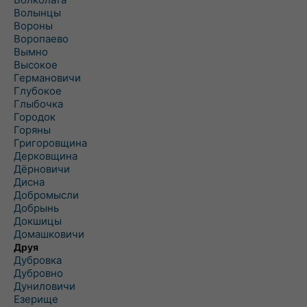
Волынцы
Вороны
Воропаево
Вымно
Высокое
Германовичи
Глубокое
Глыбочка
Городок
Горяны
Григоровщина
Дерковщина
Дёрновичи
Дисна
Добромысли
Добрынь
Докшицы
Домашковичи
Друя
Дубровка
Дубровно
Дуниловичи
Езерище