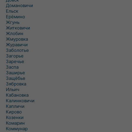
Домановичи
Ельск
Ерёмино
Жгунь
Житковичи
Жлобин
Жмуровка
Журавичи
Заболотье
Загорье
Заречье
Заспа
Заширье
Защёбье
Зябровка
Ильич
Кабановка
Калинковичи
Капличи
Кирово
Козенки
Комарин
Коммунар