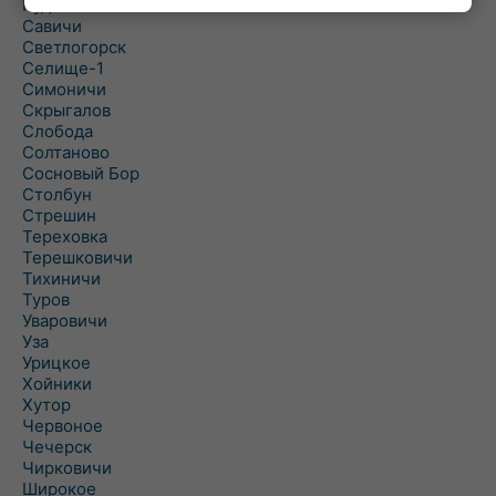
Рудня
Савичи
Светлогорск
Селище-1
Симоничи
Скрыгалов
Слобода
Солтаново
Сосновый Бор
Столбун
Стрешин
Тереховка
Терешковичи
Тихиничи
Туров
Уваровичи
Уза
Урицкое
Хойники
Хутор
Червоное
Чечерск
Чирковичи
Широкое