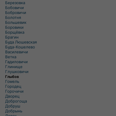
Березовка
Бобовичи
Бобровичи
Болотня
Большевик
Боровики
Борщёвка
Брагин
Буда Люшевская
Буда-Кошелево
Василевичи
Ветка
Гадиловичи
Глинище
Глушковичи
Глыбов
Гомель
Городец
Горочичи
Дворец
Доброгоща
Добруш
Добрынь
Довск