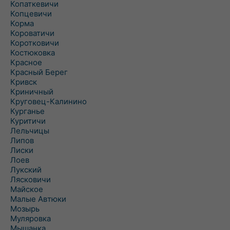
Копаткевичи
Копцевичи
Корма
Короватичи
Коротковичи
Костюковка
Красное
Красный Берег
Кривск
Криничный
Круговец-Калинино
Курганье
Куритичи
Лельчицы
Липов
Лиски
Лоев
Лукский
Лясковичи
Майское
Малые Автюки
Мозырь
Муляровка
Мышанка