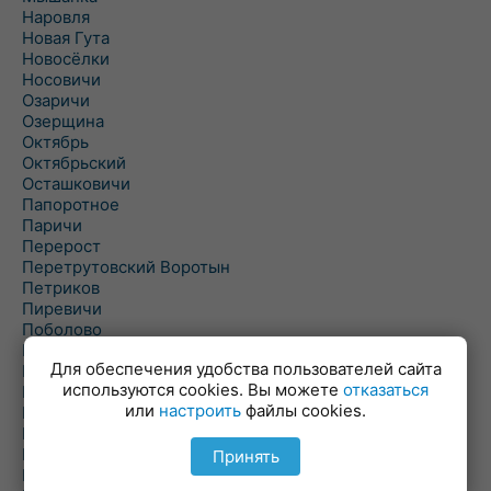
Наровля
Новая Гута
Новосёлки
Носовичи
Озаричи
Озерщина
Октябрь
Октябрьский
Осташковичи
Папоротное
Паричи
Перерост
Перетрутовский Воротын
Петриков
Пиревичи
Поболово
Поколюбичи
Для обеспечения удобства пользователей сайта
Полесье
используются cookies. Вы можете
отказаться
Птичь
или
настроить
файлы cookies.
Речица
Ровенская Слобода
Рогачев
Принять
Рогинь