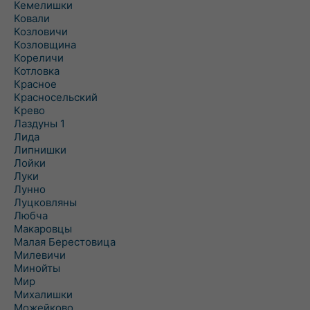
Кемелишки
Ковали
Козловичи
Козловщина
Кореличи
Котловка
Красное
Красносельский
Крево
Лаздуны 1
Лида
Липнишки
Лойки
Луки
Лунно
Луцковляны
Любча
Макаровцы
Малая Берестовица
Милевичи
Минойты
Мир
Михалишки
Можейково