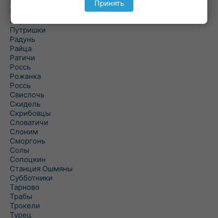
Подороск
Принять
Поречье
Порозово
Путришки
Радунь
Райца
Ратичи
Роcсь
Рожанка
Россь
Свислочь
Скидель
Скрибовцы
Словатичи
Слоним
Сморгонь
Солы
Сопоцкин
Станция Ошмяны
Субботники
Тарново
Трабы
Трокели
Турец