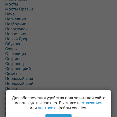
Мосты
Мосты Правые
Нача
Негневичи
Незбодичи
Новогрудок
Новоельня
Новый Двор
Обухово
Озеры
Олекшицы
Острино
Островец
Островецкий
Ошмяны
Первомайская
Первомайский
Пески
Петревичи
Для обеспечения удобства пользователей сайта
Погородно
используются cookies. Вы можете
отказаться
Пограничный
или
настроить
файлы cookies.
Подлабенье
Подольцы