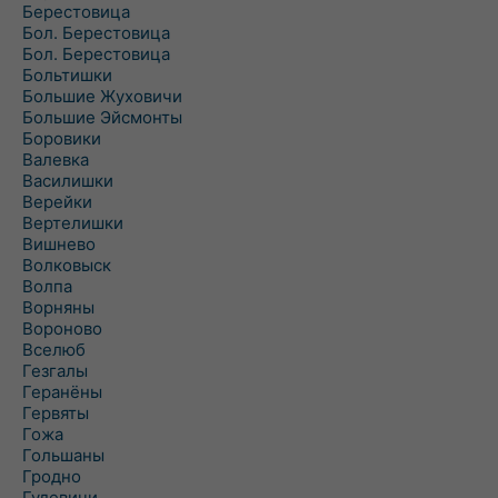
Берестовица
Бол. Берестовица
Бол. Берестовица
Больтишки
Большие Жуховичи
Большие Эйсмонты
Боровики
Валевка
Василишки
Верейки
Вертелишки
Вишнево
Волковыск
Волпа
Ворняны
Вороново
Вселюб
Гезгалы
Геранёны
Гервяты
Гожа
Гольшаны
Гродно
Гудевичи