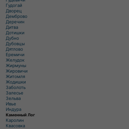
Гудогай
Дворец
Демброво
Деречин
Дитва
Дотишки
Дубно
Дубовцы
Дятлово
Еремичи
Желудок
Жирмуны
Жировичи
Житомля
Жодишки
Заболоть
Залесье
Зельва
Ивье
Индура
Каменный Лог
Каролин
Квасовка