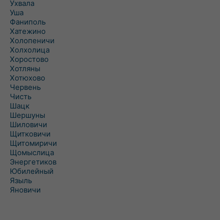
Ухвала
Уша
Фаниполь
Хатежино
Холопеничи
Холхолица
Хоростово
Хотляны
Хотюхово
Червень
Чисть
Шацк
Шершуны
Шиловичи
Щитковичи
Щитомиричи
Щомыслица
Энергетиков
Юбилейный
Языль
Яновичи