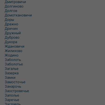
Дмитровичи
Долгиново
Долгое
Домоткановичи
Доры
Дражно
Дричин
Дружный
Дуброво
Дукора
Ждановичи
Жилихово
Жодино
Заболоть
Заболотье
Загалье
Зазерка
Замки
Замосточье
Занарочь
Заостровечье
Заполье
Заречье
Заславль