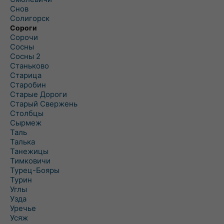
Снов
Солигорск
Сороги
Сорочи
Сосны
Сосны 2
Станьково
Старица
Старобин
Старые Дороги
Старый Свержень
Столбцы
Сырмеж
Таль
Талька
Танежицы
Тимковичи
Турец-Бояры
Турин
Углы
Узда
Уречье
Усяж