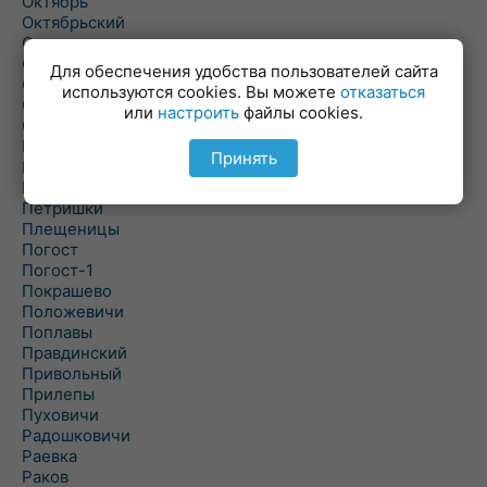
Октябрь
Октябрьский
Олехновичи
Омговичи
Для обеспечения удобства пользователей сайта
Оношки
используются cookies. Вы можете
отказаться
Осовец
или
настроить
файлы cookies.
Острошицкий Городок
Пасека
Принять
Пастовичи
Першаи
Петришки
Плещеницы
Погост
Погост-1
Покрашево
Положевичи
Поплавы
Правдинский
Привольный
Прилепы
Пуховичи
Радошковичи
Раевка
Раков