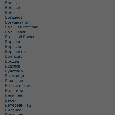
Блонь
Бобовня
Бобр
Богданов
Богушевичи
Большая Ухолода
Большевик
Большой Рожан
Борисов
Боровая
Боровляны
Братково
Бродец
Будслав
Бучатино
Быстрица
Валевачи
Величковичи
Велятичи
Веселово
Весея
Ветеревичи 2
Вилейка
Вишневец