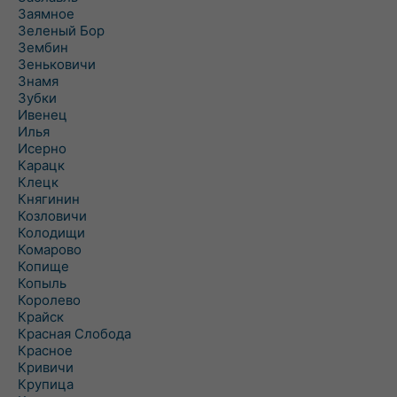
Заямное
Зеленый Бор
Зембин
Зеньковичи
Знамя
Зубки
Ивенец
Илья
Исерно
Карацк
Клецк
Княгинин
Козловичи
Колодищи
Комарово
Копище
Копыль
Королево
Крайск
Красная Слобода
Красное
Кривичи
Крупица