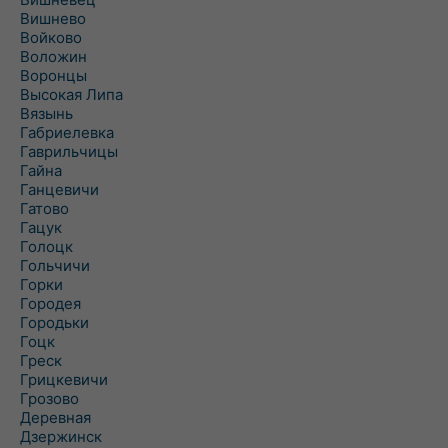
Вишнево
Войково
Воложин
Воронцы
Высокая Липа
Вязынь
Габриелевка
Гаврильчицы
Гайна
Ганцевичи
Гатово
Гацук
Голоцк
Гольчичи
Горки
Городея
Городьки
Гоцк
Греск
Грицкевичи
Грозово
Деревная
Дзержинск