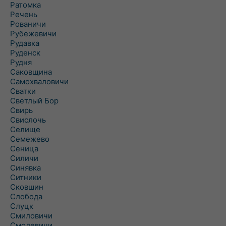
Ратомка
Речень
Рованичи
Рубежевичи
Рудавка
Руденск
Рудня
Саковщина
Самохваловичи
Сватки
Светлый Бор
Свирь
Свислочь
Селище
Семежево
Сеница
Силичи
Синявка
Ситники
Сковшин
Слобода
Слуцк
Смиловичи
Смолевичи