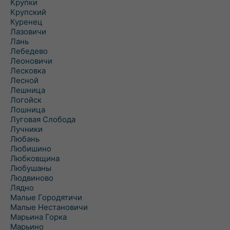
Крупки
Крупский
Куренец
Лазовичи
Лань
Лебедево
Леоновичи
Лесковка
Лесной
Лешница
Логойск
Лошница
Луговая Слобода
Лучники
Любань
Любишино
Любковщина
Любушаны
Людвиново
Лядно
Малые Городятичи
Малые Нестановичи
Марьина Горка
Марьино