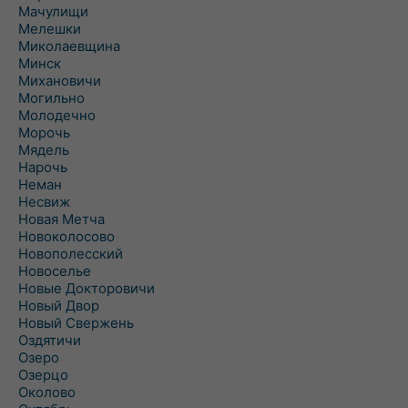
Мачулищи
Мелешки
Миколаевщина
Минск
Михановичи
Могильно
Молодечно
Морочь
Мядель
Нарочь
Неман
Несвиж
Новая Метча
Новоколосово
Новополесский
Новоселье
Новые Докторовичи
Новый Двор
Новый Свержень
Оздятичи
Озеро
Озерцо
Околово