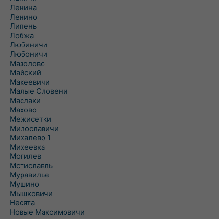
Ленина
Ленино
Липень
Лобжа
Любиничи
Любоничи
Мазолово
Майский
Макеевичи
Малые Словени
Маслаки
Махово
Межисетки
Милославичи
Михалево 1
Михеевка
Могилев
Мстиславль
Муравилье
Мушино
Мышковичи
Несята
Новые Максимовичи