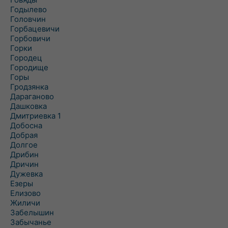
Годылево
Головчин
Горбацевичи
Горбовичи
Горки
Городец
Городище
Горы
Гродзянка
Дараганово
Дашковка
Дмитриевка 1
Добосна
Добрая
Долгое
Дрибин
Дричин
Дужевка
Езеры
Елизово
Жиличи
Забелышин
Забычанье