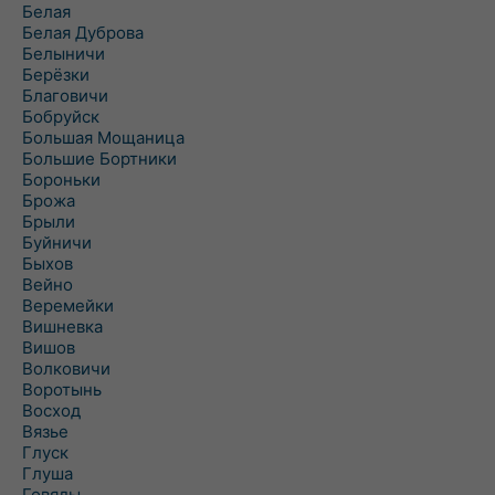
Белая
Белая Дуброва
Белыничи
Берёзки
Благовичи
Бобруйск
Большая Мощаница
Большие Бортники
Бороньки
Брожа
Брыли
Буйничи
Быхов
Вейно
Веремейки
Вишневка
Вишов
Волковичи
Воротынь
Восход
Вязье
Глуск
Глуша
Говяды