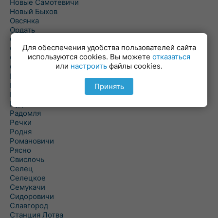
Новые Самотевичи
Новый Быхов
Овсянка
Ордать
Ореховка
Для обеспечения удобства пользователей сайта
Осиновка
используются cookies. Вы можете
отказаться
Осиповичи
или
настроить
файлы cookies.
Осово
Павловичи
Паршино
Принять
Петуховка
Пудовня
Радомля
Речки
Родня
Романовичи
Рясно
Свислочь
Селец
Селецкое
Семукачи
Сидоровичи
Славгород
Станция Лотва