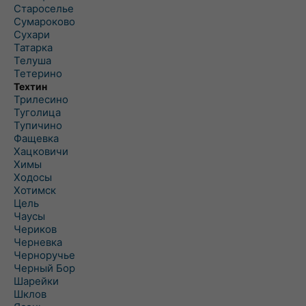
Староселье
Сумароково
Сухари
Татарка
Телуша
Тетерино
Техтин
Трилесино
Туголица
Тупичино
Фащевка
Хацковичи
Химы
Ходосы
Хотимск
Цель
Чаусы
Чериков
Черневка
Черноручье
Черный Бор
Шарейки
Шклов