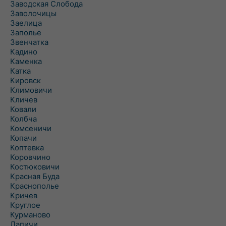
Заводская Слобода
Заволочицы
Заелица
Заполье
Звенчатка
Кадино
Каменка
Катка
Кировск
Климовичи
Кличев
Ковали
Колбча
Комсеничи
Копачи
Коптевка
Коровчино
Костюковичи
Красная Буда
Краснополье
Кричев
Круглое
Курманово
Лапичи