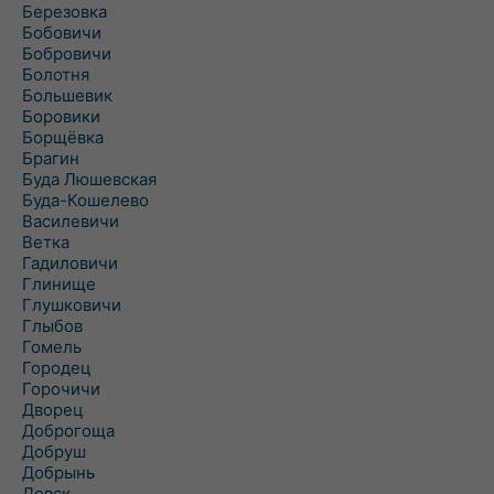
Березовка
Бобовичи
Бобровичи
Болотня
Большевик
Боровики
Борщёвка
Брагин
Буда Люшевская
Буда-Кошелево
Василевичи
Ветка
Гадиловичи
Глинище
Глушковичи
Глыбов
Гомель
Городец
Горочичи
Дворец
Доброгоща
Добруш
Добрынь
Довск