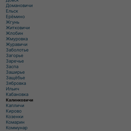
Домановичи
Ельск
Ерёмино
Жгунь
Житковичи
Жлобин
Жмуровка
Журавичи
Заболотье
Загорье
Заречье
Заспа
Заширье
Защёбье
Зябровка
Ильич
Кабановка
Калинковичи
Капличи
Кирово
Козенки
Комарин
Коммунар