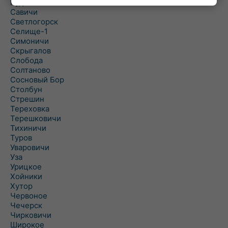
Рудня
Савичи
Светлогорск
Селище-1
Симоничи
Скрыгалов
Слобода
Солтаново
Сосновый Бор
Столбун
Стрешин
Тереховка
Терешковичи
Тихиничи
Туров
Уваровичи
Уза
Урицкое
Хойники
Хутор
Червоное
Чечерск
Чирковичи
Широкое