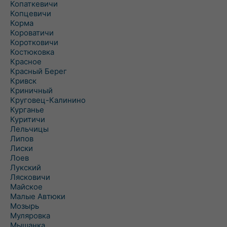
Копаткевичи
Копцевичи
Корма
Короватичи
Коротковичи
Костюковка
Красное
Красный Берег
Кривск
Криничный
Круговец-Калинино
Курганье
Куритичи
Лельчицы
Липов
Лиски
Лоев
Лукский
Лясковичи
Майское
Малые Автюки
Мозырь
Муляровка
Мышанка