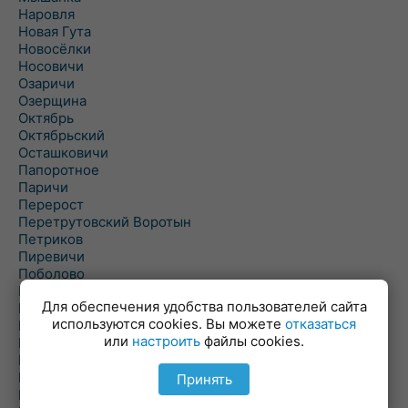
Наровля
Новая Гута
Новосёлки
Носовичи
Озаричи
Озерщина
Октябрь
Октябрьский
Осташковичи
Папоротное
Паричи
Перерост
Перетрутовский Воротын
Петриков
Пиревичи
Поболово
Поколюбичи
Для обеспечения удобства пользователей сайта
Полесье
используются cookies. Вы можете
отказаться
Птичь
или
настроить
файлы cookies.
Речица
Ровенская Слобода
Рогачев
Принять
Рогинь