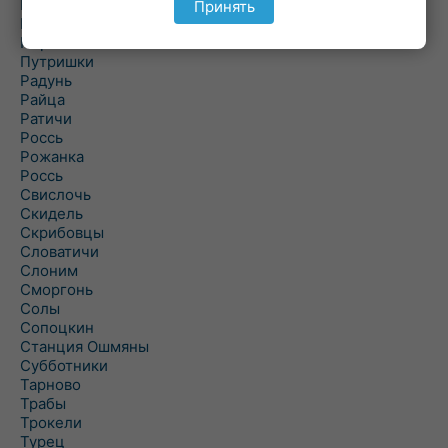
Подороск
Принять
Поречье
Порозово
Путришки
Радунь
Райца
Ратичи
Роcсь
Рожанка
Россь
Свислочь
Скидель
Скрибовцы
Словатичи
Слоним
Сморгонь
Солы
Сопоцкин
Станция Ошмяны
Субботники
Тарново
Трабы
Трокели
Турец