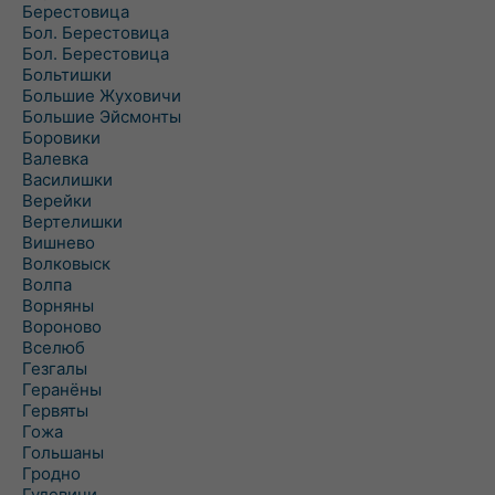
Берестовица
Бол. Берестовица
Бол. Берестовица
Больтишки
Большие Жуховичи
Большие Эйсмонты
Боровики
Валевка
Василишки
Верейки
Вертелишки
Вишнево
Волковыск
Волпа
Ворняны
Вороново
Вселюб
Гезгалы
Геранёны
Гервяты
Гожа
Гольшаны
Гродно
Гудевичи