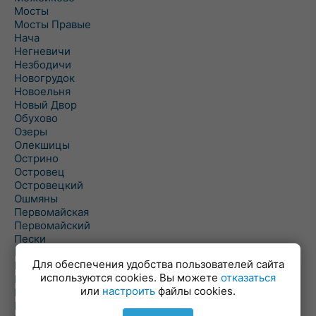
Мосты
Мосты Правые
Нача
Негневичи
Незбодичи
Новогрудок
Новоельня
Новый Двор
Обухово
Озеры
Олекшицы
Острино
Островец
Островецкий
Ошмяны
Первомайская
Первомайский
Пески
Петревичи
Для обеспечения удобства пользователей сайта
Погородно
используются cookies. Вы можете
отказаться
Пограничный
или
настроить
файлы cookies.
Подлабенье
Подольцы