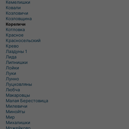
Кемелишки
Ковали
Козловичи
Козловщина
Кореличи
Котловка
Красное
Красносельский
Крево
Лаздуны 1
Лида
Липнишки
Лойки
Луки
Лунно
Луцковляны
Любча
Макаровцы
Малая Берестовица
Милевичи
Минойты
Мир
Михалишки
Можейково