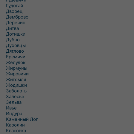
Гудогай
Дворец
Демброво
Деречин
Дитва
Дотишки
Дубно
Дубовцы
Дятлово
Еремичи
Желудок
Жирмуны
Жировичи
Житомля
Жодишки
Заболоть
Залесье
Зельва
Ивье
Индура
Каменный Лог
Каролин
Квасовка