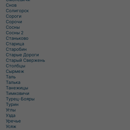
Снов
Солигорск
Сороги
Сорочи
Сосны
Сосны 2
Станьково
Старица
Старобин
Старые Дороги
Старый Свержень
Столбцы
Сырмеж
Таль
Талька
Танежицы
Тимковичи
Турец-Бояры
Турин
Углы
Узда
Уречье
Усяж