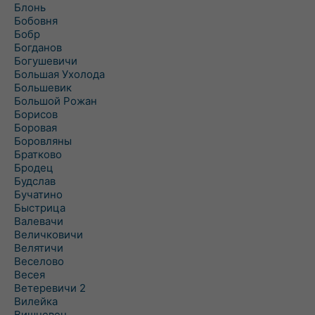
Блонь
Бобовня
Бобр
Богданов
Богушевичи
Большая Ухолода
Большевик
Большой Рожан
Борисов
Боровая
Боровляны
Братково
Бродец
Будслав
Бучатино
Быстрица
Валевачи
Величковичи
Велятичи
Веселово
Весея
Ветеревичи 2
Вилейка
Вишневец