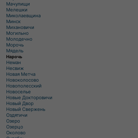
Мачулищи
Мелешки
Миколаевщина
Минск
Михановичи
Могильно
Молодечно
Морочь
Мядель
Нарочь
Неман
Несвиж
Новая Метча
Новоколосово
Новополесский
Новоселье
Новые Докторовичи
Новый Двор
Новый Свержень
Оздятичи
Озеро
Озерцо
Околово