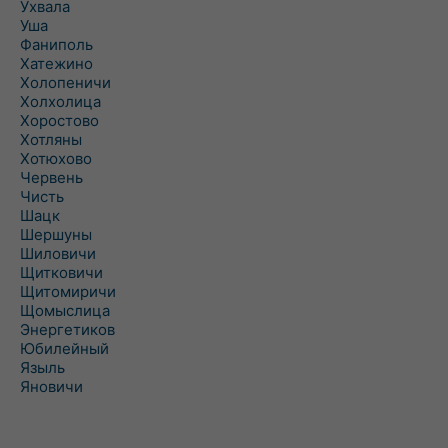
Ухвала
Уша
Фаниполь
Хатежино
Холопеничи
Холхолица
Хоростово
Хотляны
Хотюхово
Червень
Чисть
Шацк
Шершуны
Шиловичи
Щитковичи
Щитомиричи
Щомыслица
Энергетиков
Юбилейный
Языль
Яновичи