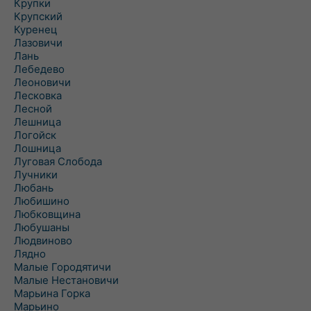
Крупки
Крупский
Куренец
Лазовичи
Лань
Лебедево
Леоновичи
Лесковка
Лесной
Лешница
Логойск
Лошница
Луговая Слобода
Лучники
Любань
Любишино
Любковщина
Любушаны
Людвиново
Лядно
Малые Городятичи
Малые Нестановичи
Марьина Горка
Марьино