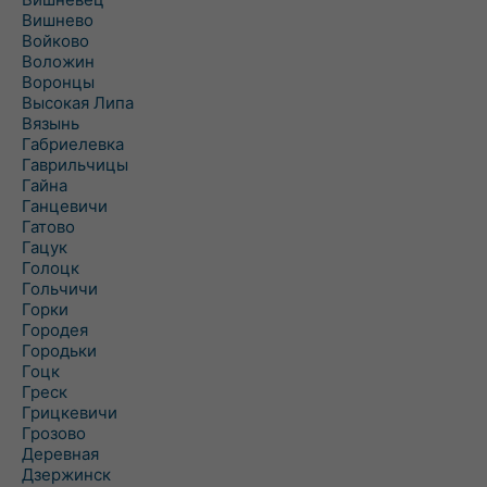
Вишнево
Войково
Воложин
Воронцы
Высокая Липа
Вязынь
Габриелевка
Гаврильчицы
Гайна
Ганцевичи
Гатово
Гацук
Голоцк
Гольчичи
Горки
Городея
Городьки
Гоцк
Греск
Грицкевичи
Грозово
Деревная
Дзержинск