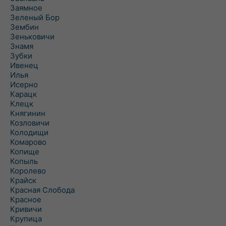
Заямное
Зеленый Бор
Зембин
Зеньковичи
Знамя
Зубки
Ивенец
Илья
Исерно
Карацк
Клецк
Княгинин
Козловичи
Колодищи
Комарово
Копище
Копыль
Королево
Крайск
Красная Слобода
Красное
Кривичи
Крупица