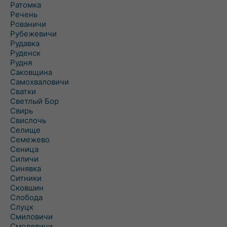
Ратомка
Речень
Рованичи
Рубежевичи
Рудавка
Руденск
Рудня
Саковщина
Самохваловичи
Сватки
Светлый Бор
Свирь
Свислочь
Селище
Семежево
Сеница
Силичи
Синявка
Ситники
Сковшин
Слобода
Слуцк
Смиловичи
Смолевичи