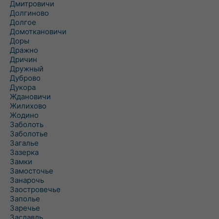
Дмитровичи
Долгиново
Долгое
Домоткановичи
Доры
Дражно
Дричин
Дружный
Дуброво
Дукора
Ждановичи
Жилихово
Жодино
Заболоть
Заболотье
Загалье
Зазерка
Замки
Замосточье
Занарочь
Заостровечье
Заполье
Заречье
Заславль