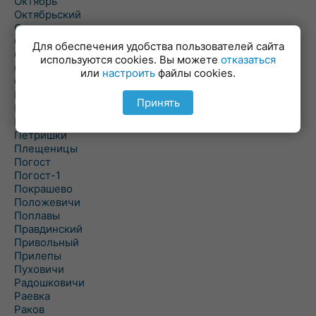
Октябрь
Октябрьский
Олехновичи
Омговичи
Для обеспечения удобства пользователей сайта
Оношки
используются cookies. Вы можете
отказаться
Осовец
или
настроить
файлы cookies.
Острошицкий Городок
Пасека
Принять
Пастовичи
Першаи
Петришки
Плещеницы
Погост
Погост-1
Покрашево
Положевичи
Поплавы
Правдинский
Привольный
Прилепы
Пуховичи
Радошковичи
Раевка
Раков