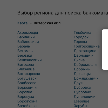
Выбор региона для поиска банкомата
Карта
>
Витебская обл.
Ахремовцы
Глыбочка
Бабиничи
Городок
Бабиновичи
Горяны
Барань
Григоровщина
Бегомль
Дерковщина
Берёзки
Дёрновичи
Бешенковичи
Дисна
Бигосово
Добромысли
Близница
Добрынь
Богатырская
Докшицы
Богушевск
Домашковичи
Болбасово
Друя
Борковичи
Дубровка
Боровка
Дубровно
Боровуха
Дуниловичи
Боровуха-1
Езерище
Бочейково
Зарубы