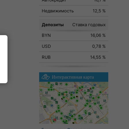
Недвижимость
12,5 %
Депозиты
Ставка годовых
BYN
16,06 %
USD
0,78 %
RUB
14,55 %
Интерактивная карта