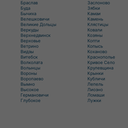
Браслав
Заслоново
Буда
Зябки
Бычиха
Камаи
Велешковичи
Камень
Великие Дольцы
Клястицы
Веркуды
Ковали
Верхнедвинск
Козяны
Верховье
Копти
Ветрино
Копысь
Видзы
Коханово
Витебск
Краснополье
Волколата
Кривое Село
Волынцы
Крулевщина
Вороны
Крынки
Воропаево
Кубличи
Вымно
Лепель
Высокое
Лиозно
Германовичи
Ломаши
Глубокое
Лужки