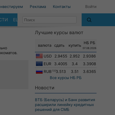
нвестируем
Реклама
Контакты
Войти
СТИ
ЕЩЕ
Лучшие курсы валют
НБ РБ
валюта
сдать
купить
льно
07.08.2026
нкоматов.
USD
2.9455
2.952
2.9386
EUR
3.4005
3.4
3.3908
RUB
100
3.513
3.51
3.6365
Все курсы
НБ РБ
Новости
ВТБ (Беларусь) и Банк развития
расширили линейку кредитных
решений для СМБ