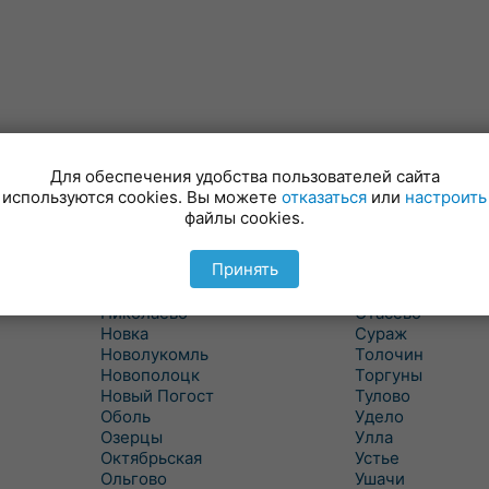
Лынтупы
Селявщина
Ляды
Сенно
Для обеспечения удобства пользователей сайта
Межа
Ситцы
используются cookies. Вы можете
отказаться
или
настроить
Межево
Славени
файлы cookies.
Миоры
Слобода
Мишневичи
Слободка
Принять
Мошканы
Смольяны
Никитиха
Старое Село
Николаево
Стасево
Новка
Сураж
Новолукомль
Толочин
Новополоцк
Торгуны
Новый Погост
Тулово
Оболь
Удело
Озерцы
Улла
Октябрьская
Устье
Ольгово
Ушачи