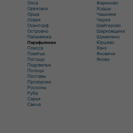
Опса
Фариново
Ореховск
Ходцы
Орша
Чашники
Освея
Черея
Осинторф
Шайтерово
Островно
Шарковщина
Пальминка
Шумилино
Юрцево
Парафьяново
Плисса
Язно
Повятье
Яновичи
Погоща
Яново
Подсвилье
Полоцк
Поставы
Прозороки
Россоны
Руба
Сарья
Свеча