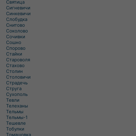
Святица
Сигневичи
Синкевичи
Слобудка
Снитово
Соколово
Сочивки
Сошно
Спорово
Стайки
Староволя
Стахово
Столин
Столовичи
Страдечь
Струга
Сухополь
Тевли
Телеханы
Тельмы
Тельмы-1
Тешевле
Тобулки
Томашовка