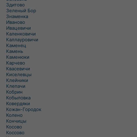
Здитово
Зеленый Бор
Знаменка
Иваново
Ивацевичи
Каленковичи
Каллауровичи
Каменец
Камень
Каменюки
Карчево
Квасевичи
Киселевцы
Клейники
Клепачи
Кобрин
Кобыловка
Ковердяки
Кожан-Городок
Колено
Кончицы
Косово
Коссово