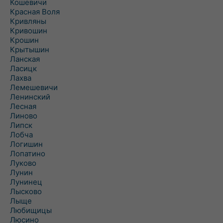
Кошевичи
Красная Воля
Кривляны
Кривошин
Крошин
Крытышин
Ланская
Ласицк
Лахва
Лемешевичи
Ленинский
Лесная
Линово
Липск
Лобча
Логишин
Лопатино
Луково
Лунин
Лунинец
Лысково
Лыще
Любищицы
Люсино