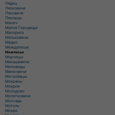
Лядец
Лясковичи
Ляховичи
Ляховцы
Малеч
Малое Городище
Малорита
Мальковичи
Медно
Междулесье
Межлесье
Мерчицы
Микашевичи
Миловиды
Минковичи
Могилёвцы
Мокраны
Мокрое
Молодово
Молотковичи
Молчадь
Мотоль
Мохро