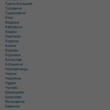
Турна Большая
Туховичи
Тышковичи
Утес
Федоры
Хабовичи
Хидры
Хмелево
Ходосы
Хомск
Хорева
Хоромск
Хотислав
Хотыничи
Чернавчицы
Черни
Черняны
Чудин
Чухово
Шерешево
Щерчово
Яечковичи
Язвинки