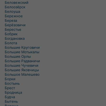
Беловежский
Белоозёрск
Белоуша
Бережное
Береза
Берёзовичи
Берестье
Бобрик
Богдановка
Болота
Большие Круговичи
Большие Мотыкалы
Большие Орлы
Большие Радваничи
Большие Чучевичи
Большие Яковчицы
Большое Малешево
Борки
Бостынь
Брест
Бродница
Будча
Бытень
Валище