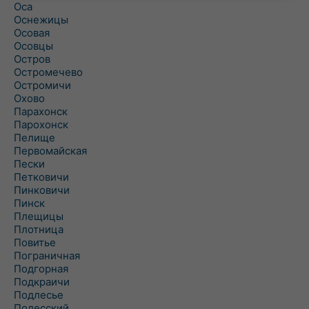
Оса
Оснежицы
Осовая
Осовцы
Остров
Остромечево
Остромичи
Охово
Парахонск
Парохонск
Пелище
Первомайская
Пески
Петковичи
Пинковичи
Пинск
Плещицы
Плотница
Повитье
Пограничная
Подгорная
Подкраичи
Подлесье
Полесский