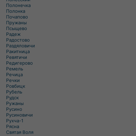
Полонечка
Полонка
Почапово
Пружаны
Псыщево
Радеж
Радостово
Раздяловичи
Ракитница
Ревятичи
Редигерово
Ремель
Речица
Речки
Ровбицк
Рубель
Рудск
Ружаны
Русино
Русиновичи
Рухча-1
Рясна
Святая Воля