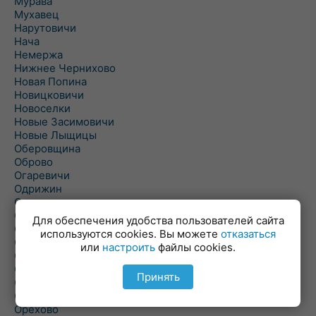
Мурава
Мухавец
Нарутовичи
Нача
Немержа
Нижнее Чернихово
Новая Попина
Новицковичи
Новоселки
Новые Засимовичи
Новые Лыщицы
Оберовщина
Оброво
Огаревичи
Одрижин
Оздамичи
Озяты
Для обеспечения удобства пользователей сайта
Олтуш
используются cookies. Вы можете
отказаться
Ольманы
или
настроить
файлы cookies.
Ольпень
Ольшаны
Принять
Омельная
Ополь
Орехово