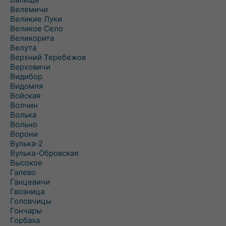
Велемичи
Великие Луки
Великое Село
Великорита
Велута
Верхний Теребежов
Верховичи
Видибор
Видомля
Войская
Волчин
Волька
Вольно
Ворони
Вулька-2
Вулька-Обровская
Высокое
Галево
Ганцевичи
Гвозница
Головчицы
Гончары
Горбаха