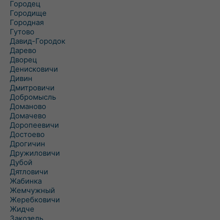
Городец
Городище
Городная
Гутово
Давид-Городок
Дарево
Дворец
Денисковичи
Дивин
Дмитровичи
Добромысль
Доманово
Домачево
Доропеевичи
Достоево
Дрогичин
Дружиловичи
Дубой
Дятловичи
Жабинка
Жемчужный
Жеребковичи
Жидче
Закозель