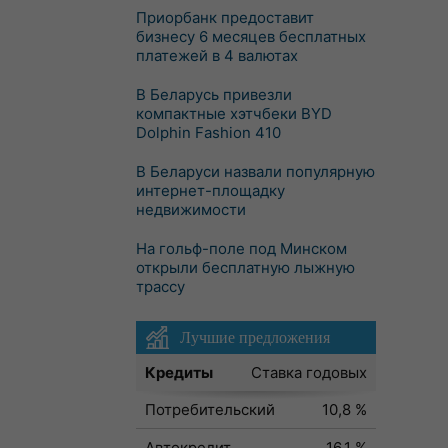
Приорбанк предоставит
бизнесу 6 месяцев бесплатных
платежей в 4 валютах
В Беларусь привезли
компактные хэтчбеки BYD
Dolphin Fashion 410
В Беларуси назвали популярную
интернет-площадку
недвижимости
На гольф-поле под Минском
открыли бесплатную лыжную
трассу
Лучшие предложения
Кредиты
Ставка годовых
Потребительский
10,8 %
Автокредит
16,1 %