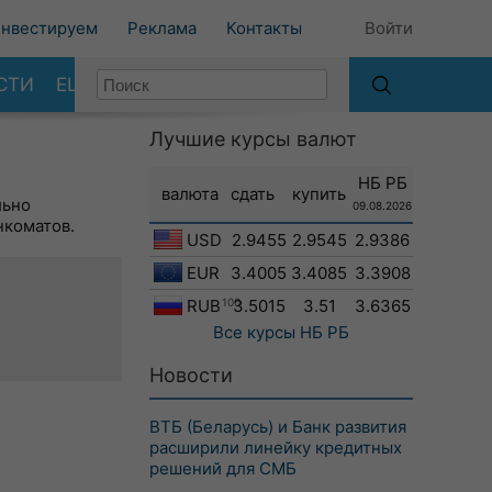
нвестируем
Реклама
Контакты
Войти
СТИ
ЕЩЕ
Лучшие курсы валют
НБ РБ
валюта
сдать
купить
льно
09.08.2026
нкоматов.
USD
2.9455
2.9545
2.9386
EUR
3.4005
3.4085
3.3908
RUB
100
3.5015
3.51
3.6365
Все курсы
НБ РБ
Новости
ВТБ (Беларусь) и Банк развития
расширили линейку кредитных
решений для СМБ