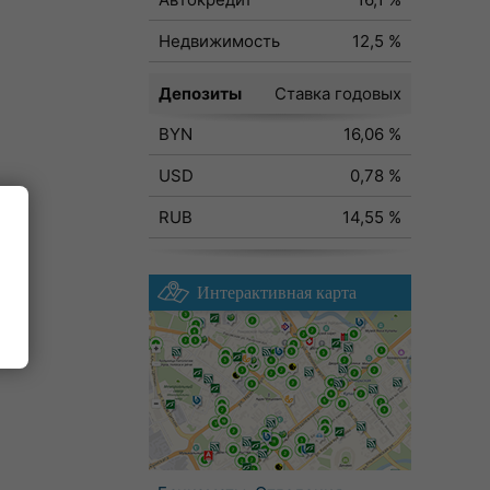
Недвижимость
12,5 %
Депозиты
Ставка годовых
BYN
16,06 %
USD
0,78 %
RUB
14,55 %
Интерактивная карта