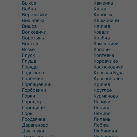
Быхов
Каменка
Вейно
Катка
Веремейки
Кировск
Вишневка
Климовичи
Вишов
Кличев
Волковичи
Ковали
Воротынь
Колбча
Восход
Комсеничи
Вязье
Копачи
Глуск
Коптевка
Глуша
Коровчино
Говяды
Костюковичи
Годылево
Красная Буда
Головчин
Краснополье
Горбацевичи
Кричев
Горбовичи
Круглое
Горки
Курманово
Городец
Лапичи
Городище
Ленина
Горы
Ленино
Гродзянка
Липень
Дараганово
Лобжа
Дашковка
Любиничи
Дмитриевка 1
Любоничи