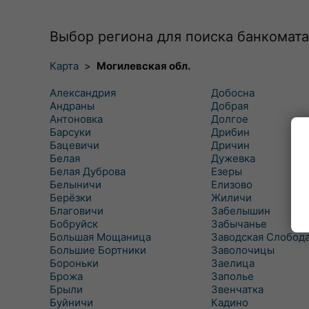
Выбор региона для поиска банкомата
Карта
>
Могилевская обл.
Александрия
Добосна
Андраны
Добрая
Антоновка
Долгое
Барсуки
Дрибин
Бацевичи
Дричин
Белая
Дужевка
Белая Дуброва
Езеры
Белыничи
Елизово
Берёзки
Жиличи
Благовичи
Забелышин
Бобруйск
Забычанье
Большая Мощаница
Заводская Слобод
Большие Бортники
Заволочицы
Бороньки
Заелица
Брожа
Заполье
Брыли
Звенчатка
Буйничи
Кадино