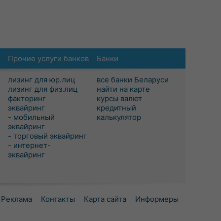
Прочие услуги банков
Банки
лизинг для юр.лиц
все банки Беларуси
лизинг для физ.лиц
найти на карте
факторинг
курсы валют
эквайринг
кредитный
- мобильный
калькулятор
эквайринг
- торговый эквайринг
- интернет-
эквайринг
Реклама
Контакты
Карта сайта
Информеры