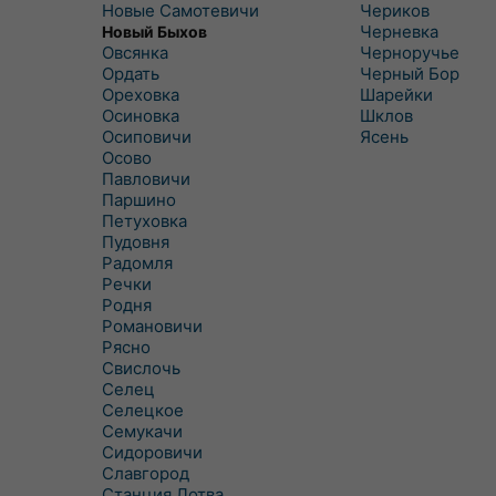
Новые Самотевичи
Чериков
Черневка
Новый Быхов
Овсянка
Черноручье
Ордать
Черный Бор
Ореховка
Шарейки
Осиновка
Шклов
Осиповичи
Ясень
Осово
Павловичи
Паршино
Петуховка
Пудовня
Радомля
Речки
Родня
Романовичи
Рясно
Свислочь
Селец
Селецкое
Семукачи
Сидоровичи
Славгород
Станция Лотва