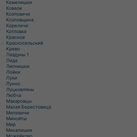
Кемелишки
Ковали
Козловичи
Козловщина
Кореличи
Котловка
Красное
Красносельский
Крево
Лаздуны 1
Лида
Липнишки
Лойки
Луки
Лунно
Луцковляны
Любча
Макаровцы
Малая Берестовица
Милевичи
Минойты
Мир
Михалишки
Можейково