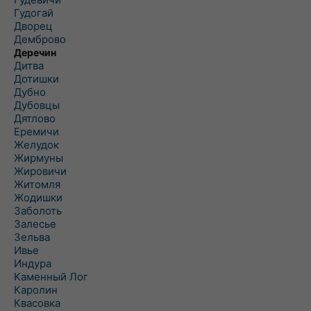
Гудогай
Дворец
Демброво
Деречин
Дитва
Дотишки
Дубно
Дубовцы
Дятлово
Еремичи
Желудок
Жирмуны
Жировичи
Житомля
Жодишки
Заболоть
Залесье
Зельва
Ивье
Индура
Каменный Лог
Каролин
Квасовка