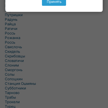
Подороск
Принять
Поречье
Порозово
Путришки
Радунь
Райца
Ратичи
Роcсь
Рожанка
Россь
Свислочь
Скидель
Скрибовцы
Словатичи
Слоним
Сморгонь
Солы
Сопоцкин
Станция Ошмяны
Субботники
Тарново
Трабы
Трокели
Турец