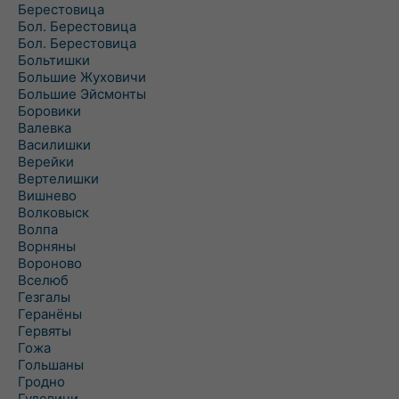
Берестовица
Бол. Берестовица
Бол. Берестовица
Больтишки
Большие Жуховичи
Большие Эйсмонты
Боровики
Валевка
Василишки
Верейки
Вертелишки
Вишнево
Волковыск
Волпа
Ворняны
Вороново
Вселюб
Гезгалы
Геранёны
Гервяты
Гожа
Гольшаны
Гродно
Гудевичи