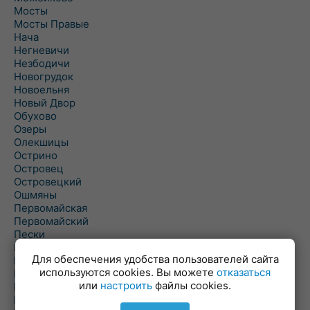
Мосты
Мосты Правые
Нача
Негневичи
Незбодичи
Новогрудок
Новоельня
Новый Двор
Обухово
Озеры
Олекшицы
Острино
Островец
Островецкий
Ошмяны
Первомайская
Первомайский
Пески
Петревичи
Для обеспечения удобства пользователей сайта
Погородно
используются cookies. Вы можете
отказаться
Пограничный
или
настроить
файлы cookies.
Подлабенье
Подольцы