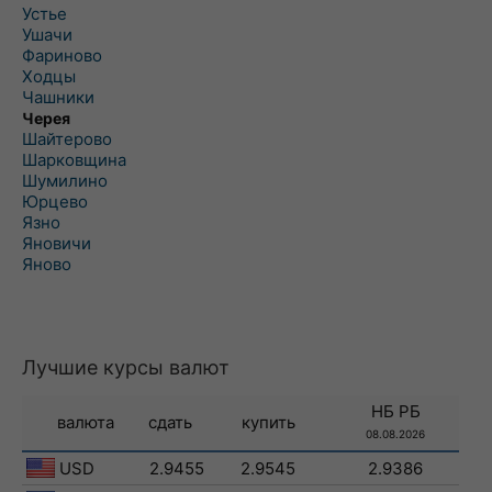
Устье
Ушачи
Фариново
Ходцы
Чашники
Черея
Шайтерово
Шарковщина
Шумилино
Юрцево
Язно
Яновичи
Яново
Лучшие курсы валют
НБ РБ
валюта
сдать
купить
08.08.2026
USD
2.9455
2.9545
2.9386