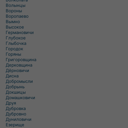
Волынцы
Вороны
Воропаево
Вымно
Высокое
Германовичи
Глубокое
Глыбочка
Городок
Горяны
Григоровщина
Дерковщина
Дёрновичи
Дисна
Добромысли
Добрынь
Докшицы
Домашковичи
Друя
Дубровка
Дубровно
Дуниловичи
Езерище