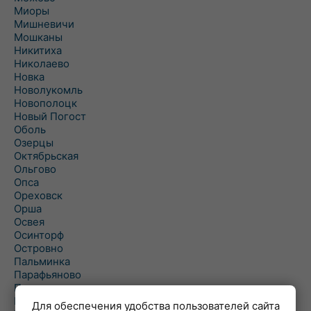
Миоры
Мишневичи
Мошканы
Никитиха
Николаево
Новка
Новолукомль
Новополоцк
Новый Погост
Оболь
Озерцы
Октябрьская
Ольгово
Опса
Ореховск
Орша
Освея
Осинторф
Островно
Пальминка
Парафьяново
Плисса
Повятье
Для обеспечения удобства пользователей сайта