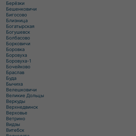
Берёзки
Бешенковичи
Бигосово
Близница
Богатырская
Богушевск
Болбасово
Борковичи
Боровка
Боровуха
Боровуха-1
Бочейково
Браслав
Буда
Бычиха
Велешковичи
Великие Дольцы
Веркуды
Верхнедвинск
Верховье
Ветрино
Видзы
Витебск
Волколата