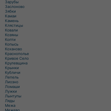
Зарубы
Заслоново
Зябки
Камаи
Камень
Клястицы
Ковали
Козяны
Копти
Копысь
Коханово
Краснополье
Кривое Село
Крулевщина
Крынки
Кубличи
Лепель
Лиозно
Ломаши
Лужки
Лынтупы
Ляды
Межа
Межево