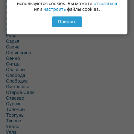
Погоща
используются cookies. Вы можете
отказаться
Подсвилье
или
настроить
файлы cookies.
Полоцк
Поставы
Принять
Прозороки
Россоны
Руба
Сарья
Свеча
Селявщина
Сенно
Ситцы
Славени
Слобода
Слободка
Смольяны
Старое Село
Стасево
Сураж
Толочин
Торгуны
Тулово
Удело
Улла