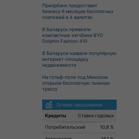
Приорбанк предоставит
бизнесу 6 месяцев бесплатных
платежей в 4 валютах
В Беларусь привезли
компактные хэтчбеки BYD
Dolphin Fashion 410
В Беларуси назвали популярную
интернет-площадку
недвижимости
На гольф-поле под Минском
открыли бесплатную лыжную
трассу
Лучшие предложения
Кредиты
Ставка годовых
Потребительский
10,8 %
Автокредит
16,1 %