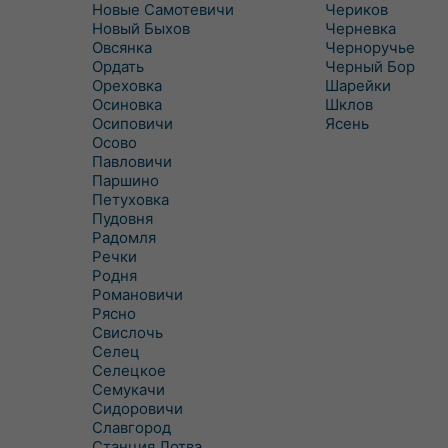
Новые Самотевичи
Чериков
Новый Быхов
Черневка
Овсянка
Черноручье
Ордать
Черный Бор
Ореховка
Шарейки
Осиновка
Шклов
Осиповичи
Ясень
Осово
Павловичи
Паршино
Петуховка
Пудовня
Радомля
Речки
Родня
Романовичи
Рясно
Свислочь
Селец
Селецкое
Семукачи
Сидоровичи
Славгород
Станция Лотва