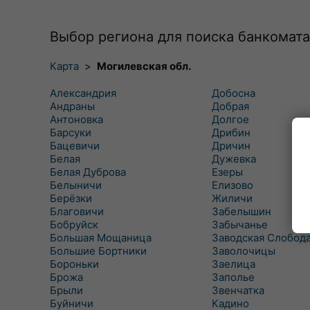
Выбор региона для поиска банкомата
Карта
>
Могилевская обл.
Александрия
Добосна
Андраны
Добрая
Антоновка
Долгое
Барсуки
Дрибин
Бацевичи
Дричин
Белая
Дужевка
Белая Дуброва
Езеры
Белыничи
Елизово
Берёзки
Жиличи
Благовичи
Забелышин
Бобруйск
Забычанье
Большая Мощаница
Заводская Слобод
Большие Бортники
Заволочицы
Бороньки
Заелица
Брожа
Заполье
Брыли
Звенчатка
Буйничи
Кадино