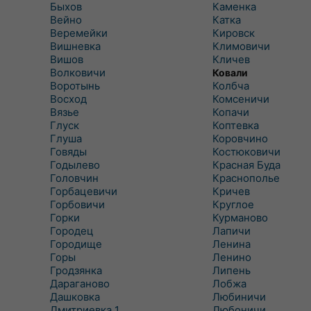
Быхов
Каменка
Вейно
Катка
Веремейки
Кировск
Вишневка
Климовичи
Вишов
Кличев
Волковичи
Ковали
Воротынь
Колбча
Восход
Комсеничи
Вязье
Копачи
Глуск
Коптевка
Глуша
Коровчино
Говяды
Костюковичи
Годылево
Красная Буда
Головчин
Краснополье
Горбацевичи
Кричев
Горбовичи
Круглое
Горки
Курманово
Городец
Лапичи
Городище
Ленина
Горы
Ленино
Гродзянка
Липень
Дараганово
Лобжа
Дашковка
Любиничи
Дмитриевка 1
Любоничи