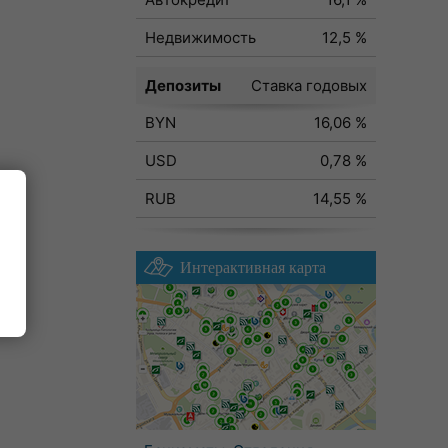
Недвижимость
12,5 %
Депозиты
Ставка годовых
BYN
16,06 %
USD
0,78 %
RUB
14,55 %
Интерактивная карта