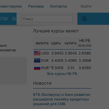
нвестируем
Реклама
Контакты
Войти
СТИ
ЕЩЕ
Лучшие курсы валют
НБ РБ
валюта
сдать
купить
льно
08.08.2026
нкоматов.
USD
2.9455
2.9545
2.9386
EUR
3.4005
3.4085
3.3908
RUB
100
3.5005
3.51
3.6365
Все курсы
НБ РБ
Новости
ВТБ (Беларусь) и Банк развития
расширили линейку кредитных
решений для СМБ