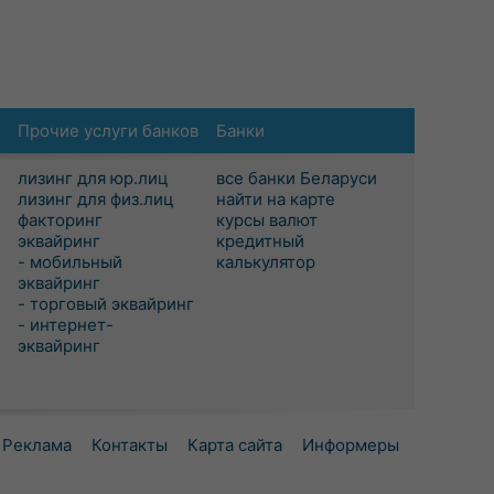
Прочие услуги банков
Банки
лизинг для юр.лиц
все банки Беларуси
лизинг для физ.лиц
найти на карте
факторинг
курсы валют
эквайринг
кредитный
- мобильный
калькулятор
эквайринг
- торговый эквайринг
- интернет-
эквайринг
Реклама
Контакты
Карта сайта
Информеры