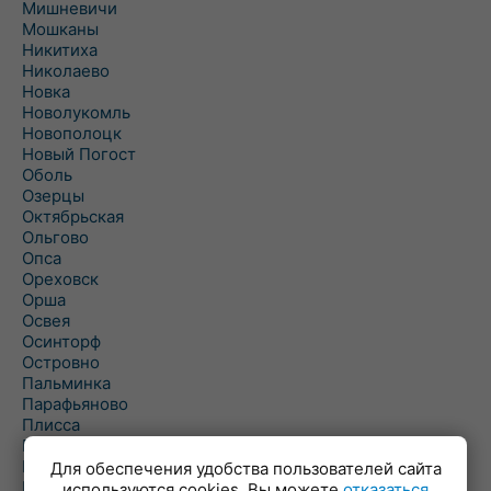
Мишневичи
Мошканы
Никитиха
Николаево
Новка
Новолукомль
Новополоцк
Новый Погост
Оболь
Озерцы
Октябрьская
Ольгово
Опса
Ореховск
Орша
Освея
Осинторф
Островно
Пальминка
Парафьяново
Плисса
Повятье
Погоща
Для обеспечения удобства пользователей сайта
Подсвилье
используются cookies. Вы можете
отказаться