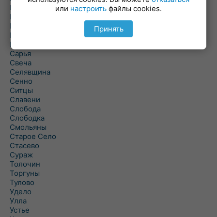
Полоцк
или
настроить
файлы cookies.
Поставы
Прозороки
Принять
Россоны
Руба
Сарья
Свеча
Селявщина
Сенно
Ситцы
Славени
Слобода
Слободка
Смольяны
Старое Село
Стасево
Сураж
Толочин
Торгуны
Тулово
Удело
Улла
Устье