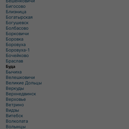
Бешенковичи
Бигосово
Близница
Богатырская
Богушевск
Болбасово
Борковичи
Боровка
Боровуха
Боровуха-1
Бочейково
Браслав
Буда
Бычиха
Велешковичи
Великие Дольцы
Веркуды
Верхнедвинск
Верховье
Ветрино
Видзы
Витебск
Волколата
Волынцы