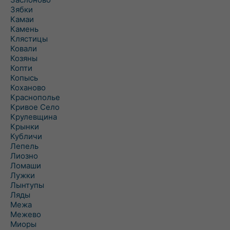
Зябки
Камаи
Камень
Клястицы
Ковали
Козяны
Копти
Копысь
Коханово
Краснополье
Кривое Село
Крулевщина
Крынки
Кубличи
Лепель
Лиозно
Ломаши
Лужки
Лынтупы
Ляды
Межа
Межево
Миоры