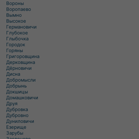
Вороны
Воропаево
Вымно
Высокое
Германовичи
Глубокое
Глыбочка
Городок
Горяны
Григоровщина
Дерковщина
Дёрновичи
Дисна
Добромысли
Добрынь
Докшицы
Домашковичи
Друя
Дубровка
Дубровно
Дуниловичи
Езерище
Зарубы
Заслоново