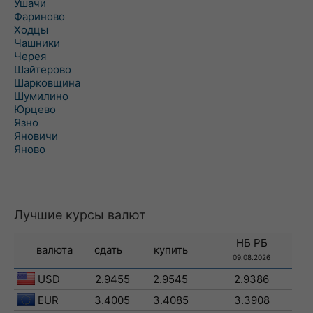
Ушачи
Фариново
Ходцы
Чашники
Черея
Шайтерово
Шарковщина
Шумилино
Юрцево
Язно
Яновичи
Яново
Лучшие курсы валют
НБ РБ
валюта
сдать
купить
09.08.2026
USD
2.9455
2.9545
2.9386
EUR
3.4005
3.4085
3.3908