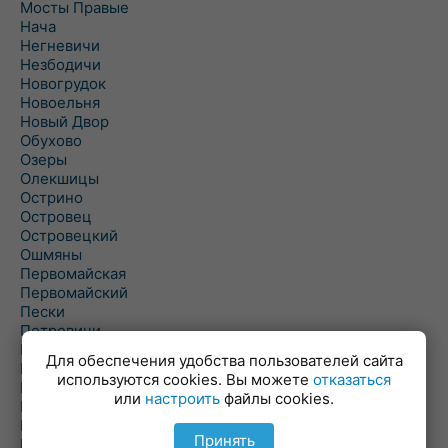
Мосты Правые
Нача
Негневичи
Незбодичи
Новогрудок
Новоельня
Новый Двор
Обухово
Озеры
Олекшицы
Острино
Островец
Островецкий
Ошмяны
Первомайская
Первомайский
Пески
Петревичи
Погородно
Для обеспечения удобства пользователей сайта
Пограничный
используются cookies. Вы можете
отказаться
Подлабенье
или
настроить
файлы cookies.
Подольцы
Подороск
Принять
Поречье