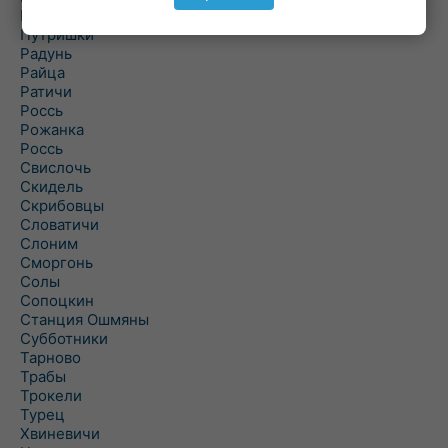
Порозово
Путришки
Радунь
Райца
Ратичи
Роcсь
Рожанка
Россь
Свислочь
Скидель
Скрибовцы
Словатичи
Слоним
Сморгонь
Солы
Сопоцкин
Станция Ошмяны
Субботники
Тарново
Трабы
Трокели
Турец
Хвиневичи