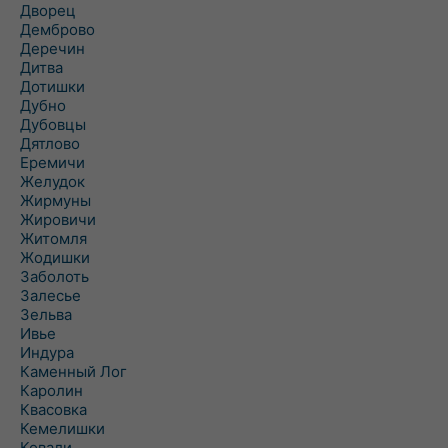
Дворец
Демброво
Деречин
Дитва
Дотишки
Дубно
Дубовцы
Дятлово
Еремичи
Желудок
Жирмуны
Жировичи
Житомля
Жодишки
Заболоть
Залесье
Зельва
Ивье
Индура
Каменный Лог
Каролин
Квасовка
Кемелишки
Ковали