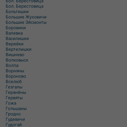
Бол. Берестовица
Бол. Берестовица
Больтишки
Большие Жуховичи
Большие Эйсмонты
Боровики
Валевка
Василишки
Верейки
Вертелишки
Вишнево
Волковыск
Волпа
Ворняны
Вороново
Вселюб
Гезгалы
Геранёны
Гервяты
Гожа
Гольшаны
Гродно
Гудевичи
Гудогай