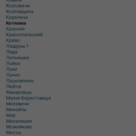
Козловичи
Козловщина
Кореличи
Котловка
Красное
Красносельский
Крево
Лаздуны 1
Лида
Липнишки
Лойки
Луки
Лунно
Луцковляны
Любча
Макаровцы
Малая Берестовица
Милевичи
Минойты
Мир
Михалишки
Можейково
Мосты