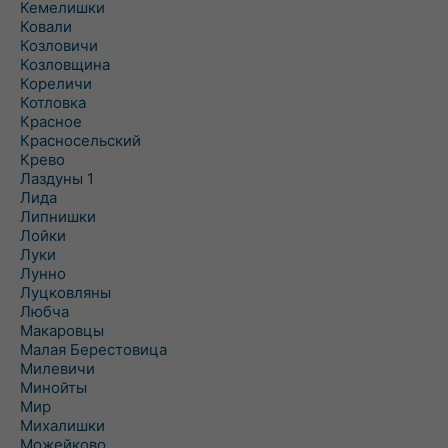
Кемелишки
Ковали
Козловичи
Козловщина
Кореличи
Котловка
Красное
Красносельский
Крево
Лаздуны 1
Лида
Липнишки
Лойки
Луки
Лунно
Луцковляны
Любча
Макаровцы
Малая Берестовица
Милевичи
Минойты
Мир
Михалишки
Можейково