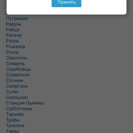
Подороск
Принять
Поречье
Порозово
Путришки
Радунь
Райца
Ратичи
Роcсь
Рожанка
Россь
Свислочь
Скидель
Скрибовцы
Словатичи
Слоним
Сморгонь
Солы
Сопоцкин
Станция Ошмяны
Субботники
Тарново
Трабы
Трокели
Турец