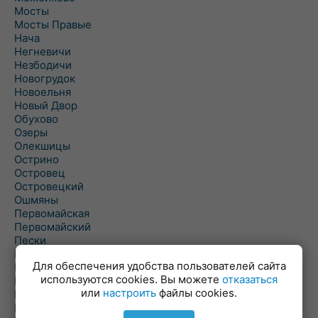
Мосты
Мосты Правые
Нача
Негневичи
Незбодичи
Новогрудок
Новоельня
Новый Двор
Обухово
Озеры
Олекшицы
Острино
Островец
Островецкий
Ошмяны
Первомайская
Первомайский
Пески
Петревичи
Для обеспечения удобства пользователей сайта
Погородно
используются cookies. Вы можете
отказаться
Пограничный
или
настроить
файлы cookies.
Подлабенье
Подольцы