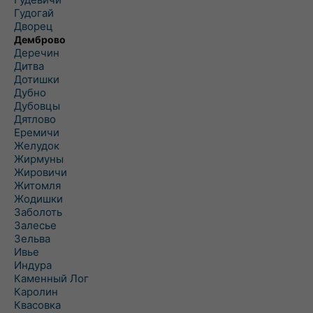
Гудогай
Дворец
Демброво
Деречин
Дитва
Дотишки
Дубно
Дубовцы
Дятлово
Еремичи
Желудок
Жирмуны
Жировичи
Житомля
Жодишки
Заболоть
Залесье
Зельва
Ивье
Индура
Каменный Лог
Каролин
Квасовка