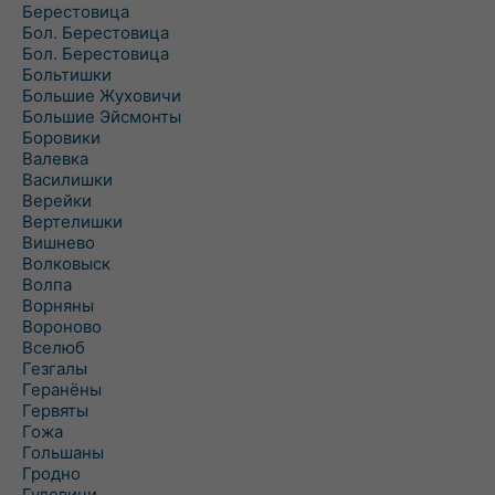
Берестовица
Бол. Берестовица
Бол. Берестовица
Больтишки
Большие Жуховичи
Большие Эйсмонты
Боровики
Валевка
Василишки
Верейки
Вертелишки
Вишнево
Волковыск
Волпа
Ворняны
Вороново
Вселюб
Гезгалы
Геранёны
Гервяты
Гожа
Гольшаны
Гродно
Гудевичи