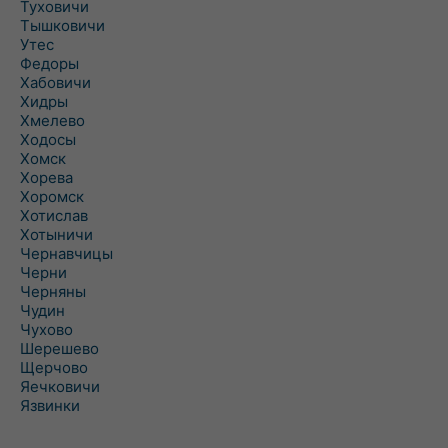
Туховичи
Тышковичи
Утес
Федоры
Хабовичи
Хидры
Хмелево
Ходосы
Хомск
Хорева
Хоромск
Хотислав
Хотыничи
Чернавчицы
Черни
Черняны
Чудин
Чухово
Шерешево
Щерчово
Яечковичи
Язвинки