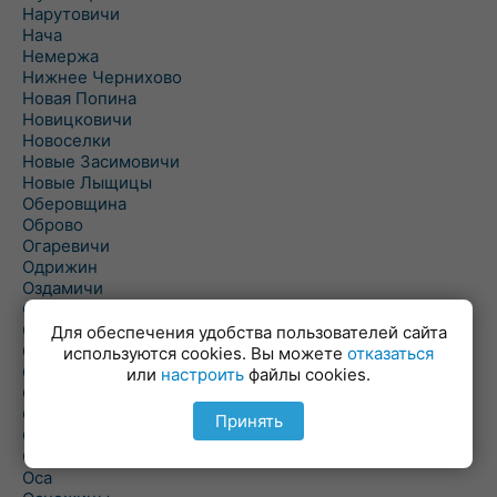
Нарутовичи
Нача
Немержа
Нижнее Чернихово
Новая Попина
Новицковичи
Новоселки
Новые Засимовичи
Новые Лыщицы
Оберовщина
Оброво
Огаревичи
Одрижин
Оздамичи
Озяты
Олтуш
Для обеспечения удобства пользователей сайта
Ольманы
используются cookies. Вы можете
отказаться
Ольпень
или
настроить
файлы cookies.
Ольшаны
Омельная
Принять
Ополь
Орехово
Оса