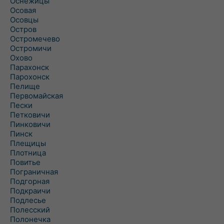
Оснежицы
Осовая
Осовцы
Остров
Остромечево
Остромичи
Охово
Парахонск
Парохонск
Пелище
Первомайская
Пески
Петковичи
Пинковичи
Пинск
Плещицы
Плотница
Повитье
Пограничная
Подгорная
Подкраичи
Подлесье
Полесский
Полонечка