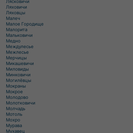
Лясковичи
Ляховичи
Ляховцы
Малеч
Малое Городище
Малорита
Мальковичи
Медно
Междулесье
Межлесье
Мерчицы
Микашевичи
Миловиды
Минковичи
Могилёвцы
Мокраны
Мокрое
Молодово
Молотковичи
Молчадь
Мотоль
Мохро
Мурава
Мухавец