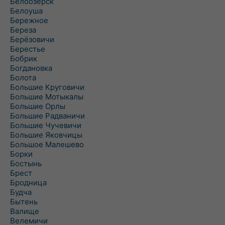
Белоозёрск
Белоуша
Бережное
Береза
Берёзовичи
Берестье
Бобрик
Богдановка
Болота
Большие Круговичи
Большие Мотыкалы
Большие Орлы
Большие Радваничи
Большие Чучевичи
Большие Яковчицы
Большое Малешево
Борки
Бостынь
Брест
Бродница
Будча
Бытень
Валище
Велемичи