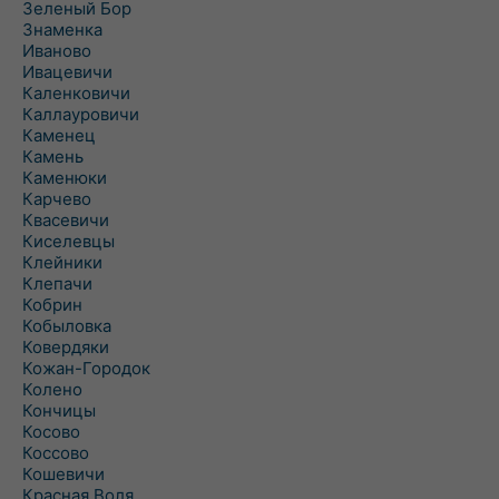
Зеленый Бор
Знаменка
Иваново
Ивацевичи
Каленковичи
Каллауровичи
Каменец
Камень
Каменюки
Карчево
Квасевичи
Киселевцы
Клейники
Клепачи
Кобрин
Кобыловка
Ковердяки
Кожан-Городок
Колено
Кончицы
Косово
Коссово
Кошевичи
Красная Воля