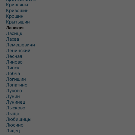
Кривляны
Кривошин
Крошин
Крытышин
Ланская
Ласицк
Лахва
Лемешевичи
Ленинский
Лесная
Линово
Липск
Лобча
Логишин
Лопатино
Луково
Лунин
Лунинец
Лысково
Лыще
Любищицы
Люсино
Лядец