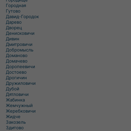
Городная
Гутово
Давид-Городок
Дарево
Дворец
Денисковичи
Дивин
Дмитровичи
Добромысль
Доманово
Домачево
Доропеевичи
Достоево
Дрогичин
Дружиловичи
Дубой
Дятловичи
Жабинка
Жемчужный
Жеребковичи
Жидче
Закозель
Здитово