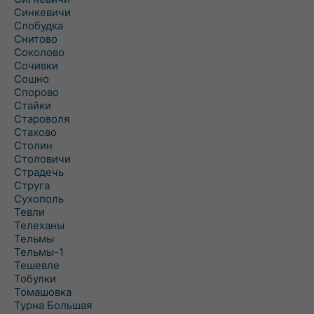
Синкевичи
Слобудка
Снитово
Соколово
Сочивки
Сошно
Спорово
Стайки
Староволя
Стахово
Столин
Столовичи
Страдечь
Струга
Сухополь
Тевли
Телеханы
Тельмы
Тельмы-1
Тешевле
Тобулки
Томашовка
Турна Большая