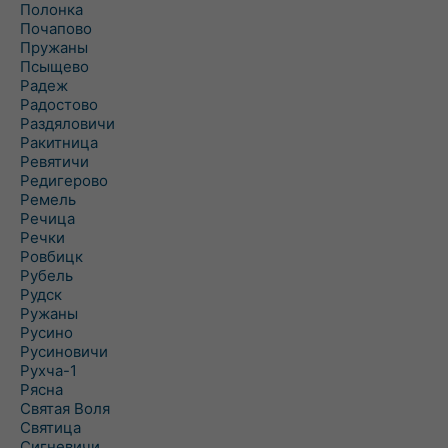
Полонка
Почапово
Пружаны
Псыщево
Радеж
Радостово
Раздяловичи
Ракитница
Ревятичи
Редигерово
Ремель
Речица
Речки
Ровбицк
Рубель
Рудск
Ружаны
Русино
Русиновичи
Рухча-1
Рясна
Святая Воля
Святица
Сигневичи