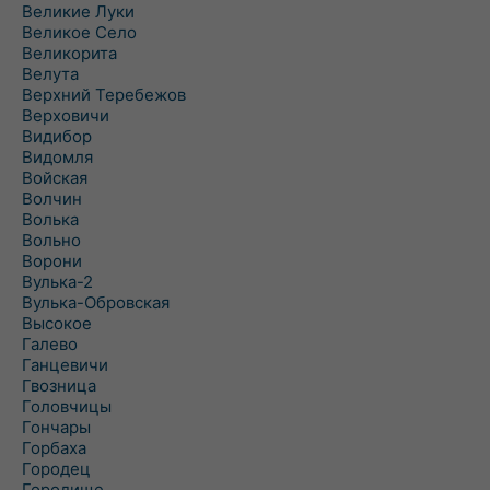
Великие Луки
Великое Село
Великорита
Велута
Верхний Теребежов
Верховичи
Видибор
Видомля
Войская
Волчин
Волька
Вольно
Ворони
Вулька-2
Вулька-Обровская
Высокое
Галево
Ганцевичи
Гвозница
Головчицы
Гончары
Горбаха
Городец
Городище