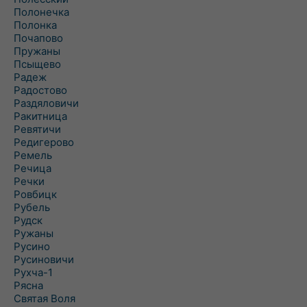
Полонечка
Полонка
Почапово
Пружаны
Псыщево
Радеж
Радостово
Раздяловичи
Ракитница
Ревятичи
Редигерово
Ремель
Речица
Речки
Ровбицк
Рубель
Рудск
Ружаны
Русино
Русиновичи
Рухча-1
Рясна
Святая Воля