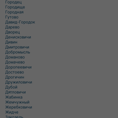
Городец
Городище
Городная
Гутово
Давид-Городок
Дарево
Дворец
Денисковичи
Дивин
Дмитровичи
Добромысль
Доманово
Домачево
Доропеевичи
Достоево
Дрогичин
Дружиловичи
Дубой
Дятловичи
Жабинка
Жемчужный
Жеребковичи
Жидче
Закозель