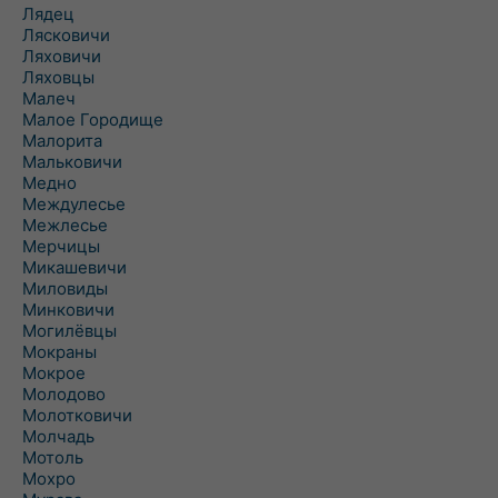
Лядец
Лясковичи
Ляховичи
Ляховцы
Малеч
Малое Городище
Малорита
Мальковичи
Медно
Междулесье
Межлесье
Мерчицы
Микашевичи
Миловиды
Минковичи
Могилёвцы
Мокраны
Мокрое
Молодово
Молотковичи
Молчадь
Мотоль
Мохро