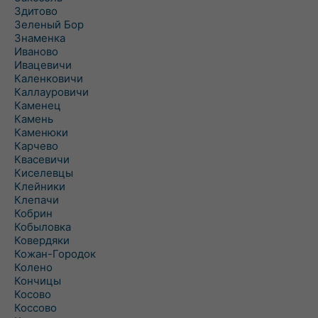
Здитово
Зеленый Бор
Знаменка
Иваново
Ивацевичи
Каленковичи
Каллауровичи
Каменец
Камень
Каменюки
Карчево
Квасевичи
Киселевцы
Клейники
Клепачи
Кобрин
Кобыловка
Ковердяки
Кожан-Городок
Колено
Кончицы
Косово
Коссово