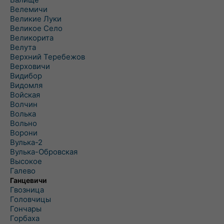
Велемичи
Великие Луки
Великое Село
Великорита
Велута
Верхний Теребежов
Верховичи
Видибор
Видомля
Войская
Волчин
Волька
Вольно
Ворони
Вулька-2
Вулька-Обровская
Высокое
Галево
Ганцевичи
Гвозница
Головчицы
Гончары
Горбаха