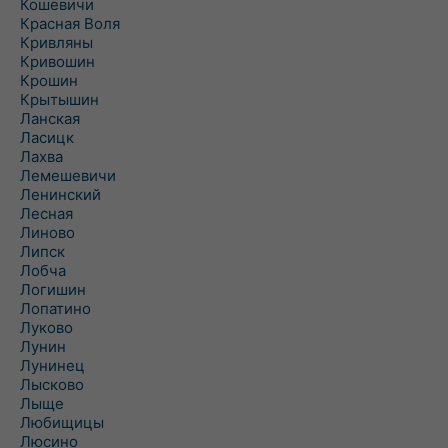
Кошевичи
Красная Воля
Кривляны
Кривошин
Крошин
Крытышин
Ланская
Ласицк
Лахва
Лемешевичи
Ленинский
Лесная
Линово
Липск
Лобча
Логишин
Лопатино
Луково
Лунин
Лунинец
Лысково
Лыще
Любищицы
Люсино