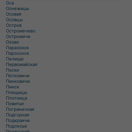
Оса
Оснежицы
Осовая
Осовцы
Остров
Остромечево
Остромичи
Охово
Парахонск
Парохонск
Пелище
Первомайская
Пески
Петковичи
Пинковичи
Пинск
Плещицы
Плотница
Повитье
Пограничная
Подгорная
Подкраичи
Подлесье
Полесский