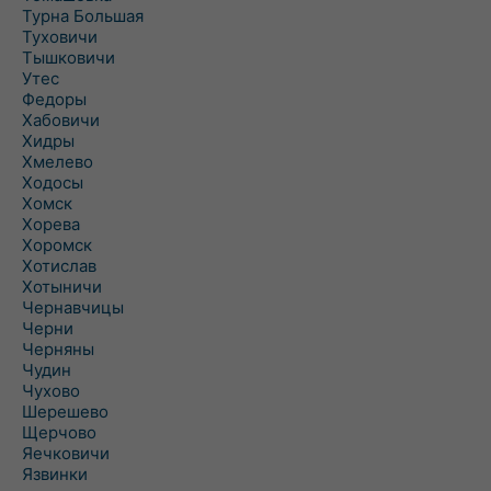
Турна Большая
Туховичи
Тышковичи
Утес
Федоры
Хабовичи
Хидры
Хмелево
Ходосы
Хомск
Хорева
Хоромск
Хотислав
Хотыничи
Чернавчицы
Черни
Черняны
Чудин
Чухово
Шерешево
Щерчово
Яечковичи
Язвинки