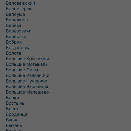
Беловежский
Белоозёрск
Белоуша
Бережное
Береза
Берёзовичи
Берестье
Бобрик
Богдановка
Болота
Большие Круговичи
Большие Мотыкалы
Большие Орлы
Большие Радваничи
Большие Чучевичи
Большие Яковчицы
Большое Малешево
Борки
Бостынь
Брест
Бродница
Будча
Бытень
Валище