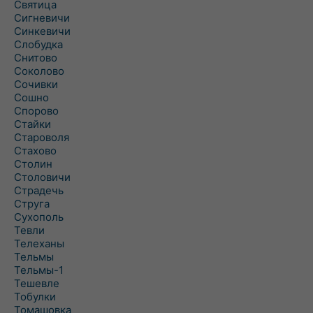
Святица
Сигневичи
Синкевичи
Слобудка
Снитово
Соколово
Сочивки
Сошно
Спорово
Стайки
Староволя
Стахово
Столин
Столовичи
Страдечь
Струга
Сухополь
Тевли
Телеханы
Тельмы
Тельмы-1
Тешевле
Тобулки
Томашовка