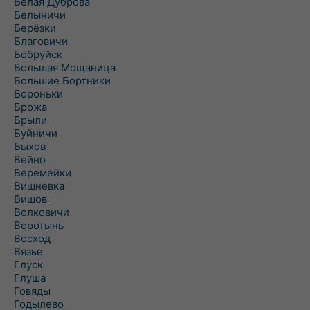
Белая Дуброва
Белыничи
Берёзки
Благовичи
Бобруйск
Большая Мощаница
Большие Бортники
Бороньки
Брожа
Брыли
Буйничи
Быхов
Вейно
Веремейки
Вишневка
Вишов
Волковичи
Воротынь
Восход
Вязье
Глуск
Глуша
Говяды
Годылево