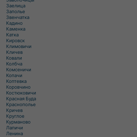
Заелица
Заполье
Звенчатка
Кадино
Каменка
Катка
Кировск
Климовичи
Кличев
Ковали
Колбча
Комсеничи
Копачи
Коптевка
Коровчино
Костюковичи
Красная Буда
Краснополье
Кричев
Круглое
Курманово
Лапичи
Ленина