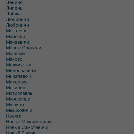
Ленино
Липень
Лобжа
Любиничи
Любоничи
Мазолово
Майский
Макеевичи
Малые Словени
Маслаки
Махово
Межисетки
Милославичи
Михалево 1
Михеевка
Могилев
Мстиславль
Муравилье
Мушино
Мышковичи
Несята
Новые Максимовичи
Новые Самотевичи
Новый Быхов