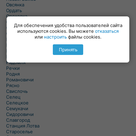
Овсянка
Ордать
Ореховка
Осиновка
Для обеспечения удобства пользователей сайта
Осиповичи
используются cookies. Вы можете
отказаться
Осово
или
настроить
файлы cookies.
Павловичи
Паршино
Принять
Петуховка
Пудовня
Радомля
Речки
Родня
Романовичи
Рясно
Свислочь
Селец
Селецкое
Семукачи
Сидоровичи
Славгород
Станция Лотва
Староселье