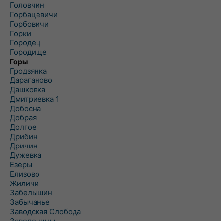
Головчин
Горбацевичи
Горбовичи
Горки
Городец
Городище
Горы
Гродзянка
Дараганово
Дашковка
Дмитриевка 1
Добосна
Добрая
Долгое
Дрибин
Дричин
Дужевка
Езеры
Елизово
Жиличи
Забелышин
Забычанье
Заводская Слобода
Заволочицы