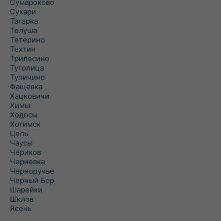
Сумароково
Сухари
Татарка
Телуша
Тетерино
Техтин
Трилесино
Туголица
Тупичино
Фащевка
Хацковичи
Химы
Ходосы
Хотимск
Цель
Чаусы
Чериков
Черневка
Черноручье
Черный Бор
Шарейки
Шклов
Ясень