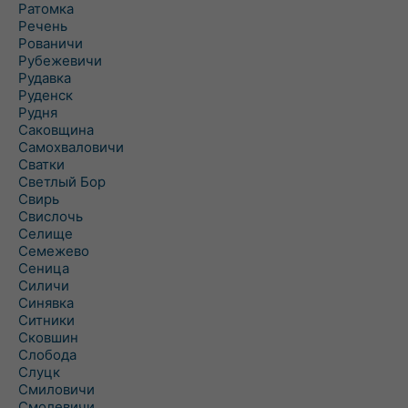
Ратомка
Речень
Рованичи
Рубежевичи
Рудавка
Руденск
Рудня
Саковщина
Самохваловичи
Сватки
Светлый Бор
Свирь
Свислочь
Селище
Семежево
Сеница
Силичи
Синявка
Ситники
Сковшин
Слобода
Слуцк
Смиловичи
Смолевичи