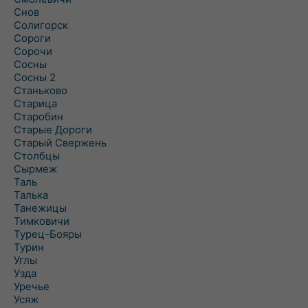
Снов
Солигорск
Сороги
Сорочи
Сосны
Сосны 2
Станьково
Старица
Старобин
Старые Дороги
Старый Свержень
Столбцы
Сырмеж
Таль
Талька
Танежицы
Тимковичи
Турец-Бояры
Турин
Углы
Узда
Уречье
Усяж