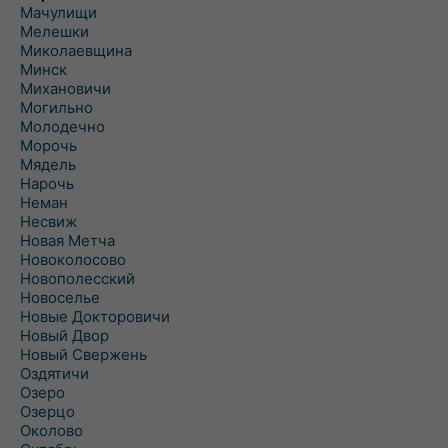
Мачулищи
Мелешки
Миколаевщина
Минск
Михановичи
Могильно
Молодечно
Морочь
Мядель
Нарочь
Неман
Несвиж
Новая Метча
Новоколосово
Новополесский
Новоселье
Новые Докторовичи
Новый Двор
Новый Свержень
Оздятичи
Озеро
Озерцо
Околово