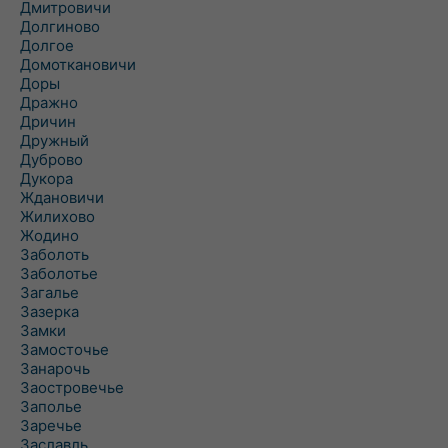
Дмитровичи
Долгиново
Долгое
Домоткановичи
Доры
Дражно
Дричин
Дружный
Дуброво
Дукора
Ждановичи
Жилихово
Жодино
Заболоть
Заболотье
Загалье
Зазерка
Замки
Замосточье
Занарочь
Заостровечье
Заполье
Заречье
Заславль