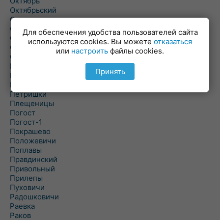
Октябрь
Октябрьский
Олехновичи
Омговичи
Для обеспечения удобства пользователей сайта
Оношки
используются cookies. Вы можете
отказаться
Осовец
или
настроить
файлы cookies.
Острошицкий Городок
Пасека
Принять
Пастовичи
Першаи
Петришки
Плещеницы
Погост
Погост-1
Покрашево
Положевичи
Поплавы
Правдинский
Привольный
Прилепы
Пуховичи
Радошковичи
Раевка
Раков