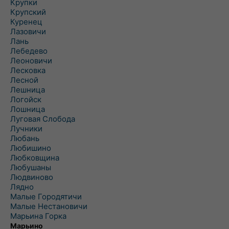
Крупки
Крупский
Куренец
Лазовичи
Лань
Лебедево
Леоновичи
Лесковка
Лесной
Лешница
Логойск
Лошница
Луговая Слобода
Лучники
Любань
Любишино
Любковщина
Любушаны
Людвиново
Лядно
Малые Городятичи
Малые Нестановичи
Марьина Горка
Марьино