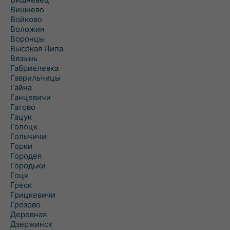
Вишнево
Войково
Воложин
Воронцы
Высокая Липа
Вязынь
Габриелевка
Гаврильчицы
Гайна
Ганцевичи
Гатово
Гацук
Голоцк
Гольчичи
Горки
Городея
Городьки
Гоцк
Греск
Грицкевичи
Грозово
Деревная
Дзержинск