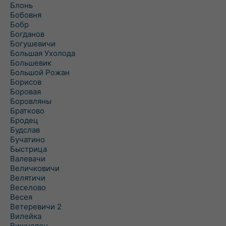
Блонь
Бобовня
Бобр
Богданов
Богушевичи
Большая Ухолода
Большевик
Большой Рожан
Борисов
Боровая
Боровляны
Братково
Бродец
Будслав
Бучатино
Быстрица
Валевачи
Величковичи
Велятичи
Веселово
Весея
Ветеревичи 2
Вилейка
Вишневец