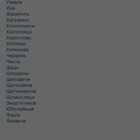
Ухвала
Уша
Фаниполь
Хатежино
Холопеничи
Холхолица
Хоростово
Хотляны
Хотюхово
Червень
Чисть
Шацк
Шершуны
Шиловичи
Щитковичи
Щитомиричи
Щомыслица
Энергетиков
Юбилейный
Языль
Яновичи