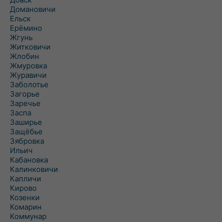
Домановичи
Ельск
Ерёмино
Жгунь
Житковичи
Жлобин
Жмуровка
Журавичи
Заболотье
Загорье
Заречье
Заспа
Заширье
Защёбье
Зябровка
Ильич
Кабановка
Калинковичи
Капличи
Кирово
Козенки
Комарин
Коммунар