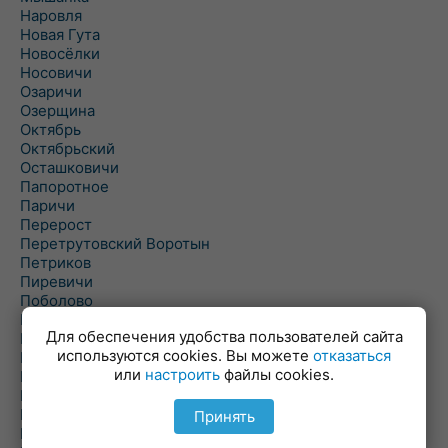
Наровля
Новая Гута
Новосёлки
Носовичи
Озаричи
Озерщина
Октябрь
Октябрьский
Осташковичи
Папоротное
Паричи
Перерост
Перетрутовский Воротын
Петриков
Пиревичи
Поболово
Поколюбичи
Для обеспечения удобства пользователей сайта
Полесье
используются cookies. Вы можете
отказаться
Птичь
или
настроить
файлы cookies.
Речица
Ровенская Слобода
Рогачев
Принять
Рогинь