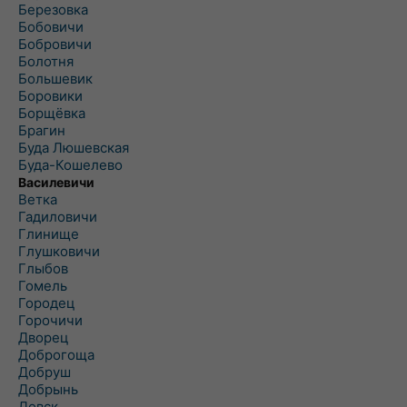
Березовка
Бобовичи
Бобровичи
Болотня
Большевик
Боровики
Борщёвка
Брагин
Буда Люшевская
Буда-Кошелево
Василевичи
Ветка
Гадиловичи
Глинище
Глушковичи
Глыбов
Гомель
Городец
Горочичи
Дворец
Доброгоща
Добруш
Добрынь
Довск