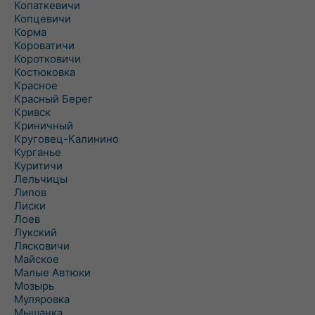
Копаткевичи
Копцевичи
Корма
Короватичи
Коротковичи
Костюковка
Красное
Красный Берег
Кривск
Криничный
Круговец-Калинино
Курганье
Куритичи
Лельчицы
Липов
Лиски
Лоев
Лукский
Лясковичи
Майское
Малые Автюки
Мозырь
Муляровка
Мышанка