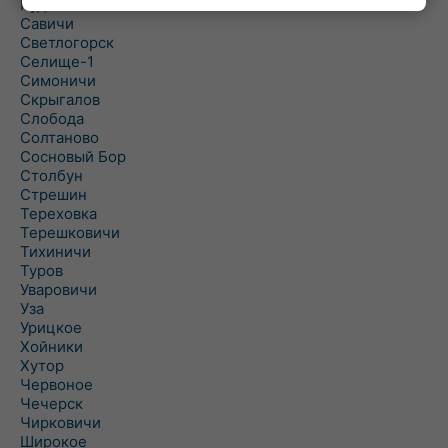
Рудня
Савичи
Светлогорск
Селище-1
Симоничи
Скрыгалов
Слобода
Солтаново
Сосновый Бор
Столбун
Стрешин
Тереховка
Терешковичи
Тихиничи
Туров
Уваровичи
Уза
Урицкое
Хойники
Хутор
Червоное
Чечерск
Чирковичи
Широкое