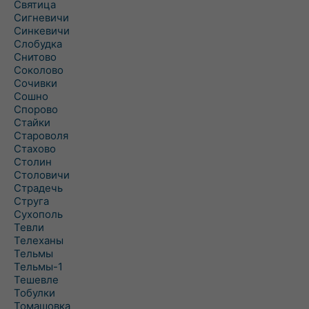
Святица
Сигневичи
Синкевичи
Слобудка
Снитово
Соколово
Сочивки
Сошно
Спорово
Стайки
Староволя
Стахово
Столин
Столовичи
Страдечь
Струга
Сухополь
Тевли
Телеханы
Тельмы
Тельмы-1
Тешевле
Тобулки
Томашовка