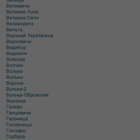
Велемичи
Великие Луки
Великое Село
Великорита
Велута
Верхний Теребежов
Верховичи
Видибор
Видомля
Войская
Волчин
Волька
Вольно
Ворони
Вулька-2
Вулька-Обровская
Высокое
Галево
Ганцевичи
Гвозница
Головчицы
Гончары
Горбаха