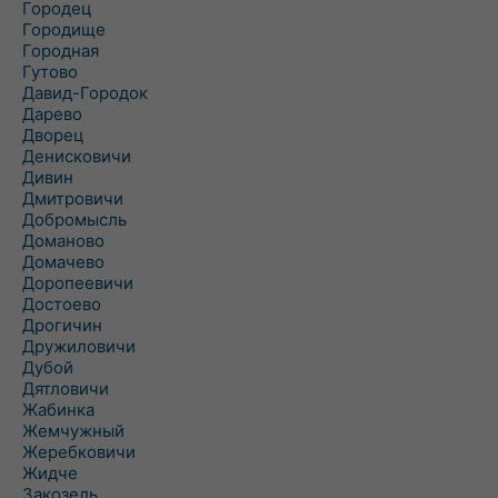
Городец
Городище
Городная
Гутово
Давид-Городок
Дарево
Дворец
Денисковичи
Дивин
Дмитровичи
Добромысль
Доманово
Домачево
Доропеевичи
Достоево
Дрогичин
Дружиловичи
Дубой
Дятловичи
Жабинка
Жемчужный
Жеребковичи
Жидче
Закозель