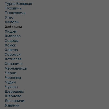
Турна Большая
Туховичи
Тышковичи
Утес
Федоры
Хабовичи
Хидры
Хмелево
Ходосы
Хомск
Хорева
Хоромск
Хотислав
Хотыничи
Чернавчицы
Черни
Черняны
Чудин
Чухово
Шерешево
Щерчово
Яечковичи
Язвинки