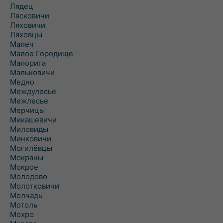
Лядец
Лясковичи
Ляховичи
Ляховцы
Малеч
Малое Городище
Малорита
Мальковичи
Медно
Междулесье
Межлесье
Мерчицы
Микашевичи
Миловиды
Минковичи
Могилёвцы
Мокраны
Мокрое
Молодово
Молотковичи
Молчадь
Мотоль
Мохро