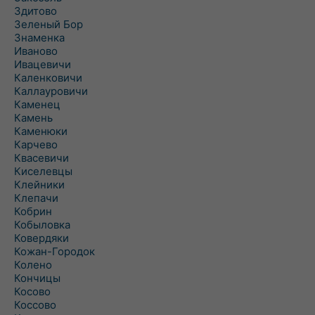
Здитово
Зеленый Бор
Знаменка
Иваново
Ивацевичи
Каленковичи
Каллауровичи
Каменец
Камень
Каменюки
Карчево
Квасевичи
Киселевцы
Клейники
Клепачи
Кобрин
Кобыловка
Ковердяки
Кожан-Городок
Колено
Кончицы
Косово
Коссово