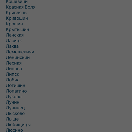
Кошевичи
Красная Воля
Кривляны
Кривошин
Крошин
Крытышин
Ланская
Ласицк
Лахва
Лемешевичи
Ленинский
Лесная
Линово
Липск
Лобча
Логишин
Лопатино
Луково
Лунин
Лунинец
Лысково
Лыще
Любищицы
Люсино