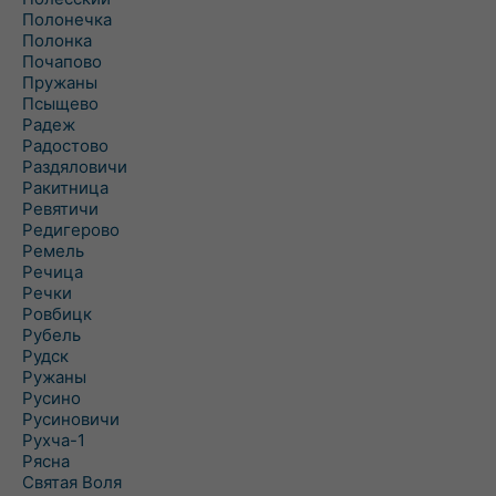
Полонечка
Полонка
Почапово
Пружаны
Псыщево
Радеж
Радостово
Раздяловичи
Ракитница
Ревятичи
Редигерово
Ремель
Речица
Речки
Ровбицк
Рубель
Рудск
Ружаны
Русино
Русиновичи
Рухча-1
Рясна
Святая Воля