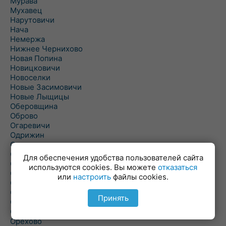
Мурава
Мухавец
Нарутовичи
Нача
Немержа
Нижнее Чернихово
Новая Попина
Новицковичи
Новоселки
Новые Засимовичи
Новые Лыщицы
Оберовщина
Оброво
Огаревичи
Одрижин
Оздамичи
Озяты
Для обеспечения удобства пользователей сайта
Олтуш
используются cookies. Вы можете
отказаться
Ольманы
или
настроить
файлы cookies.
Ольпень
Ольшаны
Принять
Омельная
Ополь
Орехово