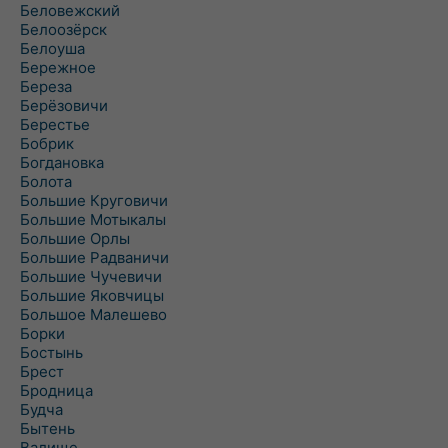
Беловежский
Белоозёрск
Белоуша
Бережное
Береза
Берёзовичи
Берестье
Бобрик
Богдановка
Болота
Большие Круговичи
Большие Мотыкалы
Большие Орлы
Большие Радваничи
Большие Чучевичи
Большие Яковчицы
Большое Малешево
Борки
Бостынь
Брест
Бродница
Будча
Бытень
Валище