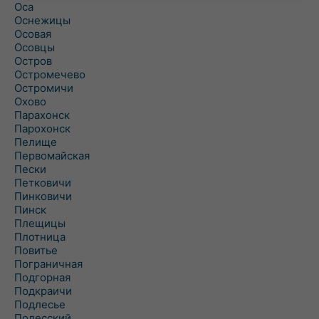
Оса
Оснежицы
Осовая
Осовцы
Остров
Остромечево
Остромичи
Охово
Парахонск
Парохонск
Пелище
Первомайская
Пески
Петковичи
Пинковичи
Пинск
Плещицы
Плотница
Повитье
Пограничная
Подгорная
Подкраичи
Подлесье
Полесский