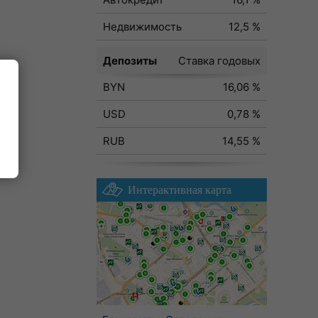
Недвижимость
12,5 %
Депозиты
Ставка годовых
BYN
16,06 %
ода
USD
0,78 %
RUB
14,55 %
Интерактивная карта