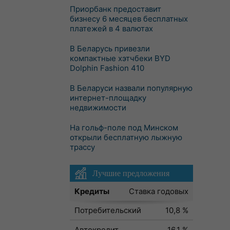
Приорбанк предоставит
бизнесу 6 месяцев бесплатных
платежей в 4 валютах
В Беларусь привезли
компактные хэтчбеки BYD
Dolphin Fashion 410
В Беларуси назвали популярную
интернет-площадку
недвижимости
На гольф-поле под Минском
открыли бесплатную лыжную
трассу
Лучшие предложения
Кредиты
Ставка годовых
Потребительский
10,8 %
Автокредит
16,1 %