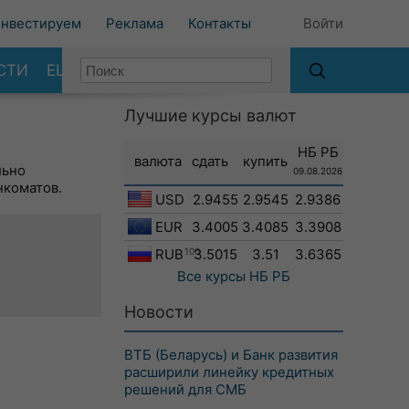
нвестируем
Реклама
Контакты
Войти
СТИ
ЕЩЕ
Лучшие курсы валют
НБ РБ
валюта
сдать
купить
льно
09.08.2026
нкоматов.
USD
2.9455
2.9545
2.9386
EUR
3.4005
3.4085
3.3908
RUB
100
3.5015
3.51
3.6365
Все курсы
НБ РБ
Новости
ВТБ (Беларусь) и Банк развития
расширили линейку кредитных
решений для СМБ