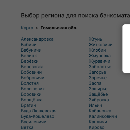
Выбор региона для поиска банкомата
Карта
>
Гомельская обл.
Александровка
Жгунь
Бабичи
Житковичи
Бабуничи
Жлобин
Белицк
Жмуровка
Берёзки
Журавичи
Березовка
Заболотье
Бобовичи
Загорье
Бобровичи
Заречье
Болотня
Заспа
Большевик
Заширье
Боровики
Защёбье
Борщёвка
Зябровка
Брагин
Ильич
Буда Люшевская
Кабановка
Буда-Кошелево
Калинковичи
Василевичи
Капличи
Ветка
Кирово