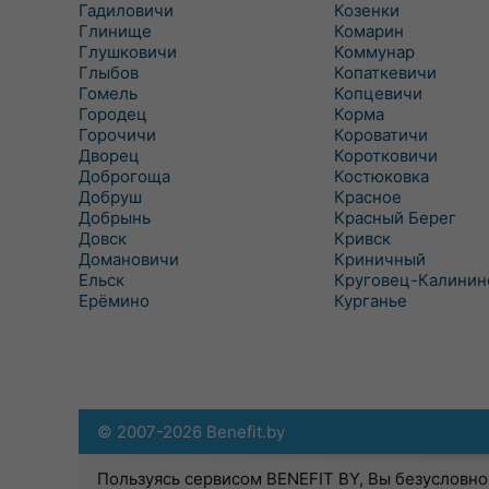
Гадиловичи
Козенки
Глинище
Комарин
Глушковичи
Коммунар
Глыбов
Копаткевичи
Гомель
Копцевичи
Городец
Корма
Горочичи
Короватичи
Дворец
Коротковичи
Доброгоща
Костюковка
Добруш
Красное
Добрынь
Красный Берег
Довск
Кривск
Домановичи
Криничный
Ельск
Круговец-Калинин
Ерёмино
Курганье
© 2007-2026 Benefit.by
Пользуясь сервисом BENEFIT BY, Вы безусловно