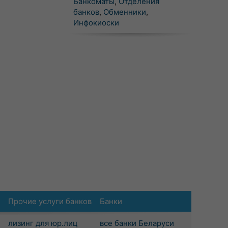
Банкоматы
,
Отделения
банков
,
Обменники
,
Инфокиоски
Прочие услуги банков
Банки
лизинг для юр.лиц
все банки Беларуси