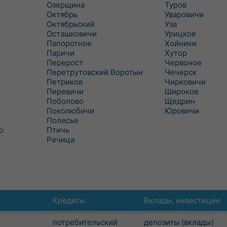
Озерщина
Туров
Октябрь
Уваровичи
Октябрьский
Уза
Осташковичи
Урицкое
Папоротное
Хойники
Паричи
Хутор
Перерост
Червоное
Перетрутовский Воротын
Чечерск
Петриков
Чирковичи
Пиревичи
Широкое
Поболово
Щедрин
Поколюбичи
Юровичи
Полесье
о
Птичь
Речица
Кредиты
Вклады, инвестиции
потребительский
депозиты (вклады)