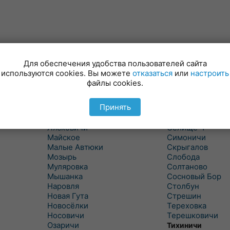
Для обеспечения удобства пользователей сайта
Куритичи
Ровенская Слоб
используются cookies. Вы можете
отказаться
или
настроить
Лельчицы
Рогачев
файлы cookies.
Липов
Рогинь
Лиски
Рудня
Принять
Лоев
Савичи
Лукский
Светлогорск
Лясковичи
Селище-1
Майское
Симоничи
Малые Автюки
Скрыгалов
Мозырь
Слобода
Муляровка
Солтаново
Мышанка
Сосновый Бор
Наровля
Столбун
Новая Гута
Стрешин
Новосёлки
Тереховка
Носовичи
Терешковичи
Озаричи
Тихиничи