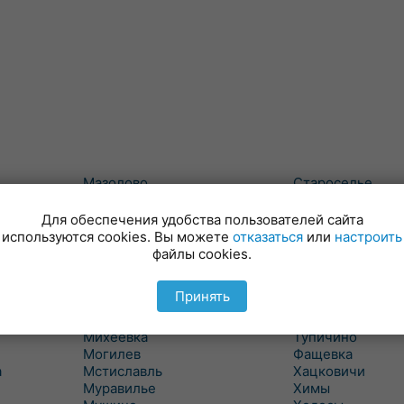
Мазолово
Староселье
Майский
Сумароково
Макеевичи
Сухари
Для обеспечения удобства пользователей сайта
Малые Словени
Татарка
используются cookies. Вы можете
отказаться
или
настроить
Маслаки
Телуша
файлы cookies.
Махово
Тетерино
Межисетки
Техтин
Принять
Милославичи
Трилесино
Михалево 1
Туголица
Михеевка
Тупичино
Могилев
Фащевка
а
Мстиславль
Хацковичи
Муравилье
Химы