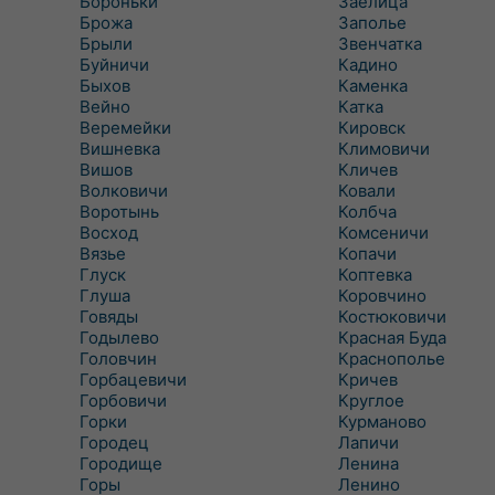
Бороньки
Заелица
Брожа
Заполье
Брыли
Звенчатка
Буйничи
Кадино
Быхов
Каменка
Вейно
Катка
Веремейки
Кировск
Вишневка
Климовичи
Вишов
Кличев
Волковичи
Ковали
Воротынь
Колбча
Восход
Комсеничи
Вязье
Копачи
Глуск
Коптевка
Глуша
Коровчино
Говяды
Костюковичи
Годылево
Красная Буда
Головчин
Краснополье
Горбацевичи
Кричев
Горбовичи
Круглое
Горки
Курманово
Городец
Лапичи
Городище
Ленина
Горы
Ленино