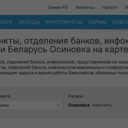
Банки РБ
Финансы
Налоги
И
ЗИНГ
ВКЛАДЫ
КРИПТОКУРСЫ
ЗАЙМЫ
НОВО
нкты, отделения банков, инфо
и Беларусь Осиновка на карт
в, отделений банков, инфокиосков, представленная на наше
тов, отделений банков, инфокиосков максимально комфортн
ормация: адреса и время работы банкоматов, обменных пунк
ъекта
Регион
Осиновка
изменить