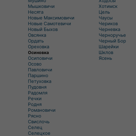
Мушино
Ходосы
Мышковичи
Хотимск
Несята
Цель
Новые Максимовичи
Чаусы
Новые Самотевичи
Чериков
Новый Быхов
Черневка
Овсянка
Черноручье
Ордать
Черный Бор
Ореховка
Шарейки
Шклов
Осиновка
Осиповичи
Ясень
Осово
Павловичи
Паршино
Петуховка
Пудовня
Радомля
Речки
Родня
Романовичи
Рясно
Свислочь
Селец
Селецкое