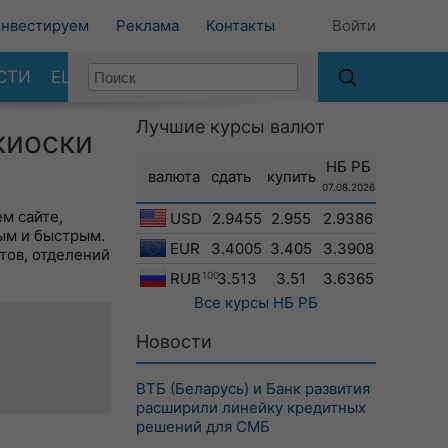
нвестируем
Реклама
Контакты
Войти
СТИ
ЕЩЕ
Лучшие курсы валют
киоски
е
НБ РБ
валюта
сдать
купить
07.08.2026
м сайте,
USD
2.9455
2.955
2.9386
ым и быстрым.
EUR
3.4005
3.405
3.3908
тов, отделений
RUB
100
3.513
3.51
3.6365
Все курсы
НБ РБ
Новости
ВТБ (Беларусь) и Банк развития
расширили линейку кредитных
решений для СМБ