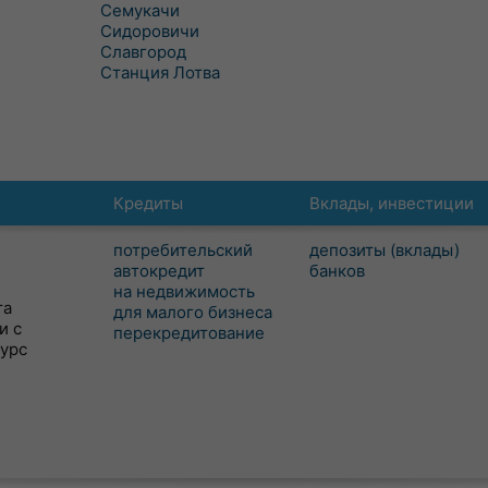
Семукачи
Сидоровичи
Славгород
Станция Лотва
Кредиты
Вклады, инвестиции
потребительский
депозиты (вклады)
автокредит
банков
на недвижимость
та
для малого бизнеса
и с
перекредитование
сурс