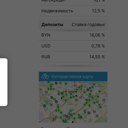
Недвижимость
12,5 %
Депозиты
Ставка годовых
BYN
16,06 %
USD
0,78 %
RUB
14,55 %
Интерактивная карта