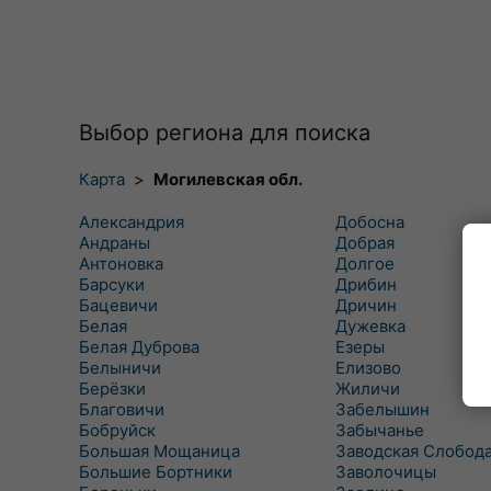
Выбор региона для поиска
Карта
>
Могилевская обл.
Александрия
Добосна
Андраны
Добрая
Антоновка
Долгое
Барсуки
Дрибин
Бацевичи
Дричин
Белая
Дужевка
Белая Дуброва
Езеры
Белыничи
Елизово
Берёзки
Жиличи
Благовичи
Забелышин
Бобруйск
Забычанье
Большая Мощаница
Заводская Слобод
Большие Бортники
Заволочицы