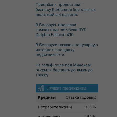
Приорбанк предоставит
бизнесу 6 месяцев бесплатных
платежей в 4 валютах
В Беларусь привезли
компактные хэтчбеки BYD
Dolphin Fashion 410
В Беларуси назвали популярную
интернет-площадку
недвижимости
На гольф-поле под Минском
открыли бесплатную лыжную
трассу
Лучшие предложения
Кредиты
Ставка годовых
Потребительский
10,8 %
Автокредит
16,1 %