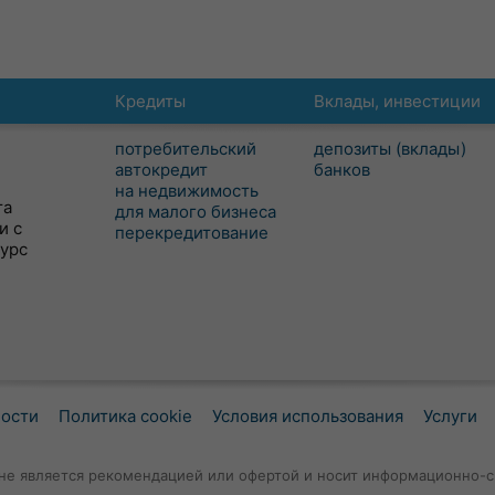
Кредиты
Вклады, инвестиции
потребительский
депозиты (вклады)
автокредит
банков
на недвижимость
та
для малого бизнеса
и с
перекредитование
сурс
ности
Политика cookie
Условия использования
Услуги
не является рекомендацией или офертой и носит информационно-с