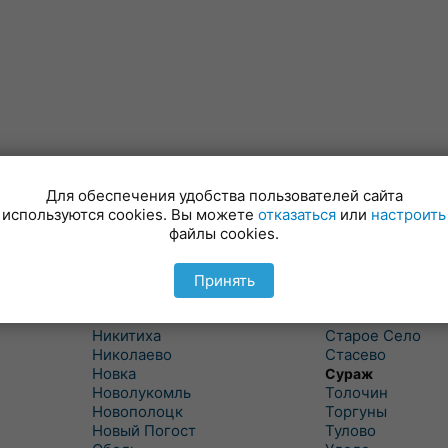
Для обеспечения удобства пользователей сайта
Лынтупы
Селявщина
используются cookies. Вы можете
отказаться
или
настроить
Ляды
Сенно
файлы cookies.
Межа
Ситцы
Межево
Славени
Миоры
Слобода
Принять
Мишневичи
Слободка
Мошканы
Смольяны
Никитиха
Старое Село
Николаево
Стасево
Новка
Сураж
Новолукомль
Толочин
Новополоцк
Торгуны
Новый Погост
Тулово