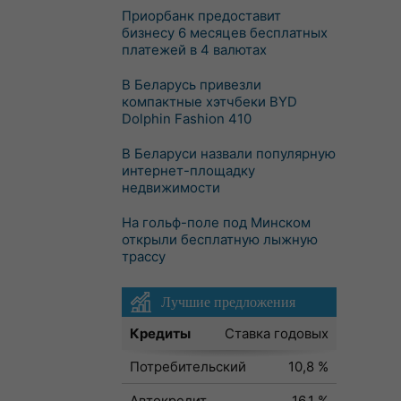
Приорбанк предоставит
бизнесу 6 месяцев бесплатных
платежей в 4 валютах
В Беларусь привезли
компактные хэтчбеки BYD
Dolphin Fashion 410
В Беларуси назвали популярную
интернет-площадку
недвижимости
На гольф-поле под Минском
открыли бесплатную лыжную
трассу
Лучшие предложения
Кредиты
Ставка годовых
Потребительский
10,8 %
Автокредит
16,1 %