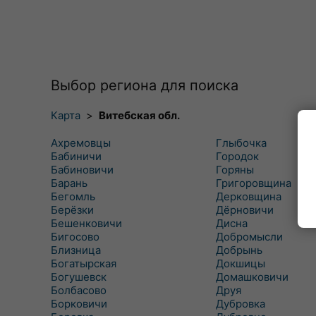
Выбор региона для поиска
Карта
>
Витебская обл.
Ахремовцы
Глыбочка
Бабиничи
Городок
Бабиновичи
Горяны
Барань
Григоровщина
Бегомль
Дерковщина
Берёзки
Дёрновичи
Бешенковичи
Дисна
Бигосово
Добромысли
Близница
Добрынь
Богатырская
Докшицы
Богушевск
Домашковичи
Болбасово
Друя
Борковичи
Дубровка