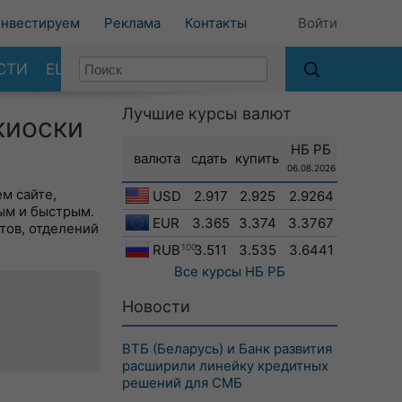
нвестируем
Реклама
Контакты
Войти
СТИ
ЕЩЕ
Лучшие курсы валют
киоски
НБ РБ
валюта
сдать
купить
06.08.2026
м сайте,
USD
2.917
2.925
2.9264
ым и быстрым.
EUR
3.365
3.374
3.3767
тов, отделений
RUB
100
3.511
3.535
3.6441
Все курсы
НБ РБ
Новости
ВТБ (Беларусь) и Банк развития
расширили линейку кредитных
решений для СМБ