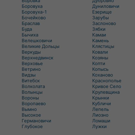
Боровка
Дубровно
Боровуха
Дуниловичи
Боровуха-1
Езерище
Бочейково
Зарубы
Браслав
Заслоново
Буда
Зябки
Бычиха
Камаи
Велешковичи
Камень
Великие Дольцы
Клястицы
Веркуды
Ковали
Верхнедвинск
Козяны
Верховье
Копти
Ветрино
Копысь
Видзы
Коханово
Витебск
Краснополье
Волколата
Кривое Село
Волынцы
Крулевщина
Вороны
Крынки
Воропаево
Кубличи
Вымно
Лепель
Высокое
Лиозно
Германовичи
Ломаши
Глубокое
Лужки