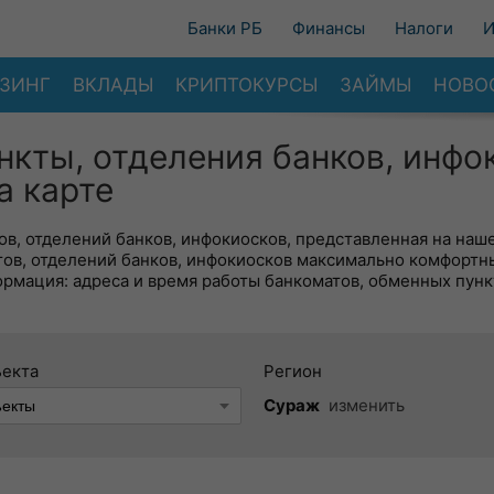
Банки РБ
Финансы
Налоги
И
ЗИНГ
ВКЛАДЫ
КРИПТОКУРСЫ
ЗАЙМЫ
НОВО
нкты, отделения банков, инфо
а карте
в, отделений банков, инфокиосков, представленная на наше
тов, отделений банков, инфокиосков максимально комфортн
ормация: адреса и время работы банкоматов, обменных пунк
ъекта
Регион
Сураж
изменить