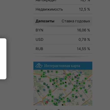
Недвижимость
12,5 %
Депозиты
Ставка годовых
BYN
16,06 %
USD
0,78 %
RUB
14,55 %
Интерактивная карта