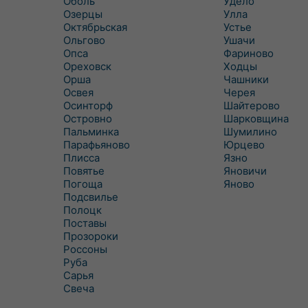
Оболь
Удело
Озерцы
Улла
Октябрьская
Устье
Ольгово
Ушачи
Опса
Фариново
Ореховск
Ходцы
Орша
Чашники
Освея
Черея
Осинторф
Шайтерово
Островно
Шарковщина
Пальминка
Шумилино
Парафьяново
Юрцево
Плисса
Язно
Повятье
Яновичи
Погоща
Яново
Подсвилье
Полоцк
Поставы
Прозороки
Россоны
Руба
Сарья
Свеча