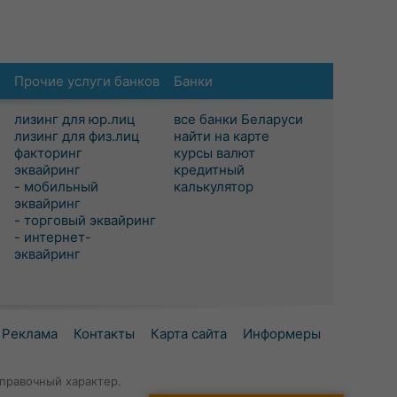
Прочие услуги банков
Банки
лизинг для юр.лиц
все банки Беларуси
лизинг для физ.лиц
найти на карте
факторинг
курсы валют
эквайринг
кредитный
- мобильный
калькулятор
эквайринг
- торговый эквайринг
- интернет-
эквайринг
Реклама
Контакты
Карта сайта
Информеры
правочный характер.