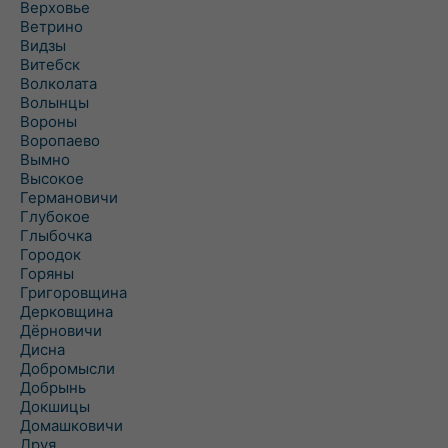
Верховье
Ветрино
Видзы
Витебск
Волколата
Волынцы
Вороны
Воропаево
Вымно
Высокое
Германовичи
Глубокое
Глыбочка
Городок
Горяны
Григоровщина
Дерковщина
Дёрновичи
Дисна
Добромысли
Добрынь
Докшицы
Домашковичи
Друя