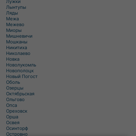
Лужки
Лынтупы
Ляды
Межа
Межево
Миоры
Мишневичи
Мошканы
Никитиха
Николаево
Новка
Новолукомль
Новополоцк
Новый Погост
Оболь
Озерцы
Октябрьская
Ольгово
Опса
Ореховск
Орша
Освея
Осинторф
Островно