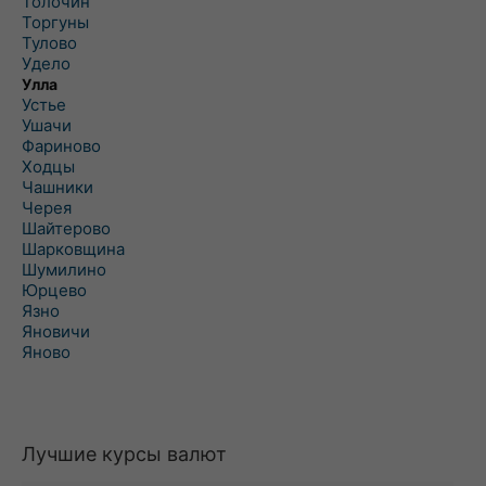
Толочин
Торгуны
Тулово
Удело
Улла
Устье
Ушачи
Фариново
Ходцы
Чашники
Черея
Шайтерово
Шарковщина
Шумилино
Юрцево
Язно
Яновичи
Яново
Лучшие курсы валют