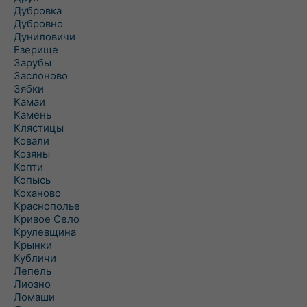
Дубровка
Дубровно
Дуниловичи
Езерище
Зарубы
Заслоново
Зябки
Камаи
Камень
Клястицы
Ковали
Козяны
Копти
Копысь
Коханово
Краснополье
Кривое Село
Крулевщина
Крынки
Кубличи
Лепель
Лиозно
Ломаши