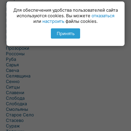
Пальминка
Парафьяново
Для обеспечения удобства пользователей сайта
Плисса
используются cookies. Вы можете
отказаться
Повятье
или
настроить
файлы cookies.
Погоща
Подсвилье
Принять
Полоцк
Поставы
Прозороки
Россоны
Руба
Сарья
Свеча
Селявщина
Сенно
Ситцы
Славени
Слобода
Слободка
Смольяны
Старое Село
Стасево
Сураж