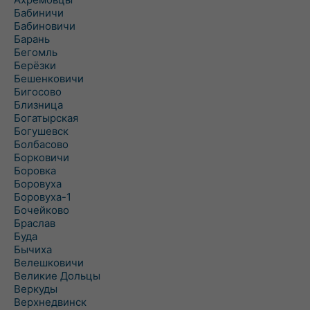
Бабиничи
Бабиновичи
Барань
Бегомль
Берёзки
Бешенковичи
Бигосово
Близница
Богатырская
Богушевск
Болбасово
Борковичи
Боровка
Боровуха
Боровуха-1
Бочейково
Браслав
Буда
Бычиха
Велешковичи
Великие Дольцы
Веркуды
Верхнедвинск