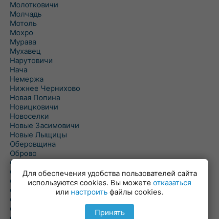
Молотковичи
Молчадь
Мотоль
Мохро
Мурава
Мухавец
Нарутовичи
Нача
Немержа
Нижнее Чернихово
Новая Попина
Новицковичи
Новоселки
Новые Засимовичи
Новые Лыщицы
Оберовщина
Оброво
Огаревичи
Одрижин
Для обеспечения удобства пользователей сайта
Оздамичи
используются cookies. Вы можете
отказаться
Озяты
или
настроить
файлы cookies.
Олтуш
Ольманы
Принять
Ольпень