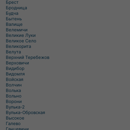
Брест
Бродница
Будча
Бытень
Валище
Велемичи
Великие Луки
Великое Село
Великорита
Велута
Верхний Теребежов
Верховичи
Видибор
Видомля
Войская
Волчин
Волька
Вольно
Ворони
Вулька-2
Вулька-Обровская
Высокое
Галево
Ганцевичи