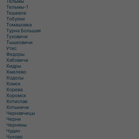
Тельмы
Тельмы-1
Тешевле
Тобулки
Томашовка
Турна Большая
Туховичи
Тышковичи
Утес
Федоры
Хабовичи
Хидры
Хмелево
Ходосы
Хомск
Хорева
Хоромск
Хотислав
Хотыничи
Чернавчицы
Черни
Черняны
Чудин
Чухово