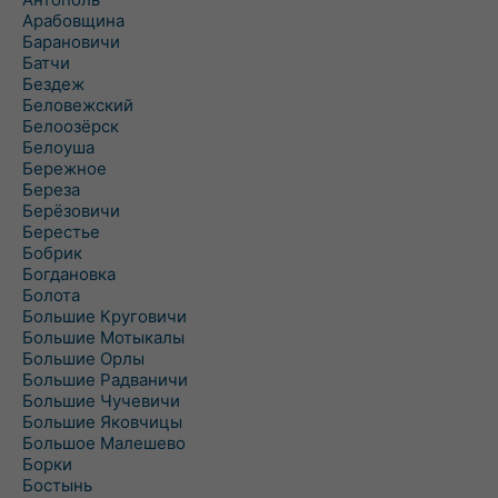
Арабовщина
Барановичи
Батчи
Бездеж
Беловежский
Белоозёрск
Белоуша
Бережное
Береза
Берёзовичи
Берестье
Бобрик
Богдановка
Болота
Большие Круговичи
Большие Мотыкалы
Большие Орлы
Большие Радваничи
Большие Чучевичи
Большие Яковчицы
Большое Малешево
Борки
Бостынь