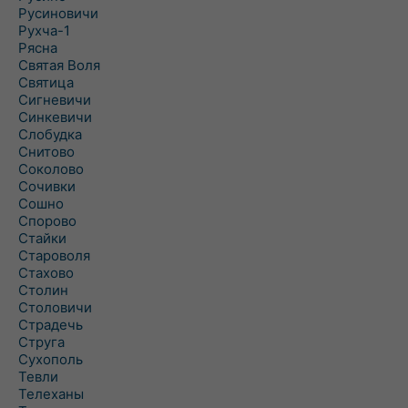
Русиновичи
Рухча-1
Рясна
Святая Воля
Святица
Сигневичи
Синкевичи
Слобудка
Снитово
Соколово
Сочивки
Сошно
Спорово
Стайки
Староволя
Стахово
Столин
Столовичи
Страдечь
Струга
Сухополь
Тевли
Телеханы