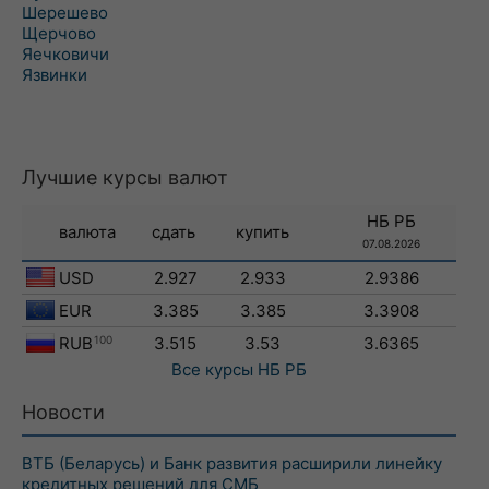
Шерешево
Щерчово
Яечковичи
Язвинки
Лучшие курсы валют
НБ РБ
валюта
сдать
купить
07.08.2026
USD
2.927
2.933
2.9386
EUR
3.385
3.385
3.3908
RUB
100
3.515
3.53
3.6365
Все курсы
НБ РБ
Новости
ВТБ (Беларусь) и Банк развития расширили линейку
кредитных решений для СМБ