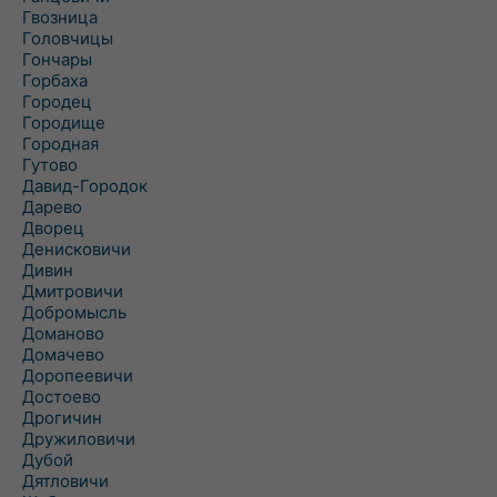
Гвозница
Головчицы
Гончары
Горбаха
Городец
Городище
Городная
Гутово
Давид-Городок
Дарево
Дворец
Денисковичи
Дивин
Дмитровичи
Добромысль
Доманово
Домачево
Доропеевичи
Достоево
Дрогичин
Дружиловичи
Дубой
Дятловичи