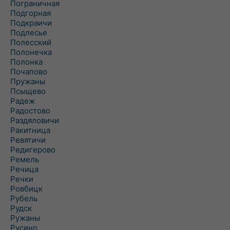
Пограничная
Подгорная
Подкраичи
Подлесье
Полесский
Полонечка
Полонка
Почапово
Пружаны
Псыщево
Радеж
Радостово
Раздяловичи
Ракитница
Ревятичи
Редигерово
Ремель
Речица
Речки
Ровбицк
Рубель
Рудск
Ружаны
Русино