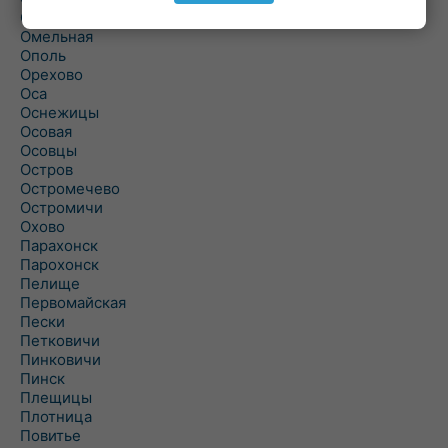
Ольшаны
Омельная
Ополь
Орехово
Оса
Оснежицы
Осовая
Осовцы
Остров
Остромечево
Остромичи
Охово
Парахонск
Парохонск
Пелище
Первомайская
Пески
Петковичи
Пинковичи
Пинск
Плещицы
Плотница
Повитье