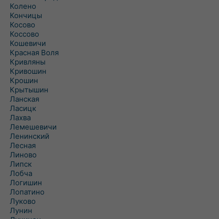
Колено
Кончицы
Косово
Коссово
Кошевичи
Красная Воля
Кривляны
Кривошин
Крошин
Крытышин
Ланская
Ласицк
Лахва
Лемешевичи
Ленинский
Лесная
Линово
Липск
Лобча
Логишин
Лопатино
Луково
Лунин