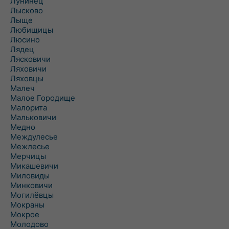
Лунинец
Лысково
Лыще
Любищицы
Люсино
Лядец
Лясковичи
Ляховичи
Ляховцы
Малеч
Малое Городище
Малорита
Мальковичи
Медно
Междулесье
Межлесье
Мерчицы
Микашевичи
Миловиды
Минковичи
Могилёвцы
Мокраны
Мокрое
Молодово