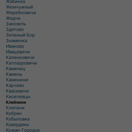
Жабинка
Жемчужный
Жеребковичи
Жидче
Закозель
Здитово
Зеленый Бор
Знаменка
Иваново
Ивацевичи
Каленковичи
Каллауровичи
Каменец
Камень
Каменюки
Карчево
Квасевичи
Киселевцы
Клейники
Клепачи
Кобрин
Кобыловка
Ковердяки
Кожан-Городок