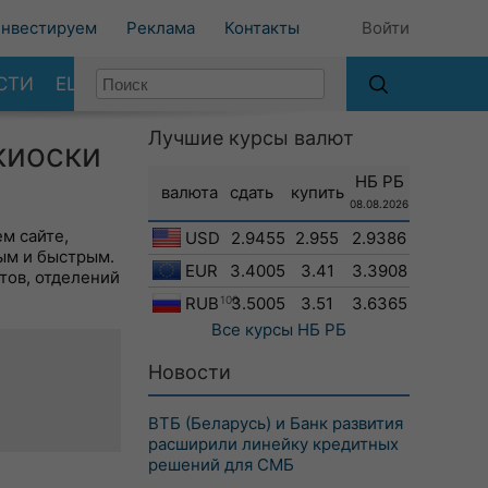
нвестируем
Реклама
Контакты
Войти
СТИ
ЕЩЕ
Лучшие курсы валют
киоски
НБ РБ
валюта
сдать
купить
08.08.2026
м сайте,
USD
2.9455
2.955
2.9386
ым и быстрым.
EUR
3.4005
3.41
3.3908
тов, отделений
RUB
100
3.5005
3.51
3.6365
Все курсы
НБ РБ
Новости
ВТБ (Беларусь) и Банк развития
расширили линейку кредитных
решений для СМБ