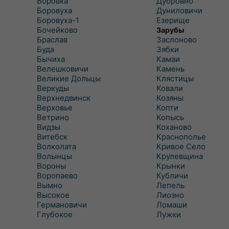
Боровка
Дубровно
Боровуха
Дуниловичи
Боровуха-1
Езерище
Бочейково
Зарубы
Браслав
Заслоново
Буда
Зябки
Бычиха
Камаи
Велешковичи
Камень
Великие Дольцы
Клястицы
Веркуды
Ковали
Верхнедвинск
Козяны
Верховье
Копти
Ветрино
Копысь
Видзы
Коханово
Витебск
Краснополье
Волколата
Кривое Село
Волынцы
Крулевщина
Вороны
Крынки
Воропаево
Кубличи
Вымно
Лепель
Высокое
Лиозно
Германовичи
Ломаши
Глубокое
Лужки