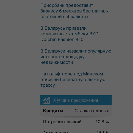
Приорбанк предоставит
бизнесу 6 месяцев бесплатных
платежей в 4 валютах
В Беларусь привезли
компактные хэтчбеки BYD
Dolphin Fashion 410
В Беларуси назвали популярную
интернет-площадку
недвижимости
На гольф-поле под Минском
открыли бесплатную лыжную
трассу
Лучшие предложения
Кредиты
Ставка годовых
Потребительский
10,8 %
Автокредит
16,1 %