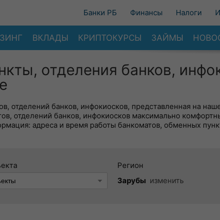
Банки РБ
Финансы
Налоги
И
ЗИНГ
ВКЛАДЫ
КРИПТОКУРСЫ
ЗАЙМЫ
НОВО
нкты, отделения банков, инфо
е
в, отделений банков, инфокиосков, представленная на наше
тов, отделений банков, инфокиосков максимально комфортн
ормация: адреса и время работы банкоматов, обменных пунк
ъекта
Регион
Зарубы
изменить