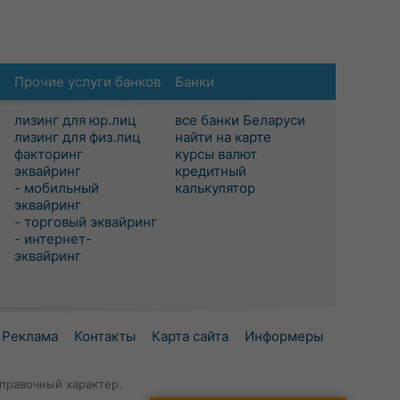
Прочие услуги банков
Банки
лизинг для юр.лиц
все банки Беларуси
лизинг для физ.лиц
найти на карте
факторинг
курсы валют
эквайринг
кредитный
- мобильный
калькулятор
эквайринг
- торговый эквайринг
- интернет-
эквайринг
Реклама
Контакты
Карта сайта
Информеры
правочный характер.