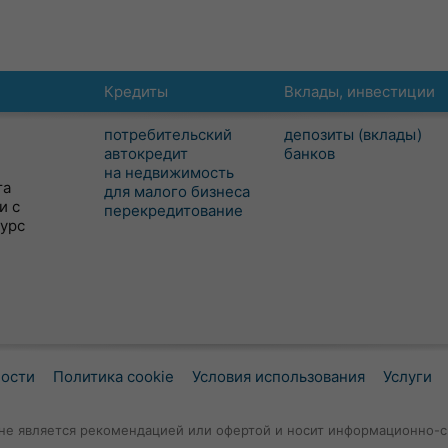
Кредиты
Вклады, инвестиции
потребительский
депозиты (вклады)
автокредит
банков
на недвижимость
та
для малого бизнеса
и с
перекредитование
сурс
ности
Политика cookie
Условия использования
Услуги
не является рекомендацией или офертой и носит информационно-с