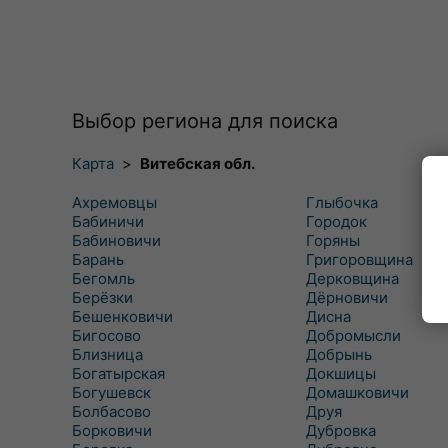
Выбор региона для поиска
Карта
>
Витебская обл.
Ахремовцы
Глыбочка
Бабиничи
Городок
Бабиновичи
Горяны
Барань
Григоровщина
Бегомль
Дерковщина
Берёзки
Дёрновичи
Бешенковичи
Дисна
Бигосово
Добромысли
Близница
Добрынь
Богатырская
Докшицы
Богушевск
Домашковичи
Болбасово
Друя
Борковичи
Дубровка