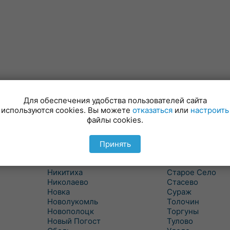
Для обеспечения удобства пользователей сайта
Лынтупы
Селявщина
используются cookies. Вы можете
отказаться
или
настроить
Ляды
Сенно
файлы cookies.
Межа
Ситцы
Межево
Славени
Миоры
Слобода
Принять
Мишневичи
Слободка
Мошканы
Смольяны
Никитиха
Старое Село
Николаево
Стасево
Новка
Сураж
Новолукомль
Толочин
Новополоцк
Торгуны
Новый Погост
Тулово