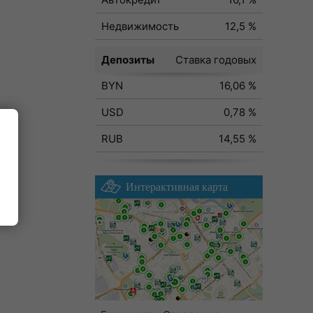
Недвижимость
12,5 %
Депозиты
Ставка годовых
BYN
16,06 %
USD
0,78 %
RUB
14,55 %
Интерактивная карта