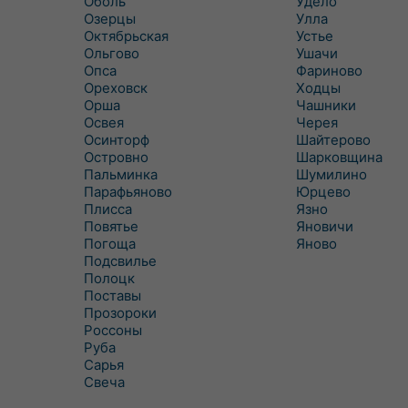
Оболь
Удело
Озерцы
Улла
Октябрьская
Устье
Ольгово
Ушачи
Опса
Фариново
Ореховск
Ходцы
Орша
Чашники
Освея
Черея
Осинторф
Шайтерово
Островно
Шарковщина
Пальминка
Шумилино
Парафьяново
Юрцево
Плисса
Язно
Повятье
Яновичи
Погоща
Яново
Подсвилье
Полоцк
Поставы
Прозороки
Россоны
Руба
Сарья
Свеча