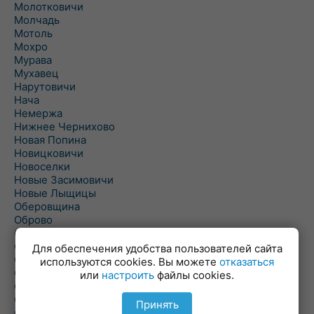
Молотковичи
Молчадь
Мотоль
Мохро
Мурава
Мухавец
Нарутовичи
Нача
Немержа
Нижнее Чернихово
Новая Попина
Новицковичи
Новоселки
Новые Засимовичи
Новые Лыщицы
Оберовщина
Оброво
Огаревичи
Одрижин
Для обеспечения удобства пользователей сайта
Оздамичи
используются cookies. Вы можете
отказаться
Озяты
или
настроить
файлы cookies.
Олтуш
Ольманы
Принять
Ольпень