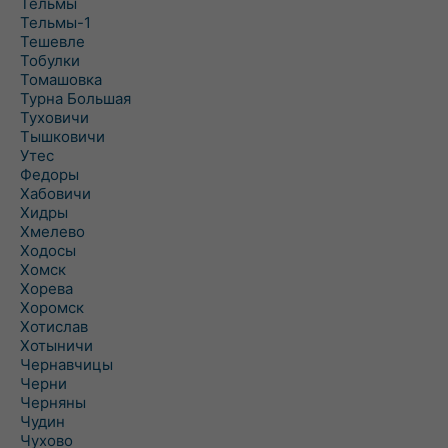
Тельмы
Тельмы-1
Тешевле
Тобулки
Томашовка
Турна Большая
Туховичи
Тышковичи
Утес
Федоры
Хабовичи
Хидры
Хмелево
Ходосы
Хомск
Хорева
Хоромск
Хотислав
Хотыничи
Чернавчицы
Черни
Черняны
Чудин
Чухово