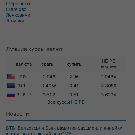
Шерешево
Щерчово
Яечковичи
Язвинки
Лучшие курсы валют
НБ РБ
валюта
сдать
купить
10.08.2026
USD
2.948
2.96
2.9484
EUR
3.4055
3.41
3.3989
RUB
100
3.502
3.51
3.6294
Все курсы
НБ РБ
Новости
ВТБ (Беларусь) и Банк развития расширили линейку
кредитных решений для СМБ