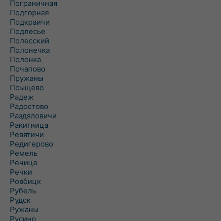
Пограничная
Подгорная
Подкраичи
Подлесье
Полесский
Полонечка
Полонка
Почапово
Пружаны
Псыщево
Радеж
Радостово
Раздяловичи
Ракитница
Ревятичи
Редигерово
Ремель
Речица
Речки
Ровбицк
Рубель
Рудск
Ружаны
Русино