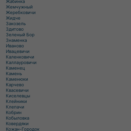
Жабинка
Жемчужный
Жеребковичи
Жидче
Закозель
Здитово
Зеленый Бор
Знаменка
Иваново
Ивацевичи
Каленковичи
Каллауровичи
Каменец
Камень
Каменюки
Карчево
Квасевичи
Киселевцы
Клейники
Клепачи
Кобрин
Кобыловка
Ковердяки
Кожан-Городок