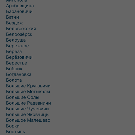
Арабовщина
Барановичи
Батчи
Бездеж
Беловежский
Белоозёрск
Белоуша
Бережное
Береза
Берёзовичи
Берестье
Бобрик
Богдановка
Болота
Большие Круговичи
Большие Мотыкалы
Большие Орлы
Большие Радваничи
Большие Чучевичи
Большие Яковчицы
Большое Малешево
Борки
Бостынь