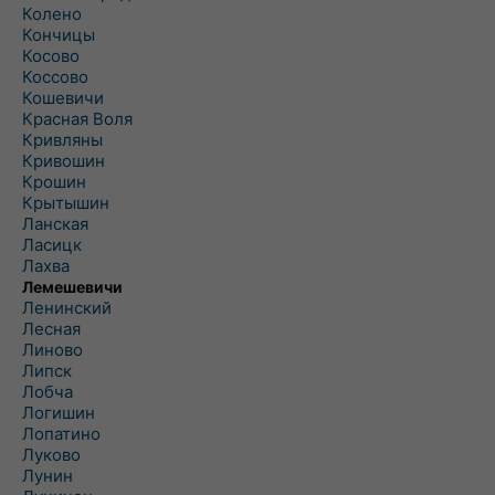
Колено
Кончицы
Косово
Коссово
Кошевичи
Красная Воля
Кривляны
Кривошин
Крошин
Крытышин
Ланская
Ласицк
Лахва
Лемешевичи
Ленинский
Лесная
Линово
Липск
Лобча
Логишин
Лопатино
Луково
Лунин