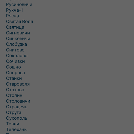
Русиновичи
Рухча-1
Рясна
Святая Воля
Святица
Сигневичи
Синкевичи
Слобудка
Снитово
Соколово
Сочивки
Сошно
Спорово
Стайки
Староволя
Стахово
Столин
Столовичи
Страдечь
Струга
Сухополь
Тевли
Телеханы