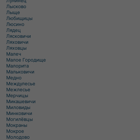
Лунинец
Лысково
Лыще
Любищицы
Люсино
Лядец
Лясковичи
Ляховичи
Ляховцы
Малеч
Малое Городище
Малорита
Мальковичи
Медно
Междулесье
Межлесье
Мерчицы
Микашевичи
Миловиды
Минковичи
Могилёвцы
Мокраны
Мокрое
Молодово