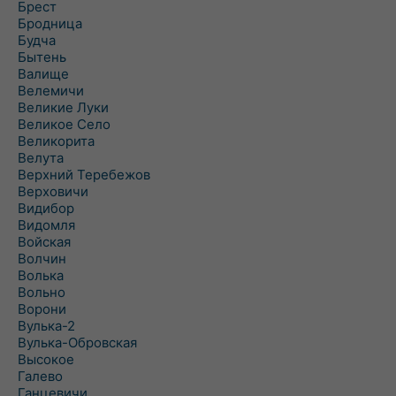
Брест
Бродница
Будча
Бытень
Валище
Велемичи
Великие Луки
Великое Село
Великорита
Велута
Верхний Теребежов
Верховичи
Видибор
Видомля
Войская
Волчин
Волька
Вольно
Ворони
Вулька-2
Вулька-Обровская
Высокое
Галево
Ганцевичи