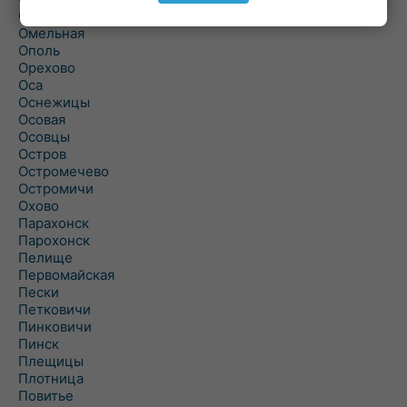
Ольшаны
Омельная
Ополь
Орехово
Оса
Оснежицы
Осовая
Осовцы
Остров
Остромечево
Остромичи
Охово
Парахонск
Парохонск
Пелище
Первомайская
Пески
Петковичи
Пинковичи
Пинск
Плещицы
Плотница
Повитье