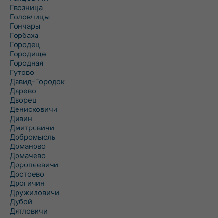
Гвозница
Головчицы
Гончары
Горбаха
Городец
Городище
Городная
Гутово
Давид-Городок
Дарево
Дворец
Денисковичи
Дивин
Дмитровичи
Добромысль
Доманово
Домачево
Доропеевичи
Достоево
Дрогичин
Дружиловичи
Дубой
Дятловичи