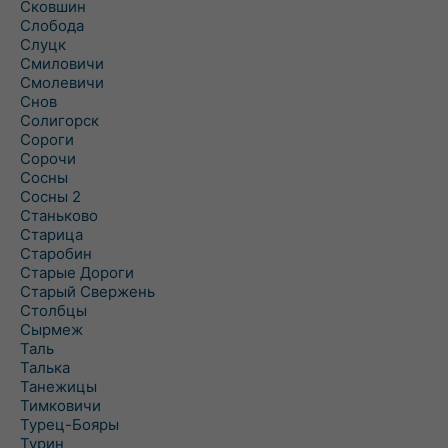
Сковшин
Слобода
Слуцк
Смиловичи
Смолевичи
Снов
Солигорск
Сороги
Сорочи
Сосны
Сосны 2
Станьково
Старица
Старобин
Старые Дороги
Старый Свержень
Столбцы
Сырмеж
Таль
Талька
Танежицы
Тимковичи
Турец-Бояры
Турин