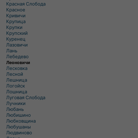
Красная Слобода
Красное
Кривичи
Крупица
Крупки
Крупский
Куренец
Лазовичи
Лань
Лебедево
Леоновичи
Лесковка
Лесной
Лешница
Логойск
Лошница
Луговая Слобода
Лучники
Любань
Любишино
Любковщина
Любушаны
Людвиново