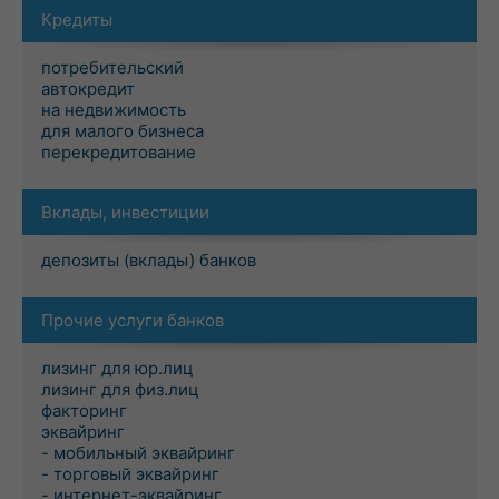
Кредиты
потребительский
автокредит
на недвижимость
для малого бизнеса
перекредитование
Вклады, инвестиции
депозиты (вклады) банков
Прочие услуги банков
лизинг для юр.лиц
лизинг для физ.лиц
факторинг
эквайринг
- мобильный эквайринг
- торговый эквайринг
- интернет-эквайринг