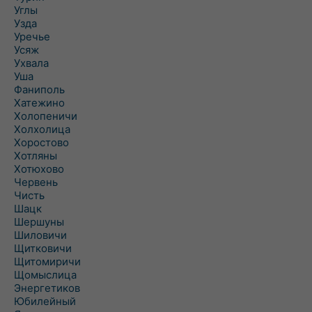
Углы
Узда
Уречье
Усяж
Ухвала
Уша
Фаниполь
Хатежино
Холопеничи
Холхолица
Хоростово
Хотляны
Хотюхово
Червень
Чисть
Шацк
Шершуны
Шиловичи
Щитковичи
Щитомиричи
Щомыслица
Энергетиков
Юбилейный