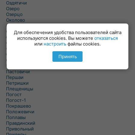
Оздятичи
Озеро
Озерцо
Околово
Октябрь
Октябрьский
Для обеспечения удобства пользователей сайта
Олехновичи
используются cookies. Вы можете
отказаться
Омговичи
или
настроить
файлы cookies.
Оношки
Осовец
Принять
Острошицкий Городок
Пасека
Пастовичи
Першаи
Петришки
Плещеницы
Погост
Погост-1
Покрашево
Положевичи
Поплавы
Правдинский
Привольный
Прилепы