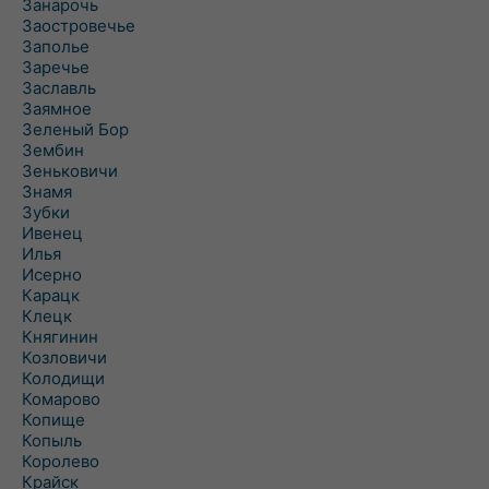
Занарочь
Заостровечье
Заполье
Заречье
Заславль
Заямное
Зеленый Бор
Зембин
Зеньковичи
Знамя
Зубки
Ивенец
Илья
Исерно
Карацк
Клецк
Княгинин
Козловичи
Колодищи
Комарово
Копище
Копыль
Королево
Крайск