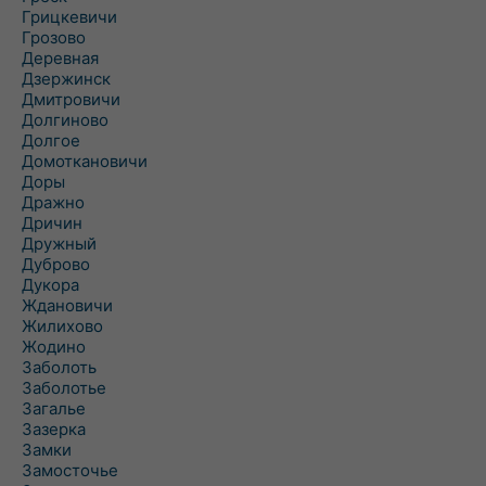
Грицкевичи
Грозово
Деревная
Дзержинск
Дмитровичи
Долгиново
Долгое
Домоткановичи
Доры
Дражно
Дричин
Дружный
Дуброво
Дукора
Ждановичи
Жилихово
Жодино
Заболоть
Заболотье
Загалье
Зазерка
Замки
Замосточье