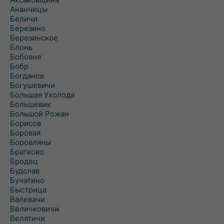
Ананчицы
Беличи
Березино
Березинское
Блонь
Бобовня
Бобр
Богданов
Богушевичи
Большая Ухолода
Большевик
Большой Рожан
Борисов
Боровая
Боровляны
Братково
Бродец
Будслав
Бучатино
Быстрица
Валевачи
Величковичи
Велятичи