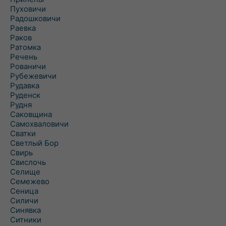
Пуховичи
Радошковичи
Раевка
Раков
Ратомка
Речень
Рованичи
Рубежевичи
Рудавка
Руденск
Рудня
Саковщина
Самохваловичи
Сватки
Светлый Бор
Свирь
Свислочь
Селище
Семежево
Сеница
Силичи
Синявка
Ситники