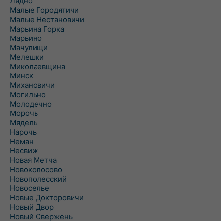
Лядно
Малые Городятичи
Малые Нестановичи
Марьина Горка
Марьино
Мачулищи
Мелешки
Миколаевщина
Минск
Михановичи
Могильно
Молодечно
Морочь
Мядель
Нарочь
Неман
Несвиж
Новая Метча
Новоколосово
Новополесский
Новоселье
Новые Докторовичи
Новый Двор
Новый Свержень