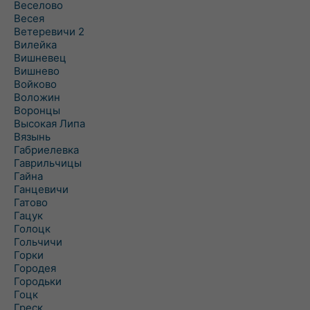
Веселово
Весея
Ветеревичи 2
Вилейка
Вишневец
Вишнево
Войково
Воложин
Воронцы
Высокая Липа
Вязынь
Габриелевка
Гаврильчицы
Гайна
Ганцевичи
Гатово
Гацук
Голоцк
Гольчичи
Горки
Городея
Городьки
Гоцк
Греск