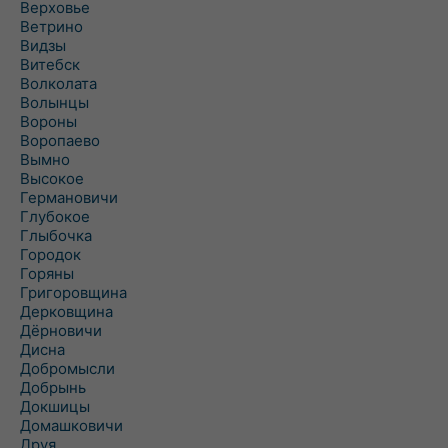
Верховье
Ветрино
Видзы
Витебск
Волколата
Волынцы
Вороны
Воропаево
Вымно
Высокое
Германовичи
Глубокое
Глыбочка
Городок
Горяны
Григоровщина
Дерковщина
Дёрновичи
Дисна
Добромысли
Добрынь
Докшицы
Домашковичи
Друя