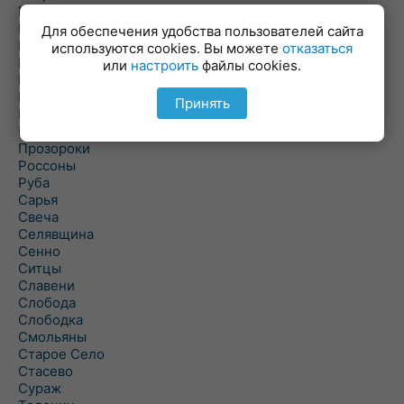
Пальминка
Парафьяново
Для обеспечения удобства пользователей сайта
Плисса
используются cookies. Вы можете
отказаться
Повятье
или
настроить
файлы cookies.
Погоща
Подсвилье
Принять
Полоцк
Поставы
Прозороки
Россоны
Руба
Сарья
Свеча
Селявщина
Сенно
Ситцы
Славени
Слобода
Слободка
Смольяны
Старое Село
Стасево
Сураж