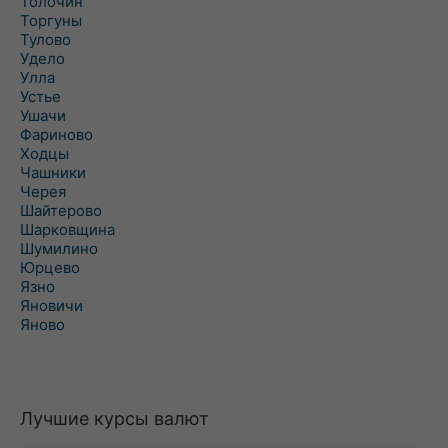
Толочин
Торгуны
Тулово
Удело
Улла
Устье
Ушачи
Фариново
Ходцы
Чашники
Черея
Шайтерово
Шарковщина
Шумилино
Юрцево
Язно
Яновичи
Яново
Лучшие курсы валют