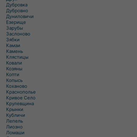
Дубровка
Дубровно
Дуниловичи
Езерище
Зарубы
Заслоново
Зябки
Камаи
Камень
Клястицы
Ковали
Козяны
Копти
Копысь
Коханово
Краснополье
Кривое Село
Крулевщина
Крынки
Кубличи
Лепель
Лиозно
Ломаши