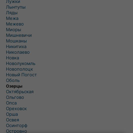
Лужки
Лынтупы
Ляды
Межа
Межево
Миоры
Мишневичи
Мошканы
Никитиха
Николаево
Новка
Новолукомль
Новополоцк
Новый Погост
Оболь
Озерцы
Октябрьская
Ольгово
Опса
Ореховск
Орша
Освея
Осинторф
Островно