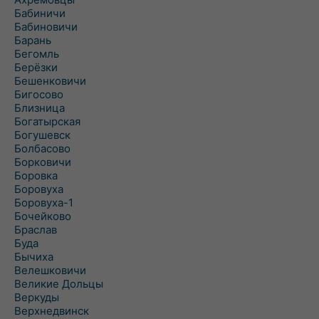
Бабиничи
Бабиновичи
Барань
Бегомль
Берёзки
Бешенковичи
Бигосово
Близница
Богатырская
Богушевск
Болбасово
Борковичи
Боровка
Боровуха
Боровуха-1
Бочейково
Браслав
Буда
Бычиха
Велешковичи
Великие Дольцы
Веркуды
Верхнедвинск