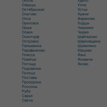
Оболь
Удело
Озерцы
Улла
Октябрьская
Устье
Ольгово
Ушачи
Опса
Фариново
Ореховск
Ходцы
Орша
Чашники
Освея
Черея
Осинторф
Шайтерово
Островно
Шарковщина
Пальминка
Шумилино
Парафьяново
Юрцево
Плисса
Язно
Повятье
Яновичи
Погоща
Яново
Подсвилье
Полоцк
Поставы
Прозороки
Россоны
Руба
Сарья
Свеча