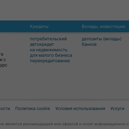
Кредиты
Вклады, инвестиции
потребительский
депозиты (вклады)
автокредит
банков
на недвижимость
та
для малого бизнеса
и с
перекредитование
сурс
ности
Политика cookie
Условия использования
Услуги
не является рекомендацией или офертой и носит информационно-с