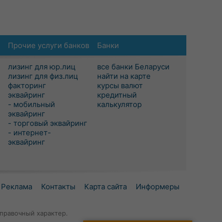
Прочие услуги банков
Банки
лизинг для юр.лиц
все банки Беларуси
лизинг для физ.лиц
найти на карте
факторинг
курсы валют
эквайринг
кредитный
- мобильный
калькулятор
эквайринг
- торговый эквайринг
- интернет-
эквайринг
Реклама
Контакты
Карта сайта
Информеры
правочный характер.