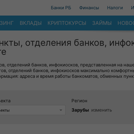
Банки РБ
Финансы
Налоги
И
ЗИНГ
ВКЛАДЫ
КРИПТОКУРСЫ
ЗАЙМЫ
НОВО
нкты, отделения банков, инфо
те
в, отделений банков, инфокиосков, представленная на наше
тов, отделений банков, инфокиосков максимально комфортн
ормация: адреса и время работы банкоматов, обменных пунк
ъекта
Регион
Зарубы
изменить