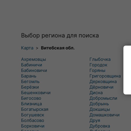
Выбор региона для поиска
Карта
>
Витебская обл.
Ахремовцы
Глыбочка
Бабиничи
Городок
Бабиновичи
Горяны
Барань
Григоровщина
Бегомль
Дерковщина
Берёзки
Дёрновичи
Бешенковичи
Дисна
Бигосово
Добромысли
Близница
Добрынь
Богатырская
Докшицы
Богушевск
Домашковичи
Болбасово
Друя
Борковичи
Дубровка