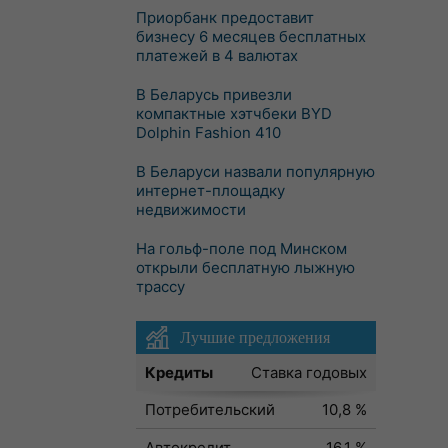
Приорбанк предоставит
бизнесу 6 месяцев бесплатных
платежей в 4 валютах
В Беларусь привезли
компактные хэтчбеки BYD
Dolphin Fashion 410
В Беларуси назвали популярную
интернет-площадку
недвижимости
На гольф-поле под Минском
открыли бесплатную лыжную
трассу
Лучшие предложения
Кредиты
Ставка годовых
Потребительский
10,8 %
Автокредит
16,1 %