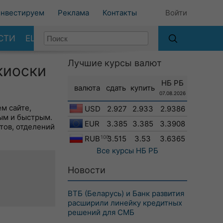
нвестируем
Реклама
Контакты
Войти
СТИ
ЕЩЕ
Лучшие курсы валют
киоски
НБ РБ
валюта
сдать
купить
07.08.2026
м сайте,
USD
2.927
2.933
2.9386
ым и быстрым.
EUR
3.385
3.385
3.3908
тов, отделений
RUB
100
3.515
3.53
3.6365
Все курсы
НБ РБ
Новости
ВТБ (Беларусь) и Банк развития
расширили линейку кредитных
решений для СМБ