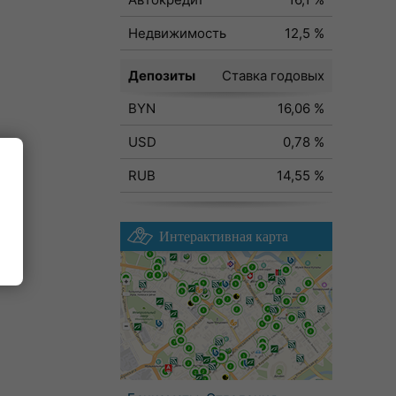
Недвижимость
12,5 %
Депозиты
Ставка годовых
BYN
16,06 %
USD
0,78 %
RUB
14,55 %
Интерактивная карта