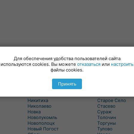
Для обеспечения удобства пользователей сайта
Лынтупы
Селявщина
используются cookies. Вы можете
отказаться
или
настроить
Ляды
Сенно
файлы cookies.
Межа
Ситцы
Межево
Славени
Миоры
Слобода
Принять
Мишневичи
Слободка
Мошканы
Смольяны
Никитиха
Старое Село
Николаево
Стасево
Новка
Сураж
Новолукомль
Толочин
Новополоцк
Торгуны
Новый Погост
Тулово