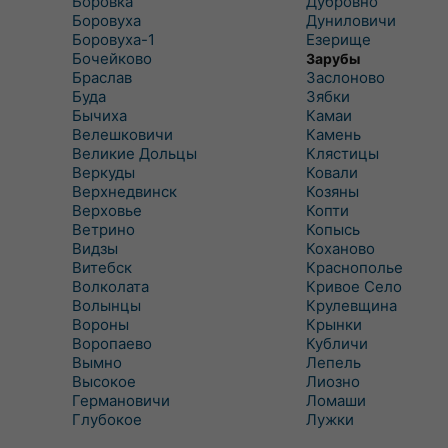
Боровка
Дубровно
Боровуха
Дуниловичи
Боровуха-1
Езерище
Бочейково
Зарубы
Браслав
Заслоново
Буда
Зябки
Бычиха
Камаи
Велешковичи
Камень
Великие Дольцы
Клястицы
Веркуды
Ковали
Верхнедвинск
Козяны
Верховье
Копти
Ветрино
Копысь
Видзы
Коханово
Витебск
Краснополье
Волколата
Кривое Село
Волынцы
Крулевщина
Вороны
Крынки
Воропаево
Кубличи
Вымно
Лепель
Высокое
Лиозно
Германовичи
Ломаши
Глубокое
Лужки